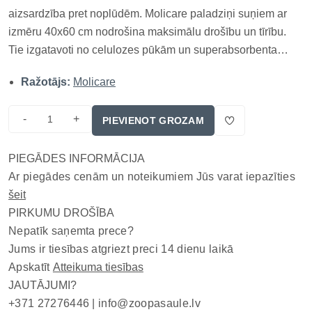
aizsardzība pret noplūdēm. Molicare paladziņi suņiem ar
izmēru 40x60 cm nodrošina maksimālu drošību un tīrību.
Tie izgatavoti no celulozes pūkām un superabsorbenta
polimēra, kas nodrošina īpaši ātru un drošu mitruma
Ražotājs:
Molicare
uzsūkšanos. Pateicoties 5 pilienu absorbcijas spēkam,
paladziņi efektīvi pasargā...
-
+
PIEVIENOT GROZAM
PIEGĀDES INFORMĀCIJA
Ar piegādes cenām un noteikumiem Jūs varat iepazīties
šeit
PIRKUMU DROŠĪBA
Nepatīk saņemta prece?
Jums ir tiesības atgriezt preci 14 dienu laikā
Apskatīt
Atteikuma tiesības
JAUTĀJUMI?
+371 27276446 |
info@zoopasaule.lv