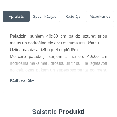
Apraksts
Specifikācijas
Ražotājs
Atsauksmes
Paladziņi suņiem 40x60 cm palīdz uzturēt tīrību
mājās un nodrošina efektīvu mitruma uzsūkšanu.
Uzticama aizsardzība pret noplūdēm.
Molicare paladziņi suņiem ar izmēru 40x60 cm
nodrošina maksimālu drošību un tīrību. Tie izgatavoti
no celulozes pūkām un superabsorbenta polimēra,
kas nodrošina īpaši ātru un drošu mitruma
Rādīt vairāk
❯
uzsūkšanos. Pateicoties 5 pilienu absorbcijas
spēkam, paladziņi efektīvi pasargā grīdas, mēbeles
un guļvietas no mitruma.
TOP 3 ieguvumi
Saistītie
Produkti
Ļoti absorbējoši – 5 pilienu spēks drošai