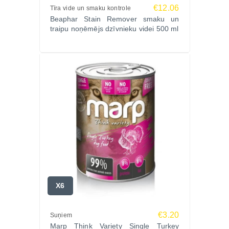
€12.06
Tīra vide un smaku kontrole
Beaphar Stain Remover smaku un
traipu noņēmējs dzīvnieku videi 500 ml
X6
€3.20
Suņiem
Marp Think Variety Single Turkey