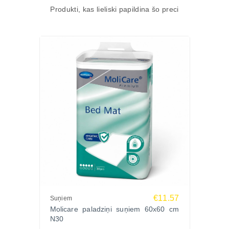
aizsardzībai.
Produkti, kas lieliski papildina šo preci
Daudzfunkcionāli – piemēroti kucēniem, senioriem
un slimiem dzīvniekiem.
Vācu kvalitāte – uzticams Hartmann ražojums.
Galvenās īpašības
Izmērs: 40x60 cm
Iepakojumā: 30 gabali
Materiāls: celulozes pūkas + superabsorbenta
polimērs
Ātra mitruma uzsūkšanās, neitralizē smakas
Droša aizsardzība gan mājās, gan ceļojumos
Ražotājs: Hartmann, Vācija
Kam piemēroti?
Kucēnu apmācībai – tīrības ieradumu veidošanai.
Senioriem un slimiem dzīvniekiem – komfortam un
€11.57
Suņiem
higiēnai.
Molicare paladziņi suņiem 60x60 cm
Ceļojumiem un transportēšanai – drošībai un tīrībai
N30
ceļā.