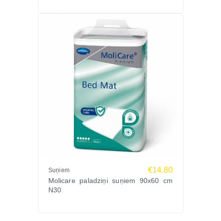
Ko saka saimnieki?
“Ļoti labi uzsūc, māja vienmēr sausa.”
“Palīdz kucēnam iemācīties kārtību bez stresa.”
“Kvalitāte atbilst vācu standartiem – super!”
Pasūti Zoopasaule.lv
Izvēlies Molicare vienreizējos paladziņus suņiem
40x60cm N30 un nodrošini savam mājdzīvniekam
higiēnu, bet savai mājai – aizsardzību. Pasūti jau
tagad Zoopasaule.lv ar ātru piegādi visā Latvijā!
€14.80
Suņiem
Molicare paladziņi suņiem 90x60 cm
N30