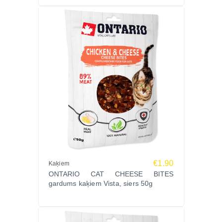
gardumu kaķiem 50g Zoopasaule.lv un palutiniet
savu mīluli ar veselīgu un garšīgu uzkodu! Ātra
piegāde visā Latvijā un laba cena!
€1.90
Kaķiem
ONTARIO CAT CHEESE BITES
gardums kaķiem Vista, siers 50g