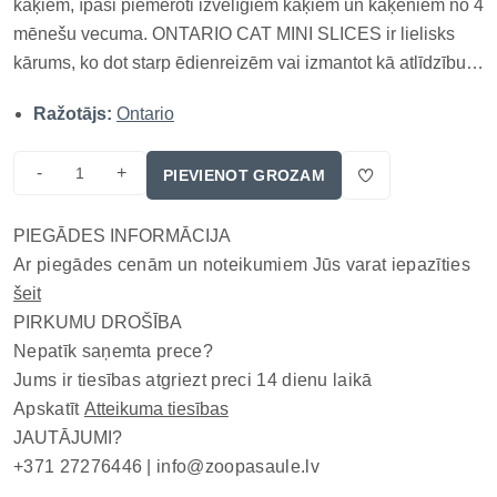
kaķiem, īpaši piemēroti izvēlīgiem kaķiem un kaķēniem no 4
mēnešu vecuma. ONTARIO CAT MINI SLICES ir lielisks
kārums, ko dot starp ēdienreizēm vai izmantot kā atlīdzību.
Pateicoties augstam vistas gaļas saturam (91%), šis
Ražotājs:
Ontario
gardums ir dabīgs, garšīgs un veselīgs papildinājums kaķa
uzturā. Galvenās ī...
-
+
PIEVIENOT GROZAM
PIEGĀDES INFORMĀCIJA
Ar piegādes cenām un noteikumiem Jūs varat iepazīties
šeit
PIRKUMU DROŠĪBA
Nepatīk saņemta prece?
Jums ir tiesības atgriezt preci 14 dienu laikā
Apskatīt
Atteikuma tiesības
JAUTĀJUMI?
+371 27276446 |
info@zoopasaule.lv