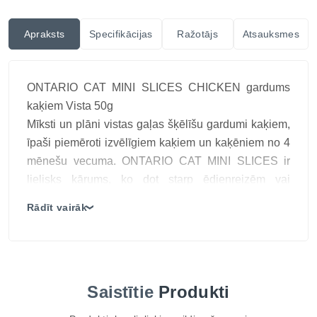
Apraksts
Specifikācijas
Ražotājs
Atsauksmes
ONTARIO CAT MINI SLICES CHICKEN gardums
kaķiem Vista 50g
Mīksti un plāni vistas gaļas šķēlīšu gardumi kaķiem,
īpaši piemēroti izvēlīgiem kaķiem un kaķēniem no 4
mēnešu vecuma. ONTARIO CAT MINI SLICES ir
lielisks kārums, ko dot starp ēdienreizēm vai
izmantot kā atlīdzību. Pateicoties augstam vistas
Rādīt vairāk
❯
gaļas saturam (91%), šis gardums ir dabīgs, garšīgs
un veselīgs papildinājums kaķa uzturā.
Galvenās īpašības:
Augsts kopproteīnu saturs – 35% nodrošina lielisku
Saistītie
Produkti
uzturvērtību
91% vistas gaļas – augstas kvalitātes dzīvnieku