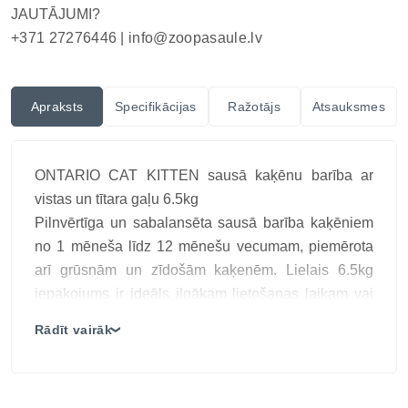
JAUTĀJUMI?
+371 27276446 |
info@zoopasaule.lv
Apraksts
Specifikācijas
Ražotājs
Atsauksmes
ONTARIO CAT KITTEN sausā kaķēnu barība ar
vistas un tītara gaļu 6.5kg
Pilnvērtīga un sabalansēta sausā barība kaķēniem
no 1 mēneša līdz 12 mēnešu vecumam, piemērota
arī grūsnām un zīdošām kaķenēm. Lielais 6.5kg
iepakojums ir ideāls ilgākam lietošanas laikam vai
mājām ar vairākiem kaķēniem, nodrošinot labu
Rādīt vairāk
❯
cenas un daudzuma attiecību.
Barība izstrādāta ar zemu graudaugu saturu un
augstu vistas un tītara gaļas daudzumu, lai sniegtu