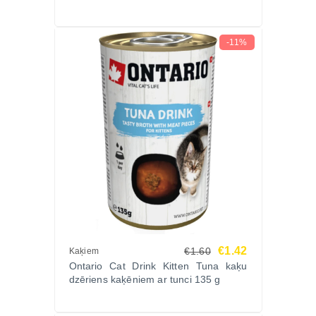
izstrādā kvalitatīvu un sabalansētu barību, piemērotu
kaķēnu augšanas, attīstības un imunitātes
-11%
vajadzībām.
Pasūtiet ONTARIO CAT KITTEN Vista barību
kaķēniem 6.5kg Zoopasaule.lv un nodrošiniet
savam kaķēnam veselīgu augšanu un pilnvērtīgu
uzturu ar labu cenu, ātru piegādi visā Latvijā un
bezmaksas vetārsta konsultāciju pa telefonu!
€1.42
€1.60
Kaķiem
Ontario Cat Drink Kitten Tuna kaķu
dzēriens kaķēniem ar tunci 135 g