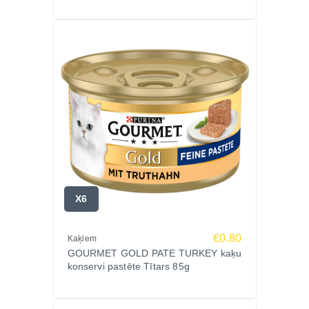
X6
€0.80
Kaķiem
GOURMET GOLD PATE TURKEY kaķu
konservi pastēte Tītars 85g