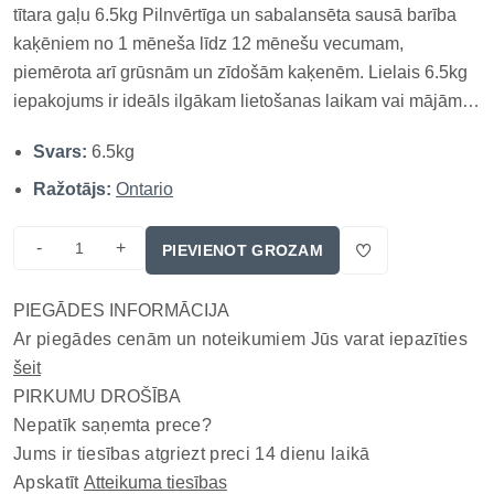
tītara gaļu 6.5kg Pilnvērtīga un sabalansēta sausā barība
kaķēniem no 1 mēneša līdz 12 mēnešu vecumam,
piemērota arī grūsnām un zīdošām kaķenēm. Lielais 6.5kg
iepakojums ir ideāls ilgākam lietošanas laikam vai mājām
ar vairākiem kaķēniem, nodrošinot labu cenas un
Svars:
6.5kg
daudzuma attiecību. Barība izstrādāta ar zemu graudaugu
saturu un augstu vistas un t...
Ražotājs:
Ontario
-
+
PIEVIENOT GROZAM
PIEGĀDES INFORMĀCIJA
Ar piegādes cenām un noteikumiem Jūs varat iepazīties
šeit
PIRKUMU DROŠĪBA
Nepatīk saņemta prece?
Jums ir tiesības atgriezt preci 14 dienu laikā
Apskatīt
Atteikuma tiesības