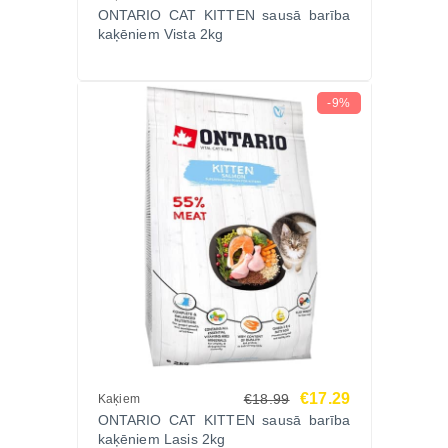
ONTARIO CAT KITTEN sausā barība
proteīns 7%, žāvēts dzīvnieku proteīns 4%, kartupeļu
kaķēniem Vista 2kg
proteīns 4%, kaltēti cigoriņi, laša eļļa 1%, kaltēti
āboli, burkāni, minerālvielas, MOS, dzērvenes,
mellenes, spināti, brokoļi, rozmarīns, vīnogas,
-9%
kurkuma, citrusaugļi, juka, zaļā tēja
Analītiskās sastāvdaļas:
Kopproteīni 38%, koptauki 20%, kopšķiedrvielas
3,5%, koppelni 8,0%, mitrums 6%, kalcijs 1,2%,
fosfors 0,9%
Uztura piedevas:
A vitamīns 20 000 SV, D3 vitamīns 1 750 SV, E
vitamīns 200 mg, taurīns 1 500 mg, dzelzs 70 mg,
varš 10 mg, cinks 100 mg, mangāns 40 mg, jods 1,5
mg, selēns 0,2 mg, bentonīts-montmorilonīts 4500
mg, antioksidanti
€17.29
€18.99
Kaķiem
Ražotājs:
ONTARIO CAT KITTEN sausā barība
kaķēniem Lasis 2kg
Ontario – Čehijas Super Premium zīmols, kas