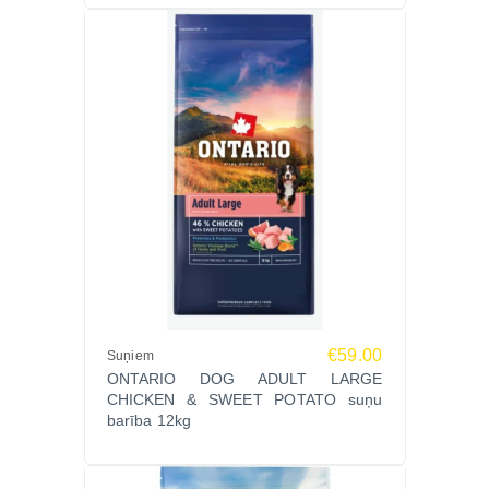
200 mg.
Tehnoloģiskās piedevas: dabīgie antioksidanti
(tokoferolu ekstrakti).
Metabolizējamā enerģija: 3726 kcal/kg.
Ražotājs
Ontario ir superpremium dzīvnieku barības zīmols,
kas izstrādā funkcionālas receptes ar precīzi
sabalansētu sastāvu, lai nodrošinātu stabilu
gremošanu, veselīgas locītavas un optimālu
organisma darbību visu šķirņu suņiem.
Ko saka saimnieki
Labs risinājums suņiem ar jutīgu kuņģi
Suns ēd ar lielu apetīti
€59.00
Suņiem
ONTARIO DOG ADULT LARGE
Piemērota arī ilgstošai ikdienas barošanai
CHICKEN & SWEET POTATO suņu
Biežāk uzdotie jautājumi (FAQ)
barība 12kg
Vai šī ir hipoalerģiska barība
Monoproteīna formula ar vienu dzīvnieku proteīnu