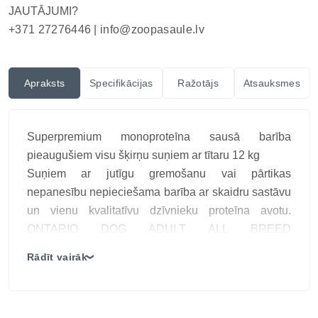
JAUTĀJUMI?
+371 27276446 |
info@zoopasaule.lv
Apraksts
Specifikācijas
Ražotājs
Atsauksmes
Superpremium monoproteīna sausā barība
pieaugušiem visu šķirņu suņiem ar tītaru 12 kg
Suņiem ar jutīgu gremošanu vai pārtikas
nepanesību nepieciešama barība ar skaidru sastāvu
un vienu kvalitatīvu dzīvnieku proteīna avotu.
ONTARIO DOG ADULT ALL BREED
MONOPROTEIN TURKEY & SWEET POTATO ir
Rādīt vairāk
❯
pilnvērtīga superpremium sausā barība, kuras
pamatā ir augstvērtīga tītara gaļa kā vienīgais
dzīvnieku izcelsmes proteīns.