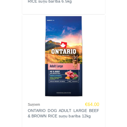
RICE suņu barība 6.5kg
linsēklas, minerālvielas, lašu eļļa, jukas ekstrakts,
monokalcija fosfāts, holīna hlorīds, žāvētu garšaugu
un augu ekstraktu maisījums ar Ontario VitalAge
Blend (greipfrūtu, kurkumas, krustnagliņu un
rozmarīna ekstrakti), mannānoligosaharīdi,
hondroitīna sulfāts, glikozamīna sulfāts, inaktivēts
probiotiķis Lacticaseibacillus paracasei.
Analītiskās sastāvdaļas
Analītiskajā sastāvā: kopproteīni 25%, koptauki
14%, kopšķiedrvielas 3%, koppelni 7,5%, kalcijs
1,55%, fosfors 1,15%, omega-6 taukskābes 2,4%,
omega-3 taukskābes 0,45%, mitrums 8%.
Uztura piedevas uz 1 kg
A vitamīns 18 000 SV, D3 vitamīns 1500 SV, E
€64.00
Suņiem
vitamīns 500 mg, cinks 95 mg, dzelzs 100 mg,
ONTARIO DOG ADULT LARGE BEEF
mangāns 40 mg, varš 10 mg, jods 2 mg, selēns 0,2
& BROWN RICE suņu barība 12kg
mg, hondroitīna sulfāts 270 mg, glikozamīna sulfāts