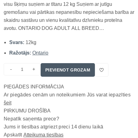
visu šķirņu suņiem ar tītaru 12 kg Suņiem ar jutīgu
gremošanu vai pārtikas nepanesību nepieciešama barība ar
skaidru sastāvu un vienu kvalitatīvu dzīvnieku proteīna
avotu. ONTARIO DOG ADULT ALL BREED
MONOPROTEIN TURKEY & SWEET POTATO ir
Svars:
12kg
pilnvērtīga superpremium sausā barība, kuras pamatā ir
augstvērtīga tītara gaļa kā vienīgais dzīvnieku izcelsmes...
Ražotājs:
Ontario
-
+
PIEVIENOT GROZAM
PIEGĀDES INFORMĀCIJA
Ar piegādes cenām un noteikumiem Jūs varat iepazīties
šeit
PIRKUMU DROŠĪBA
Nepatīk saņemta prece?
Jums ir tiesības atgriezt preci 14 dienu laikā
Apskatīt
Atteikuma tiesības