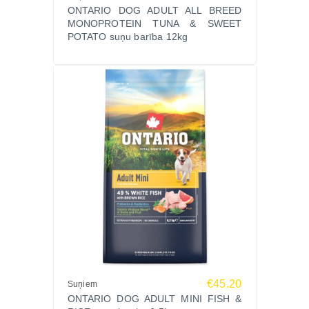
ONTARIO DOG ADULT ALL BREED
probiotiku kultūru
MONOPROTEIN TUNA & SWEET
Galvenās īpašības
POTATO suņu barība 12kg
Pilnvērtīga superpremium sausā barība
pieaugušiem visu šķirņu suņiem
Vienīgais dzīvnieku proteīna avots – tītara gaļa
Piemērota suņiem ar jutīgu gremošanu vai pārtikas
jutību
Saldie kartupeļi kā stabils enerģijas un šķiedrvielu
avots
Prebiotikas un postbiotikas mikrofloras līdzsvaram
Glikozamīns un hondroitīns locītavu veselībai
Ontario VitalAge Blend™ organisma aizsardzībai
Sastāvs
Svaiga tītara gaļa, dehidrēts tītara proteīns, saldie
kartupeļi, sarkanās lēcas, kartupeļu ciete, mājputnu
€45.20
Suņiem
tauki, žāvēts biešu mīkstums, dabīgs augu
ONTARIO DOG ADULT MINI FISH &
aromatizētājs, raugs, žāvēta cigoriņu sakne,