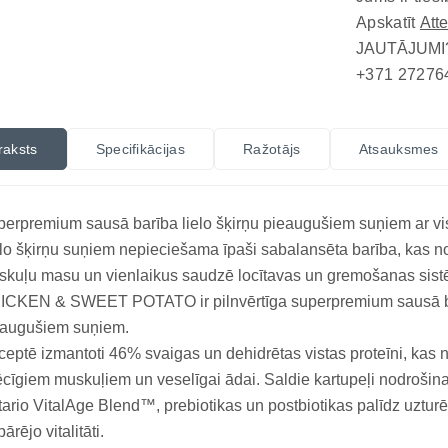
Apskatīt
Att
JAUTĀJUMI
+371 27276
raksts
Specifikācijas
Ražotājs
Atsauksmes
erpremium sausā barība lielo šķirņu pieaugušiem suņiem ar vi
lo šķirņu suņiem nepieciešama īpaši sabalansēta barība, kas no
skuļu masu un vienlaikus saudzē locītavas un gremošanas
CKEN & SWEET POTATO ir pilnvērtīga superpremium sausā barība
eaugušiem suņiem.
eptē izmantoti 46% svaigas un dehidrētas vistas proteīni, kas n
cīgiem muskuļiem un veselīgai ādai. Saldie kartupeļi nodrošina 
ario VitalAge Blend™, prebiotikas un postbiotikas palīdz uzturē
pārējo vitalitāti.