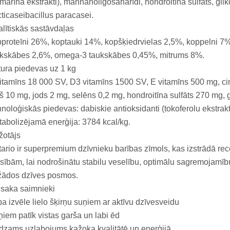
marīna ekstrakti), mannānoligosaharīdi, hondroitīna sulfāts, glik
ticaseibacillus paracasei.
lītiskās sastāvdaļas
proteīni 26%, koptauki 14%, kopšķiedrvielas 2,5%, koppelni 7%
ukskābes 2,6%, omega-3 taukskābes 0,45%, mitrums 8%.
ura piedevas uz 1 kg
itamīns 18 000 SV, D3 vitamīns 1500 SV, E vitamīns 500 mg, c
š 10 mg, jods 2 mg, selēns 0,2 mg, hondroitīna sulfāts 270 mg, 
noloģiskās piedevas: dabiskie antioksidanti (tokoferolu ekstrakt
abolizējamā enerģija: 3784 kcal/kg.
žotājs
ario ir superpremium dzīvnieku barības zīmols, kas izstrādā re
sībām, lai nodrošinātu stabilu veselību, optimālu sagremojamī
žādos dzīves posmos.
saka saimnieki
a izvēle lielo šķirņu suņiem ar aktīvu dzīvesveidu
iem patīk vistas garša un labi ēd
zams uzlabojums kažoka kvalitātē un enerģijā