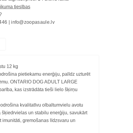
eikuma tiesības
?
446 |
info@zoopasaule.lv
stu 12 kg
drošina pietiekamu enerģiju, palīdz uzturēt
 sistēmu. ONTARIO DOG ADULT LARGE
, kas izstrādāta tieši lielo šķirņu
odrošina kvalitatīvu olbaltumvielu avotu
šķiedrvielas un stabilu enerģiju, savukārt
t imunitāti, gremošanas līdzsvaru un