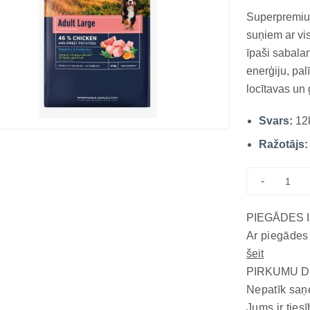
Superpremium
suņiem ar vi
īpaši sabala
enerģiju, pa
locītavas u
LARGE CHIC
Svars:
12
superpremium 
pieaugušiem 
Ražotājs:
-
PIEGĀDES 
Ar piegādes
šeit
PIRKUMU D
Nepatīk saņ
Jums ir tiesī