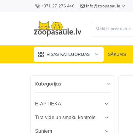
+371 27 276 446
info@zoopasaule.lv
VISAS KATEGORIJAS
SĀKUMS
Kategorijas
E-APTIEKA
Attārpošanas līdzekļi suņiem un
Tīra vide un smaku kontrole
kaķiem
Absorbenti un dezinfekcija fermām
Suņiem