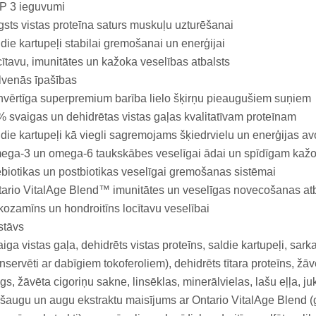
P 3 ieguvumi
sts vistas proteīna saturs muskuļu uzturēšanai
die kartupeļi stabilai gremošanai un enerģijai
ītavu, imunitātes un kažoka veselības atbalsts
lvenās īpašības
nvērtīga superpremium barība lielo šķirņu pieaugušiem suņiem
 svaigas un dehidrētas vistas gaļas kvalitatīvam proteīnam
die kartupeļi kā viegli sagremojams šķiedrvielu un enerģijas av
ega-3 un omega-6 taukskābes veselīgai ādai un spīdīgam kaž
biotikas un postbiotikas veselīgai gremošanas sistēmai
ario VitalAge Blend™ imunitātes un veselīgas novecošanas at
kozamīns un hondroitīns locītavu veselībai
stāvs
iga vistas gaļa, dehidrēts vistas proteīns, saldie kartupeļi, sar
nservēti ar dabīgiem tokoferoliem), dehidrēts tītara proteīns, žā
gs, žāvēta cigoriņu sakne, linsēklas, minerālvielas, lašu eļļa, ju
šaugu un augu ekstraktu maisījums ar Ontario VitalAge Blend (g