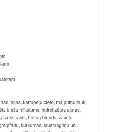
ots
okam
balstam
kanās lēcas, kartupeļu ciete, mājputnu tauki
vēts biešu mīkstums, hidrolizētas aknas,
kas ekstrakts, holīna hlorīds, žāvētu
reipfrūtu, kurkumas, krustnagliņu un