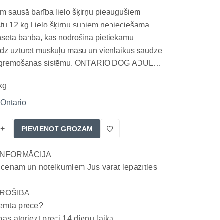
 sausā barība lielo šķirņu pieaugušiem
stu 12 kg Lielo šķirņu suņiem nepieciešama
nsēta barība, kas nodrošina pietiekamu
līdz uzturēt muskuļu masu un vienlaikus saudzē
n gremošanas sistēmu. ONTARIO DOG ADULT
KEN & SWEET POTATO ir pilnvērtīga
kg
sausā barība, kas izstrādāta tieši lielo šķirņu
suņiem. Receptē...
Ontario
+
PIEVIENOT GROZAM
INFORMĀCIJA
 cenām un noteikumiem Jūs varat iepazīties
ROŠĪBA
emta prece?
bas atgriezt preci 14 dienu laikā