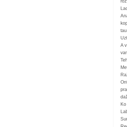
roz
Vitamīni suņiem un kaķiem
Lac
Veterinārie palīglīdzekļi suņiem un
Ana
kaķiem
kop
ta
Zobu kopšanas līdzekļi suņiem un
Uzt
kaķiem
A v
Zivju eļļas suņiem un kaķiem
var
Teh
Met
Ra
Ont
pra
da
Ko 
Lab
Suņ
Red