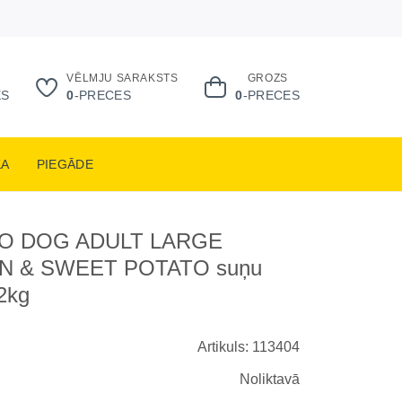
VĒLMJU SARAKSTS
GROZS
ES
0
-PRECES
0
-PRECES
KA
PIEGĀDE
O DOG ADULT LARGE
N & SWEET POTATO suņu
2kg
Artikuls: 113404
Noliktavā