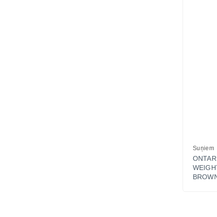
Suņiem
ONTA
WEIG
BROWN 