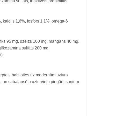
ozamīna sulfāts, inaktivēts probiotiķis
, kalcijs 1,6%, fosfors 1,1%, omega-6
inks 95 mg, dzelzs 100 mg, mangāns 40 mg,
glikozamīna sulfāts 200 mg.
i).
ceptes, balstoties uz modernām uztura
bu un sabalansētu uzturvielu piegādi suņiem