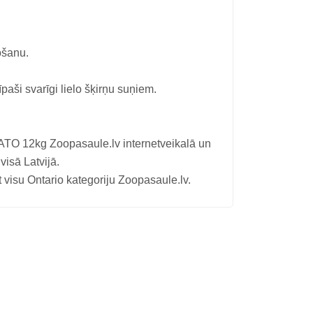
mošanu.
īpaši svarīgi lielo šķirņu suņiem.
2kg Zoopasaule.lv internetveikalā un
isā Latvijā.
t
visu Ontario kategoriju
Zoopasaule.lv.