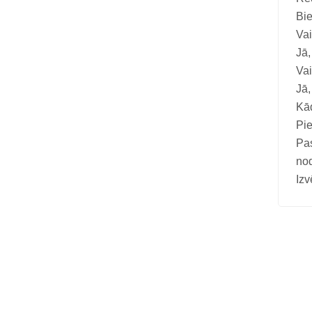
Bie
Vai
Jā,
Vai
Jā,
Kād
Pie
Pa
nod
Izv