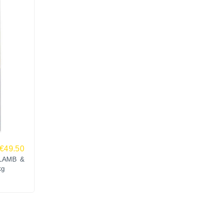
€49.50
LAMB &
kg