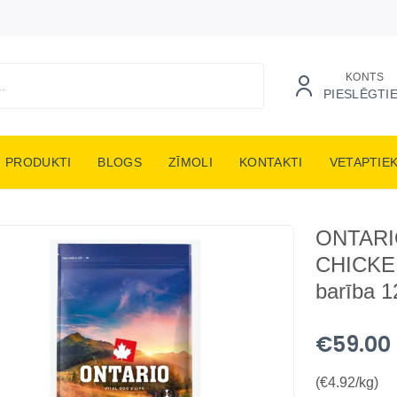
KONTS
PIESLĒGTI
PRODUKTI
BLOGS
ZĪMOLI
KONTAKTI
VETAPTIE
ONTARI
CHICKE
barība 1
€59.00
(€4.92/kg)