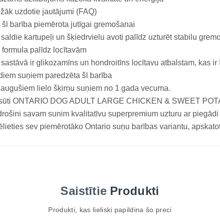
žāk uzdotie jautājumi (FAQ)
 šī barība piemērota jutīgai gremošanai
 saldie kartupeļi un šķiedrvielu avoti palīdz uzturēt stabilu gre
 formula palīdz locītavām
 sastāvā ir glikozamīns un hondroitīns locītavu atbalstam, kas ir 
iem suņiem paredzēta šī barība
augušiem lielo šķirņu suņiem no 1 gada vecuma.
sūti ONTARIO DOG ADULT LARGE CHICKEN & SWEET POTATO 1
rošini savam sunim kvalitatīvu superpremium uzturu ar piegādi v
ēlieties sev piemērotāko Ontario suņu barības variantu, apskato
Saistītie
Produkti
Produkti, kas lieliski papildina šo preci