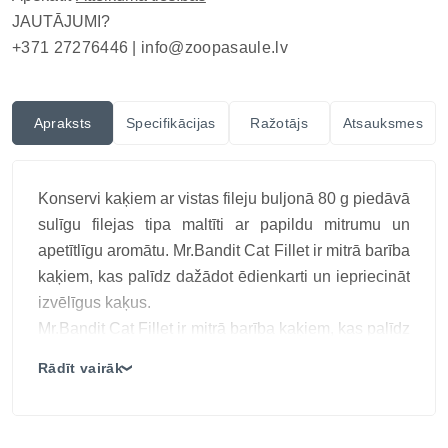
JAUTĀJUMI?
+371 27276446 |
info@zoopasaule.lv
Apraksts
Specifikācijas
Ražotājs
Atsauksmes
Konservi kaķiem ar vistas fileju buljonā 80 g piedāvā
sulīgu filejas tipa maltīti ar papildu mitrumu un
apetītlīgu aromātu. Mr.Bandit Cat Fillet ir mitrā barība
kaķiem, kas palīdz dažādot ēdienkarti un iepriecināt
izvēlīgus kaķus.
Mr.Bandit Cat Fillet ir mitrā barība kaķiem, kas palīdz
dažādot ēdienkarti un iepriecināt izvēlīgus kaķus.
Rādīt vairāk
❯
Mr.Bandit Cat Fillet ir mitrā barība kaķiem, kas palīdz
dažādot ēdienkarti un iepriecināt izvēlīgus kaķus.
Mr.Bandit Cat Fillet ir mitrā barība kaķiem, kas palīdz