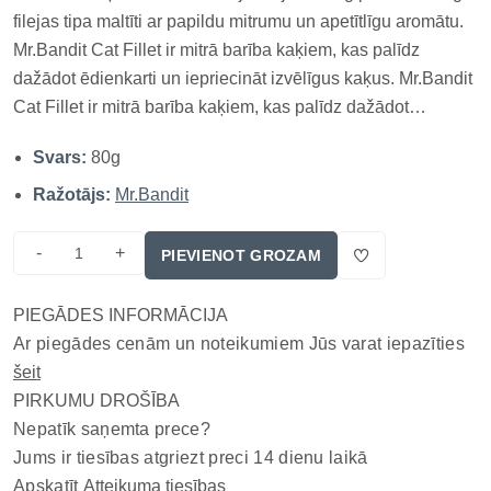
filejas tipa maltīti ar papildu mitrumu un apetītlīgu aromātu.
Mr.Bandit Cat Fillet ir mitrā barība kaķiem, kas palīdz
dažādot ēdienkarti un iepriecināt izvēlīgus kaķus. Mr.Bandit
Cat Fillet ir mitrā barība kaķiem, kas palīdz dažādot
ēdienkarti un iepriecināt izvēlīgus kaķus. Mr.Bandit Cat
Svars:
80g
Fillet ir mitrā barība kaķiem, kas palīdz dažādo...
Ražotājs:
Mr.Bandit
-
+
PIEVIENOT GROZAM
PIEGĀDES INFORMĀCIJA
Ar piegādes cenām un noteikumiem Jūs varat iepazīties
šeit
PIRKUMU DROŠĪBA
Nepatīk saņemta prece?
Jums ir tiesības atgriezt preci 14 dienu laikā
Apskatīt
Atteikuma tiesības