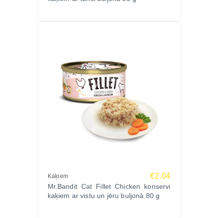
barību un kopšanas līdzekļus ikdienas labsajūtai.
Pasūtiet MR.BANDIT CAT FILLET vistas filejas
konservus 80g jau šodien Zoopasaule.lv –
kvalitatīvs produkts, izdevīga cena un ātra piegāde
visā Latvijā!
€2.04
Kaķiem
Mr.Bandit Cat Fillet Chicken konservi
kaķiem ar vistu un jēru buljonā 80 g