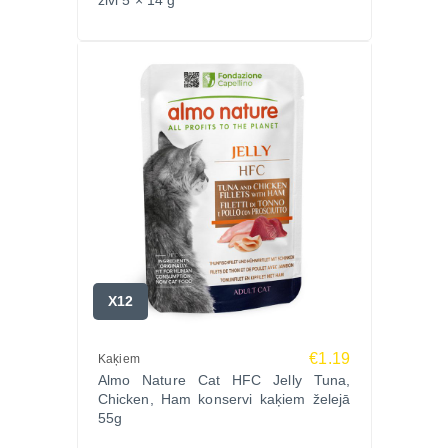
zivi 5 × 14 g
X12
€1.19
Kaķiem
Almo Nature Cat HFC Jelly Tuna,
Chicken, Ham konservi kaķiem želejā
55g