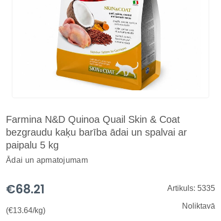
Farmina N&D Quinoa Quail Skin & Coat
bezgraudu kaķu barība ādai un spalvai ar
paipalu 5 kg
Ādai un apmatojumam
€68.21
Artikuls: 5335
Noliktavā
(€13.64/kg)