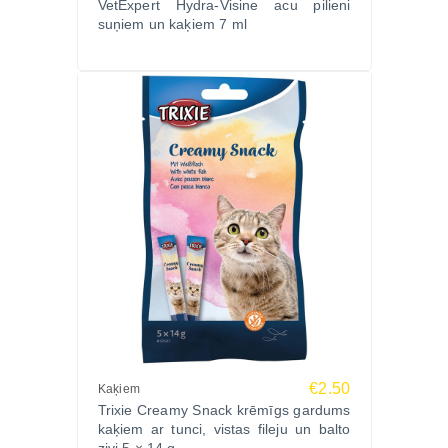
VetExpert Hydra-Visine acu pilieni
suņiem un kaķiem 7 ml
€2.50
Kaķiem
Trixie Creamy Snack krēmīgs gardums
kaķiem ar tunci, vistas fileju un balto