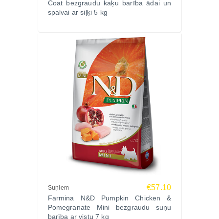
Coat bezgraudu kaķu barība ādai un
spalvai ar siļķi 5 kg
€57.10
Suņiem
Farmina N&D Pumpkin Chicken &
Pomegranate Mini bezgraudu suņu
barība ar vistu 7 kg