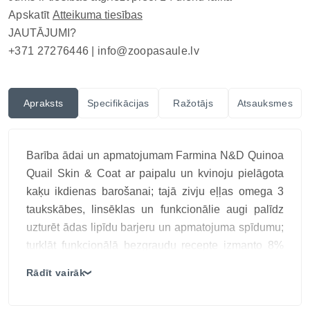
Apskatīt
Atteikuma tiesības
JAUTĀJUMI?
+371 27276446 |
info@zoopasaule.lv
Apraksts
Specifikācijas
Ražotājs
Atsauksmes
Barība ādai un apmatojumam Farmina N&D Quinoa
Quail Skin & Coat ar paipalu un kvinoju pielāgota
kaķu ikdienas barošanai; tajā zivju eļļas omega 3
taukskābes, linsēklas un funkcionālie augi palīdz
uzturēt ādas lipīdu barjeru un apmatojuma spīdumu;
turklāt funkcionālā bezgraudu recepte izmanto 8%
kvinojas, kas nesatur glutēnu un nodrošina
Rādīt vairāk
❯
šķiedrvielas un aminoskābes; vienlaikus formāts ir
praktisks pastāvīgam barošanas režīmam un porciju