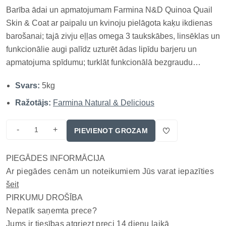
Barība ādai un apmatojumam Farmina N&D Quinoa Quail
Skin & Coat ar paipalu un kvinoju pielāgota kaķu ikdienas
barošanai; tajā zivju eļļas omega 3 taukskābes, linsēklas un
funkcionālie augi palīdz uzturēt ādas lipīdu barjeru un
apmatojuma spīdumu; turklāt funkcionālā bezgraudu
recepte izmanto 8% kvinojas, kas nesatur glutēnu un
Svars:
5kg
nodrošina šķiedrvielas un aminoskābes; vienlaikus formāts
ir praktisks...
Ražotājs:
Farmina Natural & Delicious
-
+
PIEVIENOT GROZAM
PIEGĀDES INFORMĀCIJA
Ar piegādes cenām un noteikumiem Jūs varat iepazīties
šeit
PIRKUMU DROŠĪBA
Nepatīk saņemta prece?
Jums ir tiesības atgriezt preci 14 dienu laikā