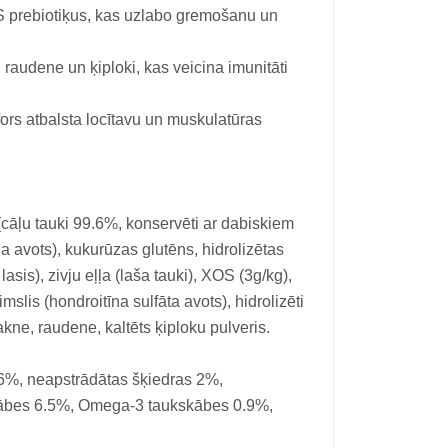
S prebiotiķus, kas uzlabo gremošanu un
 raudene un ķiploki, kas veicina imunitāti
sfors atbalsta locītavu un muskulatūras
(cāļu tauki 99.6%, konservēti ar dabiskiem
 avots), kukurūzas glutēns, hidrolizētas
lasis), zivju eļļa (laša tauki), XOS (3g/kg),
mslis (hondroitīna sulfāta avots), hidrolizēti
kne, raudene, kaltēts ķiploku pulveris.
16%, neapstrādātas šķiedras 2%,
skābes 6.5%, Omega-3 taukskābes 0.9%,