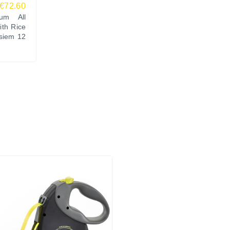
€72.60
um All
ith Rice
īsiem 12