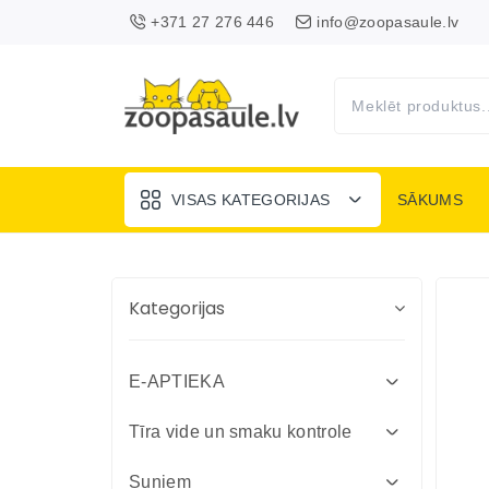
+371 27 276 446
info@zoopasaule.lv
VISAS KATEGORIJAS
SĀKUMS
Kategorijas
E-APTIEKA
Attārpošanas līdzekļi suņiem un
Tīra vide un smaku kontrole
kaķiem
Absorbenti un dezinfekcija fermām
Suņiem