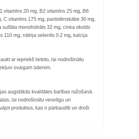
1 vitamīns 20 mg, B2 vitamīns 25 mg, B6
g, C vitamīns 175 mg, pantotēnskābe 30 mg,
a sulfāta monohidrāts 32 mg, cinka oksīds
 110 mg, nātrija selenīts 0.2 mg, kalcija
ukt ar iepriekš lietoto, lai nodrošinātu
iekļuvi svaigam ūdenim.
ējas augstākās kvalitātes barības ražošanā.
as, lai nodrošinātu veselīgu un
jot produktus, kas ir pārbaudīti un droši