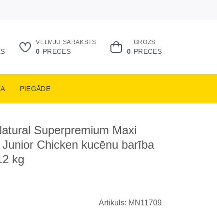
VĒLMJU SARAKSTS
GROZS
ES
0
-PRECES
0
-PRECES
KA
PIEGĀDE
atural Superpremium Maxi
Junior Chicken kucēnu barība
12 kg
Artikuls: MN11709