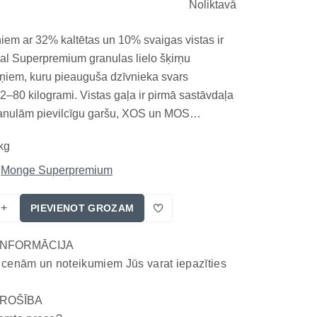
Noliktavā
iem ar 32% kaltētas un 10% svaigas vistas ir
l Superpremium granulas lielo šķirņu
iem, kuru pieauguša dzīvnieka svars
–80 kilogrami. Vistas gaļa ir pirmā sastāvdaļa
ranulām pievilcīgu garšu, XOS un MOS
alīdz nodrošināt līdzsvarotu zarnu vidi un
kg
gremošanu, bet glikozamīns, hondroitīns un
nsēta kalcija...
Monge Superpremium
+
PIEVIENOT GROZAM
INFORMĀCIJA
 cenām un noteikumiem Jūs varat iepazīties
ROŠĪBA