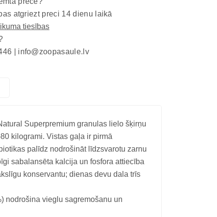
emta prece?
bas atgriezt preci 14 dienu laikā
eikuma tiesības
?
446 |
info@zoopasaule.lv
Natural Superpremium granulas lielo šķirņu
 kilogrami. Vistas gaļa ir pirmā
otikas palīdz nodrošināt līdzsvarotu zarnu
gi sabalansēta kalcija un fosfora attiecība
ākslīgu konservantu; dienas devu dala trīs
2%) nodrošina vieglu sagremošanu un