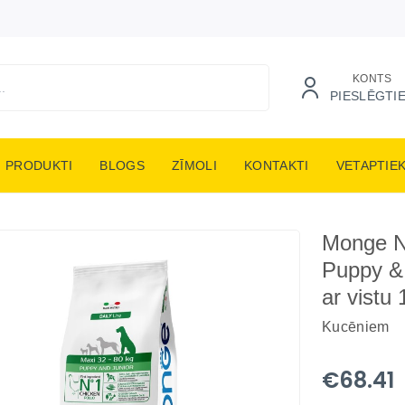
KONTS
PIESLĒGTI
PRODUKTI
BLOGS
ZĪMOLI
KONTAKTI
VETAPTIE
Monge N
Puppy & 
ar vistu 
Kucēniem
€68.41