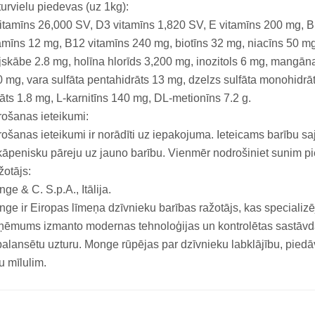
urvielu piedevas (uz 1kg):
itamīns 26,000 SV, D3 vitamīns 1,820 SV, E vitamīns 200 mg, B
amīns 12 mg, B12 vitamīns 240 mg, biotīns 32 mg, niacīns 50 m
ijskābe 2.8 mg, holīna hlorīds 3,200 mg, inozitols 6 mg, mangān
 mg, vara sulfāta pentahidrāts 13 mg, dzelzs sulfāta monohidrāts
āts 1.8 mg, L-karnitīns 140 mg, DL-metionīns 7.2 g.
ošanas ieteikumi:
ošanas ieteikumi ir norādīti uz iepakojuma. Ieteicams barību saja
āpenisku pāreju uz jauno barību. Vienmēr nodrošiniet sunim p
otājs:
ge & C. S.p.A., Itālija.
ge ir Eiropas līmeņa dzīvnieku barības ražotājs, kas specializ
ēmums izmanto modernas tehnoloģijas un kontrolētas sastāvdaļ
alansētu uzturu. Monge rūpējas par dzīvnieku labklājību, piedāvā
u mīlulim.