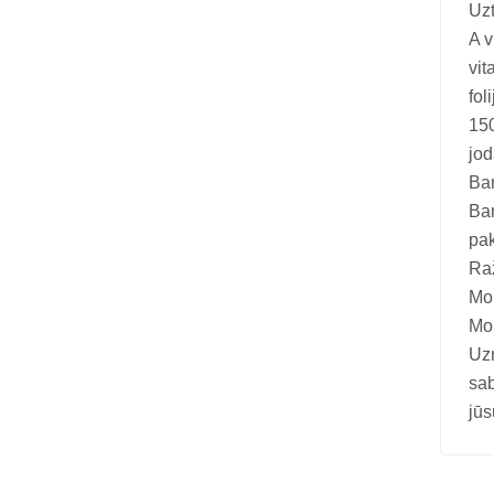
Vitamīni suņiem un kaķiem
Uzt
A v
Veterinārie palīglīdzekļi suņiem un
vit
kaķiem
fol
Zobu kopšanas līdzekļi suņiem un
150
kaķiem
jod
Bar
Zivju eļļas suņiem un kaķiem
Bar
pak
Raž
Mon
Mon
Uzņ
sab
jūs