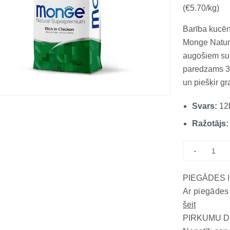
(€5.70/kg)
Barība kucēn
Monge Natura
augošiem suņ
paredzams 32
un piešķir g
prebiotikas p
Svars:
12
komfortablu 
rūpīgi sabala
Ražotājs:
-
PIEGĀDES 
Ar piegādes
šeit
PIRKUMU D