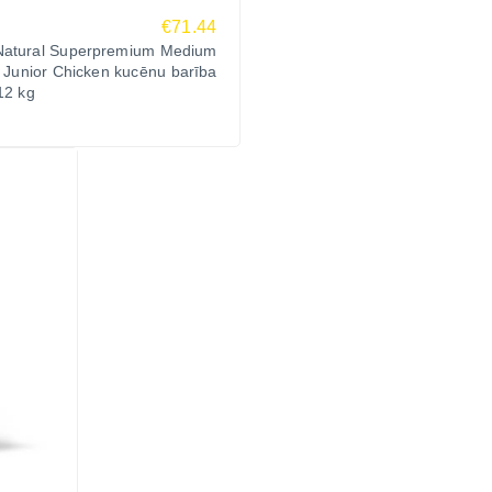
€71.44
atural Superpremium Medium
 Junior Chicken kucēnu barība
 12 kg