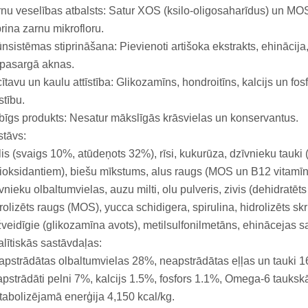
nu veselības atbalsts: Satur XOS (ksilo-oligosaharīdus) un MO
prina zarnu mikrofloru.
nsistēmas stiprināšana: Pievienoti artišoka ekstrakts, ehinācija,
 pasargā aknas.
ītavu un kaulu attīstība: Glikozamīns, hondroitīns, kalcijs un fo
īstību.
īgs produkts: Nesatur mākslīgās krāsvielas un konservantus.
tāvs:
is (svaigs 10%, atūdeņots 32%), rīsi, kukurūza, dzīvnieku tauki 
ioksidantiem), biešu mīkstums, alus raugs (MOS un B12 vitamīna
vnieku olbaltumvielas, auzu milti, olu pulveris, zivis (dehidratēts 
rolizēts raugs (MOS), yucca schidigera, spirulina, hidrolizēts skri
veidīgie (glikozamīna avots), metilsulfonilmetāns, ehinācejas sa
lītiskās sastāvdaļas:
pstrādātas olbaltumvielas 28%, neapstrādātas eļļas un tauki 
pstrādāti pelni 7%, kalcijs 1.5%, fosfors 1.1%, Omega-6 tauk
abolizējamā enerģija 4,150 kcal/kg.