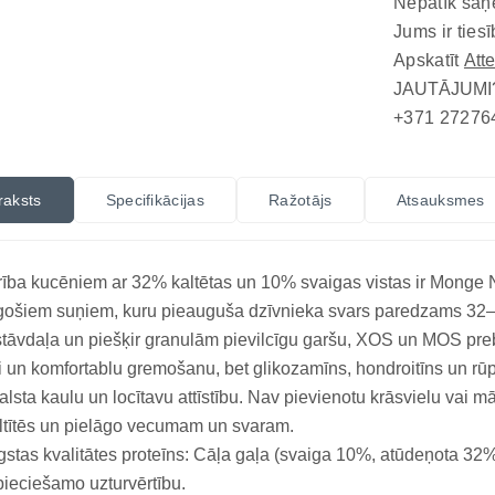
Nepatīk saņ
Jums ir tiesī
Apskatīt
Att
JAUTĀJUMI
+371 27276
raksts
Specifikācijas
Ražotājs
Atsauksmes
ība kucēniem ar 32% kaltētas un 10% svaigas vistas ir Monge 
ošiem suņiem, kuru pieauguša dzīvnieka svars paredzams 32–80
tāvdaļa un piešķir granulām pievilcīgu garšu, XOS un MOS prebi
i un komfortablu gremošanu, bet glikozamīns, hondroitīns un rūpī
alsta kaulu un locītavu attīstību. Nav pievienotu krāsvielu vai m
tītēs un pielāgo vecumam un svaram.
stas kvalitātes proteīns: Cāļa gaļa (svaiga 10%, atūdeņota 3
ieciešamo uzturvērtību.