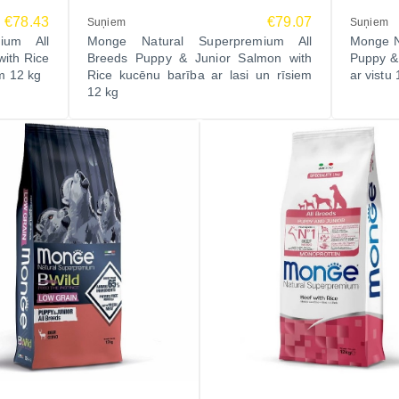
€78.43
€79.07
Suņiem
Suņiem
ium All
Monge Natural Superpremium All
Monge N
ith Rice
Breeds Puppy & Junior Salmon with
Puppy &
em 12 kg
Rice kucēnu barība ar lasi un rīsiem
ar vistu
12 kg