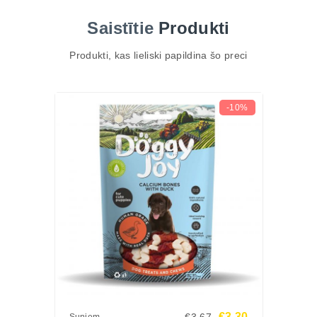
apbalvošanai vai ikdienas palutināšanai.
Saistītie
Produkti
TOP 3 ieguvumi
Dabīgs sastāvs – jēra gaļa bez mākslīgām
Produkti, kas lieliski papildina šo preci
piedevām.
Augsts proteīna saturs – nodrošina augošam
kucēnam enerģiju un muskuļu attīstību.
-10%
Ērta lietošana – var dot veselus vai sadalīt mazākās
porcijās.
Galvenās īpašības
Pagatavotas no laukos audzēta jēra
Bagātas ar proteīniem, zems tauku saturs
Bez mākslīgām krāsvielām un konservantiem
Piemērotas treniņiem un apbalvošanai
Piemērotas visu šķirņu kucēniem
Sastāvs
Jērs, augu izcelsmes blakusprodukti, minerālvielas.
Analītiskās sastāvdaļas
€3.30
€3.67