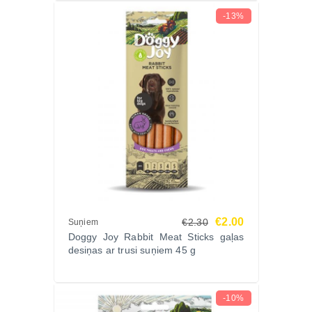
-13%
€2.00
€2.30
Suņiem
Doggy Joy Rabbit Meat Sticks gaļas
desiņas ar trusi suņiem 45 g
-10%