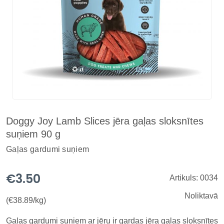
Doggy Joy Lamb Slices jēra gaļas sloksnītes
suņiem 90 g
Gaļas gardumi suņiem
€3.50
Artikuls: 0034
Noliktavā
(€38.89/kg)
Gaļas gardumi suņiem ar jēru ir gardas jēra gaļas sloksnītes