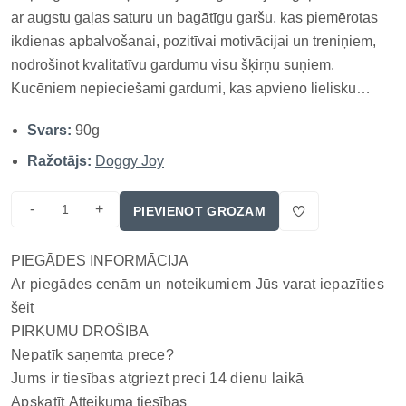
ar augstu gaļas saturu un bagātīgu garšu, kas piemērotas
ikdienas apbalvošanai, pozitīvai motivācijai un treniņiem,
nodrošinot kvalitatīvu gardumu visu šķirņu suņiem.
Kucēniem nepieciešami gardumi, kas apvieno lielisku
garšu un veselīgas uzturvielas. DOGGY JOY Jēra
Svars:
90g
sloksnītes ir smalki našķi, kas pagatavoti no laukos audzēta
jēra. Tos va...
Ražotājs:
Doggy Joy
-
+
PIEVIENOT GROZAM
PIEGĀDES INFORMĀCIJA
Ar piegādes cenām un noteikumiem Jūs varat iepazīties
šeit
PIRKUMU DROŠĪBA
Nepatīk saņemta prece?
Jums ir tiesības atgriezt preci 14 dienu laikā
Apskatīt
Atteikuma tiesības