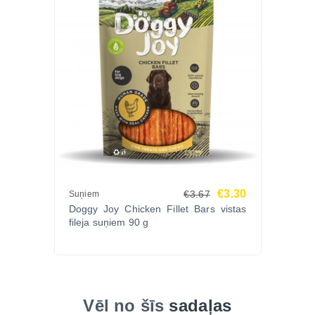
€3.30
€3.67
Suņiem
Doggy Joy Chicken Fillet Bars vistas
fileja suņiem 90 g
Vēl no šīs
sadaļas