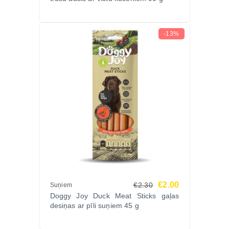
Vai sastāvā ir mākslīgās piedevas?
Nē, gardums ir pilnīgi dabīgs – bez krāsvielām un
-13%
konservantiem.
Vai šīs sloksnītes ir piemērotas treniņiem?
Jā, tās ir viegli sadalāmas un ļoti garšīgas – ideāls
apbalvojums mācībās.
Kā tās uzglabāt pēc atvēršanas?
Ieteicams uzglabāt ledusskapī, lai saglabātu
svaigumu.
Pasūtiet tūlīt!
Sniedziet savam kucēnam dabīgu un gardu uzkodu
ar DOGGY JOY Jēra sloksnītēm – ideāli piemērotas
treniņiem un ikdienas palutināšanai. Pasūtiet
€2.00
€2.30
Zoopasaule.lv – ātra piegāde, izdevīgas cenas un
Suņiem
Doggy Joy Duck Meat Sticks gaļas
garantēta kvalitāte!
desiņas ar pīli suņiem 45 g