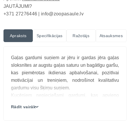
JAUTĀJUMI?
+371 27276446 |
info@zoopasaule.lv
Apraksts
Specifikācijas
Ražotājs
Atsauksmes
Gaļas gardumi suņiem ar jēru ir gardas jēra gaļas
sloksnītes ar augstu gaļas saturu un bagātīgu garšu,
kas piemērotas ikdienas apbalvošanai, pozitīvai
motivācijai un treniņiem, nodrošinot kvalitatīvu
gardumu visu šķirņu suņiem.
Kucēniem nepieciešami gardumi, kas apvieno
lielisku garšu un veselīgas uzturvielas. DOGGY JOY
Rādīt vairāk
❯
Jēra sloksnītes ir smalki našķi, kas pagatavoti no
laukos audzēta jēra. Tos var dot veselus vai sagriezt
mazākos gabaliņos – ideāli piemēroti treniņiem,