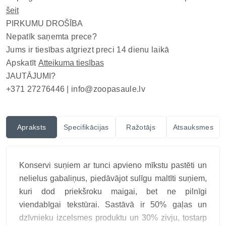
šeit
PIRKUMU DROŠĪBA
Nepatīk saņemta prece?
Jums ir tiesības atgriezt preci 14 dienu laikā
Apskatīt
Atteikuma tiesības
JAUTĀJUMI?
+371 27276446 |
info@zoopasaule.lv
Apraksts
Specifikācijas
Ražotājs
Atsauksmes
Konservi suņiem ar tunci apvieno mīkstu pastēti un
nelielus gabaliņus, piedāvājot sulīgu maltīti suņiem,
kuri dod priekšroku maigai, bet ne pilnīgi
viendabīgai tekstūrai. Sastāvā ir 50% gaļas un
dzīvnieku izcelsmes produktu un 30% zivju, tostarp