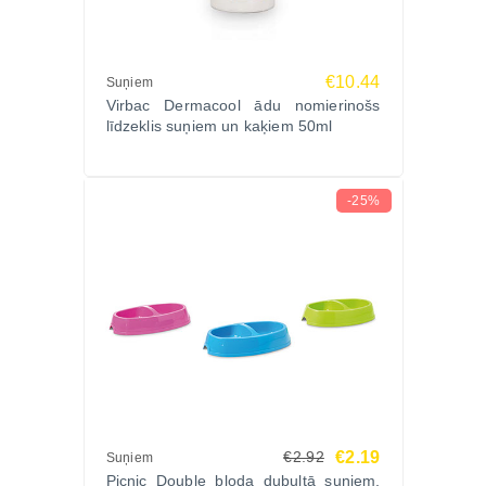
€10.44
Suņiem
Virbac Dermacool ādu nomierinošs
līdzeklis suņiem un kaķiem 50ml
-25%
€2.19
€2.92
Suņiem
Picnic Double bļoda dubultā suņiem,