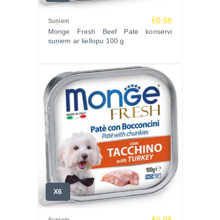
Gaļas un dzīvnieku izcelsmes blakusprodukti 50%,
€0.98
zivis un zivju blakusprodukti 30%, svaigs tuncis
Suņiem
Monge Fresh Beef Pate konservi
10%, minerālvielas
suņiem ar liellopu 100 g
Analītiskās sastāvdaļas:
Mitrums 82%, kopproteīns 9%, koptauki 7%,
koppelni 1,2%, kopšķiedrvielas 0,5%
Uztura piedevas:
Vit. A (retinola acetāts) 3000 SV, Vit. D3 400 SV, Vit.
E (raf-alfa tokoferola acetāts) 15 mg
Lietošanas instrukcija:
Pasniedziet istabas temperatūrā. Nodrošiniet
piekļuvi svaigam ūdenim. Vidēja izmēra suņiem
(10–12 kg) – 600–800 g dienā, sadalot 2 porcijās.
Atvērtu iepakojumu uzglabāt ledusskapī.
Ražotājs:
X6
Monge, Itālija – uzticama kvalitāte un rūpīgi atlasītas
sastāvdaļas
€0.98