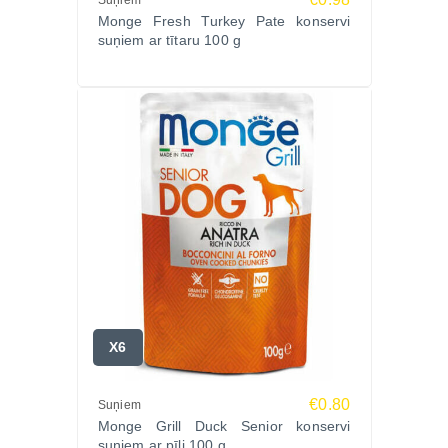
Suņiem
Pasūtiet MONGE DOG FRESH TUNA konservus
Monge Fresh Turkey Pate konservi
Zoopasaule.lv – palutiniet savu suni ar gardu maltīti
suņiem ar tītaru 100 g
jau šodien! Ātra piegāde visā Latvijā!
X6
€0.80
Suņiem
Monge Grill Duck Senior konservi
suņiem ar pīli 100 g