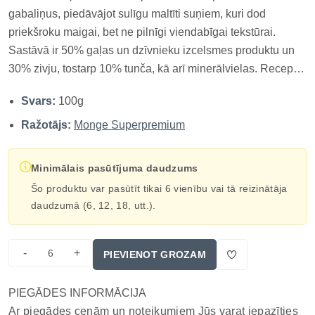
gabaliņus, piedāvājot sulīgu maltīti suņiem, kuri dod
priekšroku maigai, bet ne pilnīgi viendabīgai tekstūrai.
Sastāvā ir 50% gaļas un dzīvnieku izcelsmes produktu un
30% zivju, tostarp 10% tunča, kā arī minerālvielas. Receptei
ir zems cukuru daudzums, un tajā nav hidrogenētu tauku,
Svars:
100g
mākslīgo krāsvielu vai konservantu. Šis formāts ir īpaši...
Ražotājs:
Monge Superpremium
Minimālais pasūtījuma daudzums
Šo produktu var pasūtīt tikai 6 vienību vai tā reizinātāja
daudzumā (6, 12, 18, utt.).
-
+
PIEVIENOT GROZAM
PIEGĀDES INFORMĀCIJA
Ar piegādes cenām un noteikumiem Jūs varat iepazīties