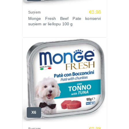
€0.98
Suņiem
Monge Fresh Beef Pate konservi
suņiem ar liellopu 100 g
X6
€0.98