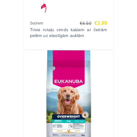
€3.99
€6.50
Suņiem
Trixie rotaļu cimds kaķiem ar četrām
pelēm uz elastīgām auklām