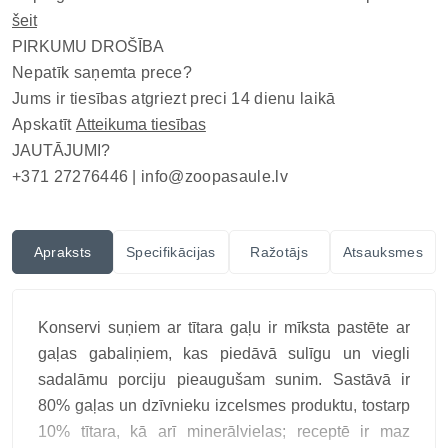
šeit
PIRKUMU DROŠĪBA
Nepatīk saņemta prece?
Jums ir tiesības atgriezt preci 14 dienu laikā
Apskatīt
Atteikuma tiesības
JAUTĀJUMI?
+371 27276446 |
info@zoopasaule.lv
Apraksts
Specifikācijas
Ražotājs
Atsauksmes
Konservi suņiem ar tītara gaļu ir mīksta pastēte ar
gaļas gabaliņiem, kas piedāvā sulīgu un viegli
sadalāmu porciju pieaugušam sunim. Sastāvā ir
80% gaļas un dzīvnieku izcelsmes produktu, tostarp
10% tītara, kā arī minerālvielas; receptē ir maz