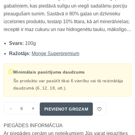
gabaliņiem, kas piedāvā sulīgu un viegli sadalāmu porciju
pieaugušam sunim. Sastāvā ir 80% gaļas un dzīvnieku
izcelsmes produktu, tostarp 10% tītara, kā arī minerālvielas;
receptē ir maz cukuru un nav hidrogenētu tauku, mākslīgo
krāsvielu vai konservantu. Maigā tekstūra ir piemērota
Svars:
100g
maziem suņiem, savukārt lielākiem šo konservu var
izmantot...
Ražotājs:
Monge Superpremium
Minimālais pasūtījuma daudzums
Šo produktu var pasūtīt tikai 6 vienību vai tā reizinātāja
daudzumā (6, 12, 18, utt.).
-
+
PIEVIENOT GROZAM
PIEGĀDES INFORMĀCIJA
Ar piegādes cenām un noteikumiem Jūs varat iepazīties