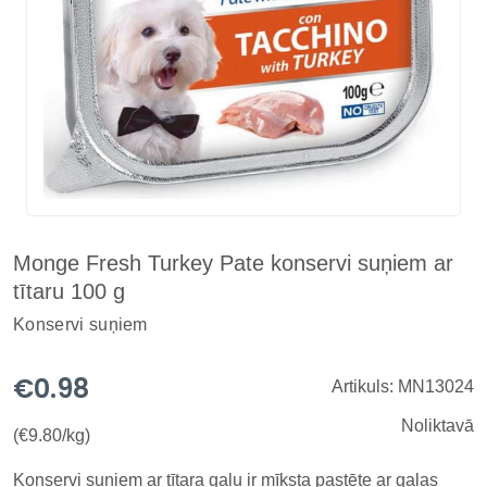
Monge Fresh Turkey Pate konservi suņiem ar
tītaru 100 g
Konservi suņiem
€0.98
Artikuls: MN13024
Noliktavā
(€9.80/kg)
Konservi suņiem ar tītara gaļu ir mīksta pastēte ar gaļas