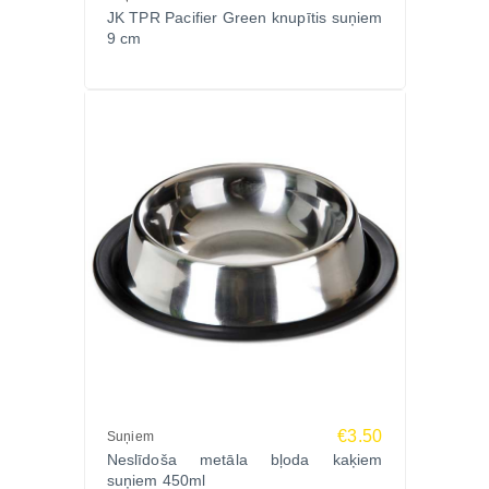
JK TPR Pacifier Green knupītis suņiem
9 cm
€3.50
Suņiem
Neslīdoša metāla bļoda kaķiem
suņiem 450ml