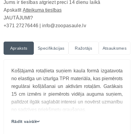
Jums ir tiesības atgriezt preci 14 dienu laikā
Apskatīt
Atteikuma tiesības
JAUTĀJUMI?
+371 27276446 |
info@zoopasaule.lv
Apraksts
Specifikācijas
Ražotājs
Atsauksmes
Košļājamā rotaļlieta suņiem kaula formā izgatavota
no elastīga un izturīga TPR materiāla, kas piemērots
regulārai košļāšanai un aktīvām rotaļām. Garākais
15 cm izmērs ir piemērots vidēja auguma suņiem,
palīdzot ilgāk saglabāt interesi un novērst uzmanību
no sadzīves priekšmetu graušanas.
Kauls no izturīga termoplastiska kaučuka. Ļoti
Rādīt vairāk
❯
izturīga sunu mantiņa, kas labi masē smaganas
Ražotājs: JK, Čehija