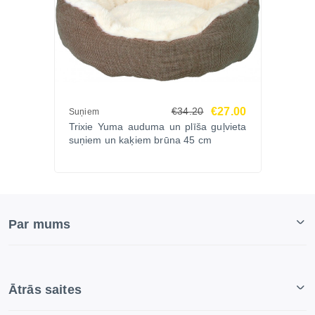
€27.00
€34.20
Suņiem
Trixie Yuma auduma un plīša guļvieta
suņiem un kaķiem brūna 45 cm
Par mums
Ātrās saites