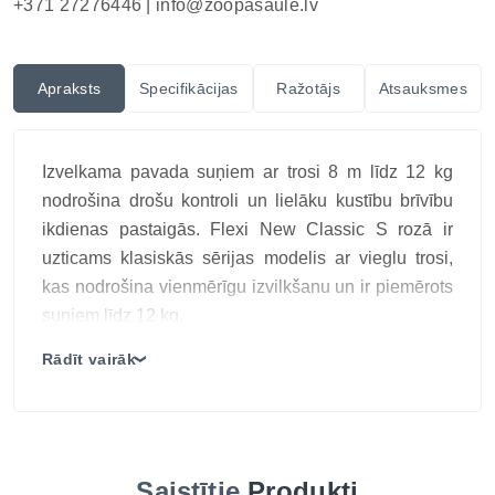
+371 27276446 |
info@zoopasaule.lv
Apraksts
Specifikācijas
Ražotājs
Atsauksmes
Izvelkama pavada suņiem ar trosi 8 m līdz 12 kg
nodrošina drošu kontroli un lielāku kustību brīvību
ikdienas pastaigās. Flexi New Classic S rozā ir
uzticams klasiskās sērijas modelis ar vieglu trosi,
kas nodrošina vienmērīgu izvilkšanu un ir piemērots
suņiem līdz 12 kg.
Flexi New Classic S rozā ir uzticams klasiskās
Rādīt vairāk
❯
sērijas modelis ar vieglu trosi, kas nodrošina
vienmērīgu izvilkšanu un ir piemērots suņiem līdz 12
kg.
8 metru garā virve automātiski izripo, pielāgojoties
Saistītie
Produkti
jūsu suņa kustībām, un ieripinās atpakaļ, saglabājot