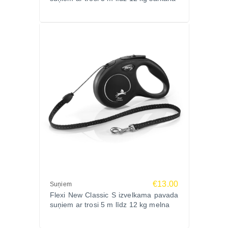
Pavadas garums: 8 m
Svars: apm. 160 g
Materiāls: plastmasa
Ražotājs:
Flexi, Vācija – pasaules līderis izvelkamo pavadu
ražošanā, nodrošinot augstāko kvalitāti un
inovācijas.
Pastaigas kļūs vēl patīkamākas un drošākas
ar FLEXI NEW CLASSIC S izvelkamu pavadu!
Pasūtiet Zoopasaule.lv ar ātru piegādi visā Latvijā!
€13.00
Suņiem
Flexi New Classic S izvelkama pavada
suņiem ar trosi 5 m līdz 12 kg melna