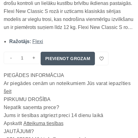
drošu kontroli un lielāku kustību brīvību ikdienas pastaigās.
Flexi New Classic S rozā ir uzticams klasiskās sērijas
modelis ar vieglu trosi, kas nodrošina vienmērīgu izvilkšanu
un ir piemērots suņiem līdz 12 kg. Flexi New Classic S rozā
ir uzticams klasiskās sērijas modelis ar vieglu trosi, kas
Ražotājs:
Flexi
nodrošina vienmērīgu izvilkšanu un ir piemēro...
-
+
PIEVIENOT GROZAM
PIEGĀDES INFORMĀCIJA
Ar piegādes cenām un noteikumiem Jūs varat iepazīties
šeit
PIRKUMU DROŠĪBA
Nepatīk saņemta prece?
Jums ir tiesības atgriezt preci 14 dienu laikā
Apskatīt
Atteikuma tiesības
JAUTĀJUMI?