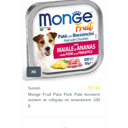
X6
€0.98
Suņiem
Monge Fruit Pate Pork Pate konservi
suņiem ar cūkgaļu un ananāsiem 100
g