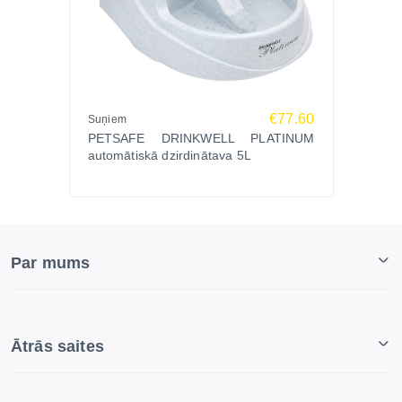
€77.60
Suņiem
PETSAFE DRINKWELL PLATINUM
automātiskā dzirdinātava 5L
Par mums
Ātrās saites