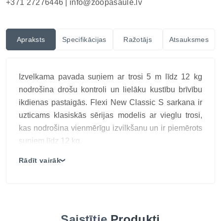
+371 27276446 |
info@zoopasaule.lv
Apraksts
Specifikācijas
Ražotājs
Atsauksmes
Izvelkama pavada suņiem ar trosi 5 m līdz 12 kg
nodrošina drošu kontroli un lielāku kustību brīvību
ikdienas pastaigās. Flexi New Classic S sarkana ir
uzticams klasiskās sērijas modelis ar vieglu trosi,
kas nodrošina vienmērīgu izvilkšanu un ir piemērots
suņiem līdz 12 kg.
Flexi New Classic S sarkana ir uzticams klasiskās
Rādīt vairāk
❯
sērijas modelis ar vieglu trosi, kas nodrošina
vienmērīgu izvilkšanu un ir piemērots suņiem līdz 12
kg.
5 metru garā virve automātiski izripo, pielāgojoties
Saistītie
Produkti
jūsu suņa kustībām, un ieripinās atpakaļ, saglabājot