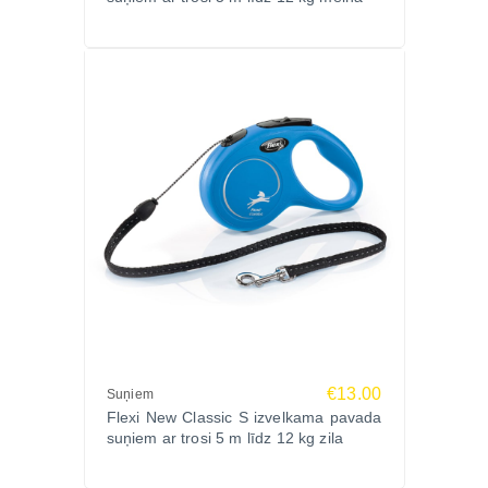
Pavadas garums: 5 m
Svars: apm. 160 g
Materiāls: plastmasa
Ražotājs:
Flexi, Vācija – pasaules līderis izvelkamo pavadu
ražošanā, nodrošinot augstāko kvalitāti un
inovācijas.
Pastaigas kļūs vēl patīkamākas un drošākas
ar FLEXI NEW CLASSIC S izvelkamu pavadu!
Pasūtiet Zoopasaule.lv ar ātru piegādi visā Latvijā!
€13.00
Suņiem
Flexi New Classic S izvelkama pavada
suņiem ar trosi 5 m līdz 12 kg zila