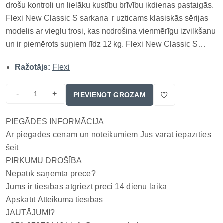
drošu kontroli un lielāku kustību brīvību ikdienas pastaigās.
Flexi New Classic S sarkana ir uzticams klasiskās sērijas
modelis ar vieglu trosi, kas nodrošina vienmērīgu izvilkšanu
un ir piemērots suņiem līdz 12 kg. Flexi New Classic S
sarkana ir uzticams klasiskās sērijas modelis ar vieglu trosi,
Ražotājs:
Flexi
kas nodrošina vienmērīgu izvilkšanu un ir p...
-
+
PIEVIENOT GROZAM
PIEGĀDES INFORMĀCIJA
Ar piegādes cenām un noteikumiem Jūs varat iepazīties
šeit
PIRKUMU DROŠĪBA
Nepatīk saņemta prece?
Jums ir tiesības atgriezt preci 14 dienu laikā
Apskatīt
Atteikuma tiesības
JAUTĀJUMI?