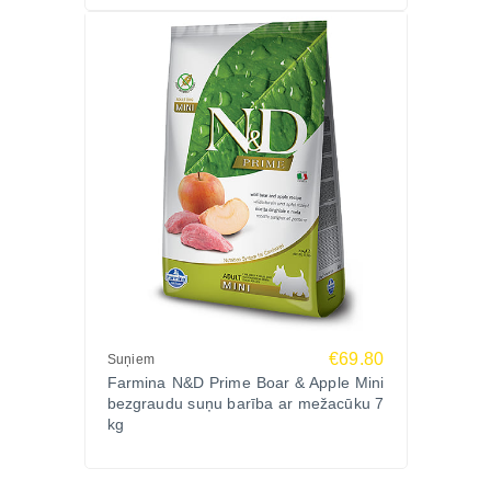
€69.80
Suņiem
Farmina N&D Prime Boar & Apple Mini
bezgraudu suņu barība ar mežacūku 7
kg