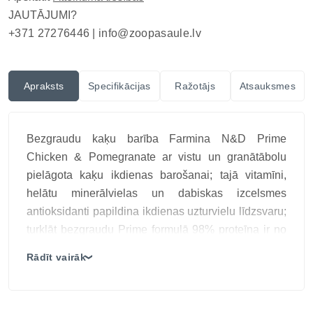
JAUTĀJUMI?
+371 27276446 |
info@zoopasaule.lv
Apraksts
Specifikācijas
Ražotājs
Atsauksmes
Bezgraudu kaķu barība Farmina N&D Prime
Chicken & Pomegranate ar vistu un granātābolu
pielāgota kaķu ikdienas barošanai; tajā vitamīni,
helātu minerālvielas un dabiskas izcelsmes
antioksidanti papildina ikdienas uzturvielu līdzsvaru;
turklāt bezgraudu Prime formulā 98% proteīna ir no
dzīvnieku avotiem, palīdzot uzturēt muskuļu masu;
Rādīt vairāk
❯
vienlaikus formāts ļauj uzsākt regulāru barošanu un
sekot kaķa panesībai; savukārt granātābols
papildina recepti ar dabiskas izcelsmes