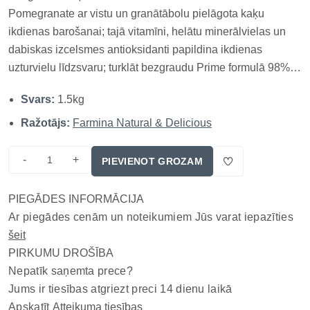
Pomegranate ar vistu un granātābolu pielāgota kaķu
ikdienas barošanai; tajā vitamīni, helātu minerālvielas un
dabiskas izcelsmes antioksidanti papildina ikdienas
uzturvielu līdzsvaru; turklāt bezgraudu Prime formulā 98%
proteīna ir no dzīvnieku avotiem, palīdzot uzturēt muskuļu
Svars:
1.5kg
masu; vienlaikus formāts ļauj uzsākt regulāru barošanu un
sekot kaķa pa...
Ražotājs:
Farmina Natural & Delicious
-
+
PIEVIENOT GROZAM
PIEGĀDES INFORMĀCIJA
Ar piegādes cenām un noteikumiem Jūs varat iepazīties
šeit
PIRKUMU DROŠĪBA
Nepatīk saņemta prece?
Jums ir tiesības atgriezt preci 14 dienu laikā
Apskatīt
Atteikuma tiesības