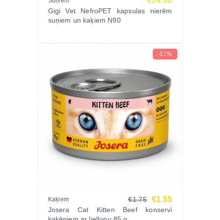
€24.90
Suņiem
Gigi Vet NefroPET kapsulas nierēm
suņiem un kaķiem N90
-11%
€1.55
€1.75
Kaķiem
Josera Cat Kitten Beef konservi
kaķēniem ar liellopu 85 g