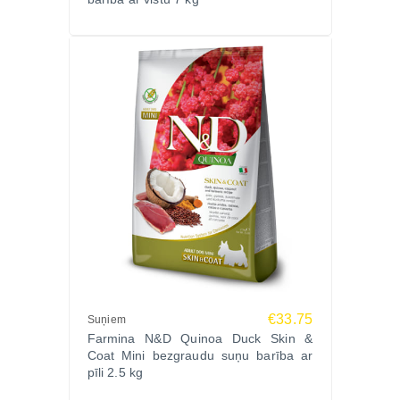
Var lietot, bet svarīgi kontrolēt dienas devu atbilstoši
aktivitātei.
Kāda ir galvenā proteīna sastāvdaļa?
Galvenais proteīna avots ir svaiga un dehidrēta
vistas gaļa, papildināta ar siļķi.
Nodrošini savam kaķim bioloģiski piemērotu,
proteīniem bagātu uzturu — pasūti FARMINA N&D
PRIME Chicken & Pomegranate 1.5kg
Zoopasaule.lv internetveikalā. Pieejama ātra
piegāde visā Latvijā.
€33.75
Suņiem
Farmina N&D Quinoa Duck Skin &
Coat Mini bezgraudu suņu barība ar
pīli 2.5 kg