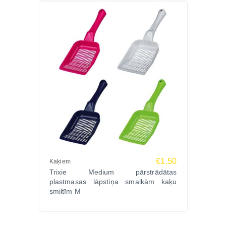
€1.50
Kaķiem
Trixie Medium pārstrādātas
plastmasas lāpstiņa smalkām kaķu
smiltīm M