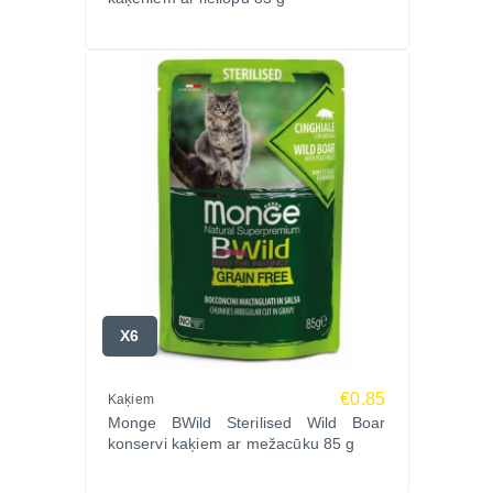
X6
€0.85
Kaķiem
Monge BWild Sterilised Wild Boar
konservi kaķiem ar mežacūku 85 g