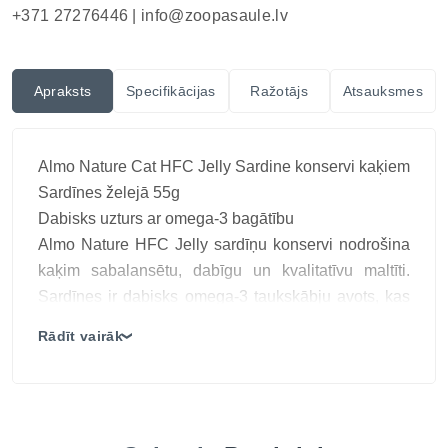
+371 27276446 |
info@zoopasaule.lv
Apraksts
Specifikācijas
Ražotājs
Atsauksmes
Almo Nature Cat HFC Jelly Sardine konservi kaķiem
Sardīnes želejā 55g
Dabisks uzturs ar omega-3 bagātību
Almo Nature HFC Jelly sardīņu konservi nodrošina
kaķim sabalansētu, dabīgu un kvalitatīvu maltīti.
Sardīnes ir dabisks omega-3 taukskābju avots, kas
stiprina imunitāti, atbalsta sirds un asinsvadu
Rādīt vairāk
❯
veselību, kā arī veicina spīdīgu un kuplu kažoku.
Visas sastāvdaļas ir 100% HFC, tātad sākotnēji
paredzētas cilvēku pārtikai, kas garantē augstāko
drošības un kvalitātes standartu. Želeja ar augu