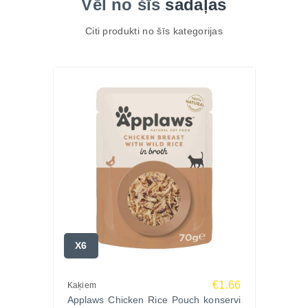
Vēl no šīs
sadaļas
Citi produkti no šīs kategorijas
X6
€1.66
Kaķiem
Applaws Chicken Rice Pouch konservi