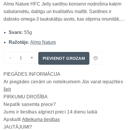
Almo Nature HFC Jelly sardīņu konservi nodrošina kaķim
sabalansētu, dabīgu un kvalitatīvu maltīti. Sardīnes ir
dabisks omega-3 taukskābju avots, kas stiprina imunitāti,
atbalsta sirds un asinsvadu veselību, kā arī veicina spīdīgu
Svars:
55g
un kuplu kažoku. Visas sastāvdaļas ir 100% HFC, tātad
sākotnēji p...
Ražotājs:
Almo Nature
-
+
PIEVIENOT GROZAM
PIEGĀDES INFORMĀCIJA
Ar piegādes cenām un noteikumiem Jūs varat iepazīties
šeit
PIRKUMU DROŠĪBA
Nepatīk saņemta prece?
Jums ir tiesības atgriezt preci 14 dienu laikā
Apskatīt
Atteikuma tiesības
JAUTĀJUMI?