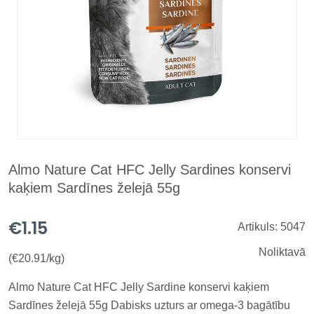
Almo Nature Cat HFC Jelly Sardines konservi
kaķiem Sardīnes želejā 55g
€1.15
Artikuls: 5047
Noliktavā
(€20.91/kg)
Almo Nature Cat HFC Jelly Sardine konservi kaķiem
Sardīnes želejā 55g Dabisks uzturs ar omega-3 bagātību