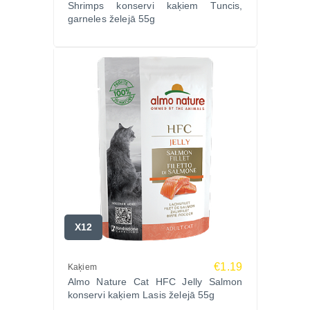
Shrimps konservi kaķiem Tuncis,
Analītiskās sastāvdaļas: kopproteīni 14,5%, koptauki
garneles želejā 55g
0,1%, kopšķiedrvielas 1%, koppelni 2%, mitrums
82,4%.
Enerģētiskā vērtība: 615 kcal/kg.
Ražotājs:
Almo Nature, Itālija – starptautiski atzīts zīmols, kas
piedāvā dabīgus un caurspīdīgus produktus kaķiem,
balstoties uz ilgtspēju un HFC kvalitāti.
Ko saka saimnieki?
“Kaķim ļoti garšo sardīnes želejā – ēd ar lielu
apetīti.”
“Patīk, ka sastāvā nav nekā lieka – tikai tīrs un
X12
dabisks uzturs.”
“Mūsu mīlulim uzlabojās kažoka spīdums pēc
€1.19
Kaķiem
regulāras lietošanas.”
Almo Nature Cat HFC Jelly Salmon
Biežāk uzdotie jautājumi (FAQ):
konservi kaķiem Lasis želejā 55g
Vai šie konservi piemēroti jutīgiem kaķiem?