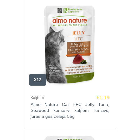
X12
€1.19
Kaķiem
Almo Nature Cat HFC Jelly Tuna,
Seaweed konservi kaķiem Tunzivs,
jūras aļģes želejā 55g