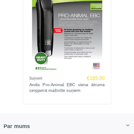
€165.00
Suņiem
Andis Pro-Animal EBC viena ātruma
cerpjamā mašīnīte suņiem
Par mums