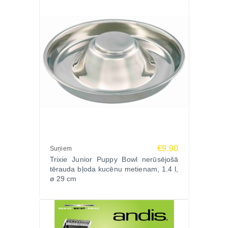
€9.90
Suņiem
Trixie Junior Puppy Bowl nerūsējošā
tērauda bļoda kucēnu metienam, 1.4 l,
ø 29 cm