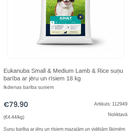
Eukanuba Small & Medium Lamb & Rice suņu
barība ar jēru un rīsiem 18 kg
Ikdienas barība suņiem
€79.90
Artikuls: 112949
Noliktavā
(€4.44/kg)
Suņu barība ar jēru un rīsiem mazajām un vidējām šķirnēm