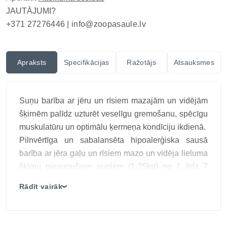
JAUTĀJUMI?
+371 27276446 |
info@zoopasaule.lv
Apraksts
Specifikācijas
Ražotājs
Atsauksmes
Suņu barība ar jēru un rīsiem mazajām un vidējām
šķirnēm palīdz uzturēt veselīgu gremošanu, spēcīgu
muskulatūru un optimālu ķermeņa kondīciju ikdienā.
Pilnvērtīga un sabalansēta hipoalerģiska sausā
barība ar jēra gaļu un rīsiem mazo un vidēja lieluma
šķirņu pieaugušiem suņiem (1-25kg) no 1 līdz 7
gadiem. Barība ir viegli sagremojama, bagātināta ar
Rādīt vairāk
❯
omega taukskābēm un prebiotikām, kas atbalsta
ādas, kažoka un gremošanas veselību.
Galvenās īpašības: