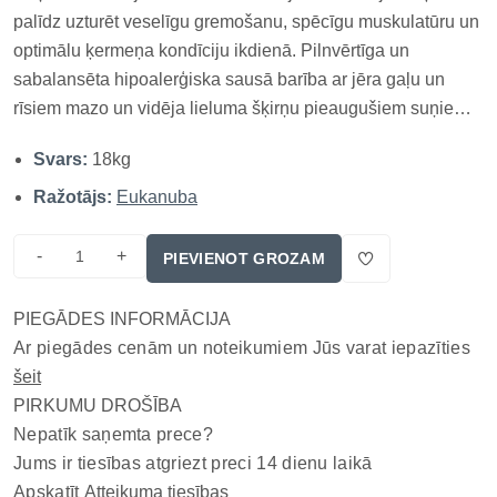
palīdz uzturēt veselīgu gremošanu, spēcīgu muskulatūru un
optimālu ķermeņa kondīciju ikdienā. Pilnvērtīga un
sabalansēta hipoalerģiska sausā barība ar jēra gaļu un
rīsiem mazo un vidēja lieluma šķirņu pieaugušiem suņiem
(1-25kg) no 1 līdz 7 gadiem. Barība ir viegli sagremojama,
Svars:
18kg
bagātināta ar omega taukskābēm un prebiotikām, kas
atbalsta ādas...
Ražotājs:
Eukanuba
-
+
PIEVIENOT GROZAM
PIEGĀDES INFORMĀCIJA
Ar piegādes cenām un noteikumiem Jūs varat iepazīties
šeit
PIRKUMU DROŠĪBA
Nepatīk saņemta prece?
Jums ir tiesības atgriezt preci 14 dienu laikā
Apskatīt
Atteikuma tiesības