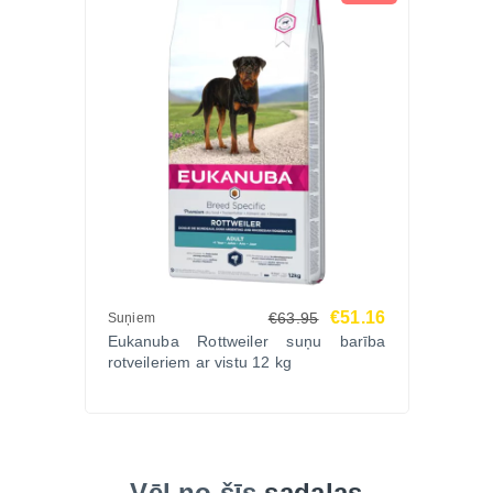
€51.16
€63.95
Suņiem
Eukanuba Rottweiler suņu barība
rotveileriem ar vistu 12 kg
Vēl no šīs
sadaļas