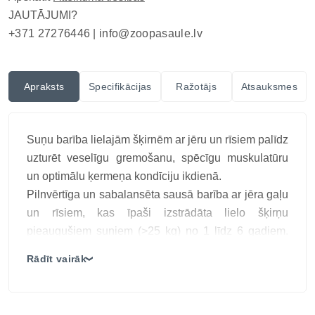
JAUTĀJUMI?
+371 27276446 |
info@zoopasaule.lv
Apraksts
Specifikācijas
Ražotājs
Atsauksmes
Suņu barība lielajām šķirnēm ar jēru un rīsiem palīdz
uzturēt veselīgu gremošanu, spēcīgu muskulatūru
un optimālu ķermeņa kondīciju ikdienā.
Pilnvērtīga un sabalansēta sausā barība ar jēra gaļu
un rīsiem, kas īpaši izstrādāta lielo šķirņu
pieaugušiem suņiem (>25 kg) no 1 līdz 6 gadiem.
Barība satur augstas kvalitātes olbaltumvielas, kas
Rādīt vairāk
❯
veicina muskuļu attīstību, un sastāvdaļas, kas
atbalsta locītavu un gremošanas sistēmas veselību.
Galvenās īpašības: