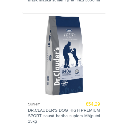
Mask maska suņiem pret niezi 3000 ml
€54.29
Suņiem
DR.CLAUDER’S DOG HIGH PREMIUM
SPORT sausā barība suņiem Mājputni
15kg