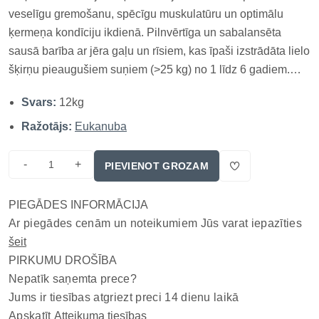
veselīgu gremošanu, spēcīgu muskulatūru un optimālu
ķermeņa kondīciju ikdienā. Pilnvērtīga un sabalansēta
sausā barība ar jēra gaļu un rīsiem, kas īpaši izstrādāta lielo
šķirņu pieaugušiem suņiem (>25 kg) no 1 līdz 6 gadiem.
Barība satur augstas kvalitātes olbaltumvielas, kas veicina
Svars:
12kg
muskuļu attīstību, un sastāvdaļas, kas atbalsta locīt...
Ražotājs:
Eukanuba
-
+
PIEVIENOT GROZAM
PIEGĀDES INFORMĀCIJA
Ar piegādes cenām un noteikumiem Jūs varat iepazīties
šeit
PIRKUMU DROŠĪBA
Nepatīk saņemta prece?
Jums ir tiesības atgriezt preci 14 dienu laikā
Apskatīt
Atteikuma tiesības