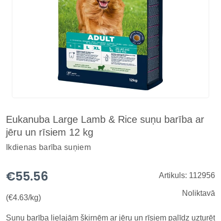
Eukanuba Large Lamb & Rice suņu barība ar
jēru un rīsiem 12 kg
Ikdienas barība suņiem
€55.56
Artikuls: 112956
Noliktavā
(€4.63/kg)
Suņu barība lielajām šķirnēm ar jēru un rīsiem palīdz uzturēt