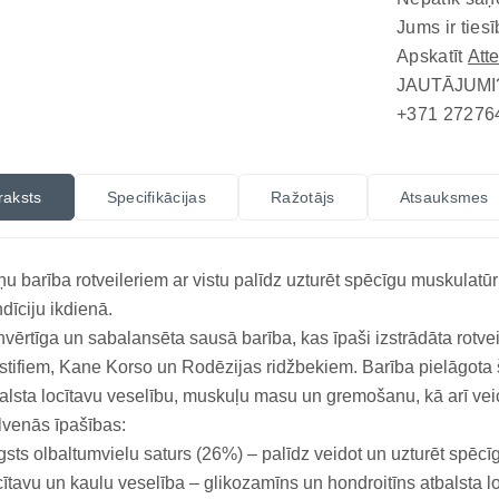
Jums ir tiesī
Apskatīt
Att
JAUTĀJUMI
+371 27276
raksts
Specifikācijas
Ražotājs
Atsauksmes
u barība rotveileriem ar vistu palīdz uzturēt spēcīgu muskulatū
dīciju ikdienā.
nvērtīga un sabalansēta sausā barība, kas īpaši izstrādāta rotve
tifiem, Kane Korso un Rodēzijas ridžbekiem. Barība pielāgota 
alsta locītavu veselību, muskuļu masu un gremošanu, kā arī ve
venās īpašības:
sts olbaltumvielu saturs (26%) – palīdz veidot un uzturēt spēc
ītavu un kaulu veselība – glikozamīns un hondroitīns atbalsta loc