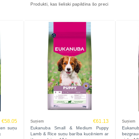
Produkti, kas lieliski papildina šo preci
€58.05
€61.13
Suņiem
Suņiem
ken suņu
Eukanuba Small & Medium Puppy
Eukanu
g
Lamb & Rice suņu barība kucēniem ar
bezgrau