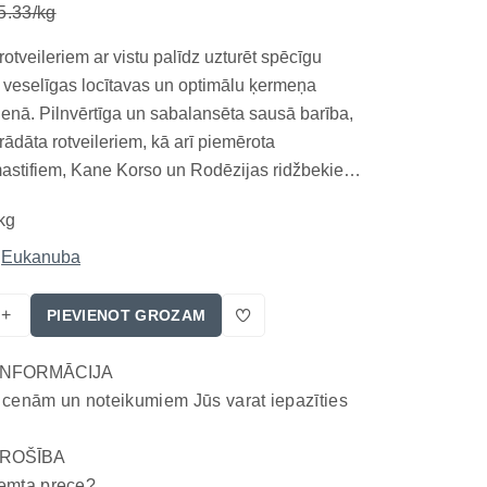
5.33/kg
otveileriem ar vistu palīdz uzturēt spēcīgu
 veselīgas locītavas un optimālu ķermeņa
ienā. Pilnvērtīga un sabalansēta sausā barība,
trādāta rotveileriem, kā arī piemērota
astifiem, Kane Korso un Rodēzijas ridžbekiem.
gota šo šķirņu individuālajām vajadzībām – tā
kg
ītavu veselību, muskuļu masu un gremošanu, kā
Eukanuba
+
PIEVIENOT GROZAM
INFORMĀCIJA
 cenām un noteikumiem Jūs varat iepazīties
ROŠĪBA
emta prece?