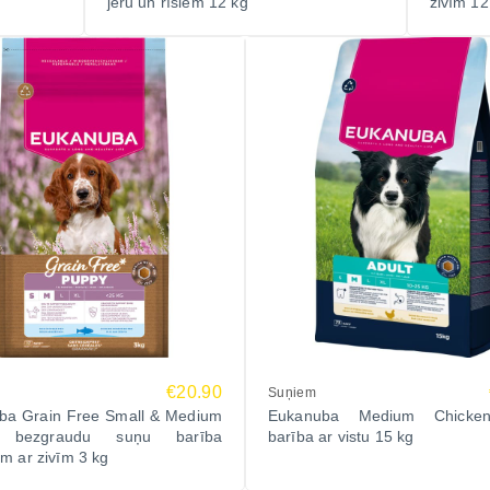
jēru un rīsiem 12 kg
zivīm 12
€20.90
Suņiem
ba Grain Free Small & Medium
Eukanuba Medium Chicke
 bezgraudu suņu barība
barība ar vistu 15 kg
m ar zivīm 3 kg