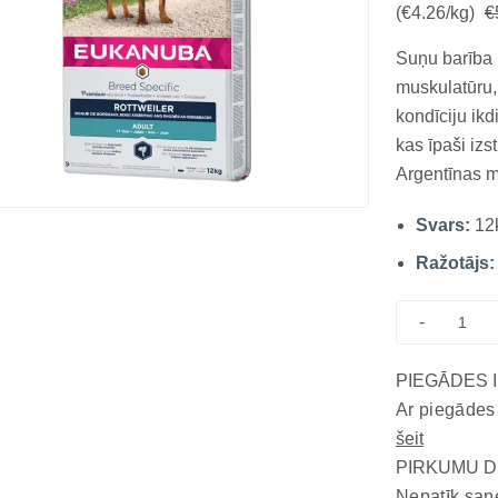
(€4.26/kg)
€
Suņu barība r
muskulatūru,
kondīciju ikd
kas īpaši izs
Argentīnas m
Barība pielā
Svars:
12
atbalsta loc
arī...
Ražotājs:
-
PIEGĀDES 
Ar piegādes
šeit
PIRKUMU D
Nepatīk saņ