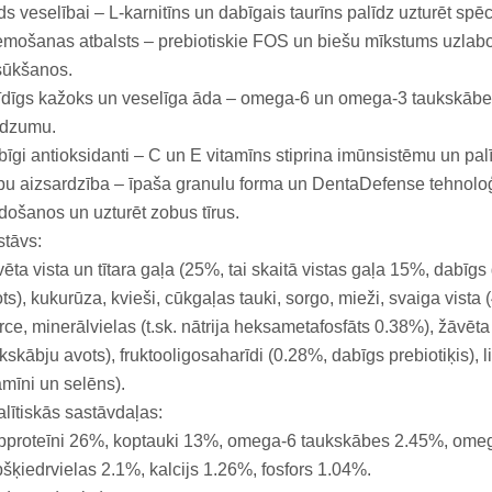
ds veselībai – L-karnitīns un dabīgais taurīns palīdz uzturēt spēc
mošanas atbalsts – prebiotiskie FOS un biešu mīkstums uzlabo 
sūkšanos.
dīgs kažoks un veselīga āda – omega-6 un omega-3 taukskābes
rdzumu.
īgi antioksidanti – C un E vitamīns stiprina imūnsistēmu un pal
u aizsardzība – īpaša granulu forma un DentaDefense tehnolo
došanos un uzturēt zobus tīrus.
tāvs:
ēta vista un tītara gaļa (25%, tai skaitā vistas gaļa 15%, dabīgs
ts), kukurūza, kvieši, cūkgaļas tauki, sorgo, mieži, svaiga vista
ce, minerālvielas (t.sk. nātrija heksametafosfāts 0.38%), žāvēta
kskābju avots), fruktooligosaharīdi (0.28%, dabīgs prebiotiķis), 
amīni un selēns).
lītiskās sastāvdaļas:
pproteīni 26%, koptauki 13%, omega-6 taukskābes 2.45%, omeg
šķiedrvielas 2.1%, kalcijs 1.26%, fosfors 1.04%.