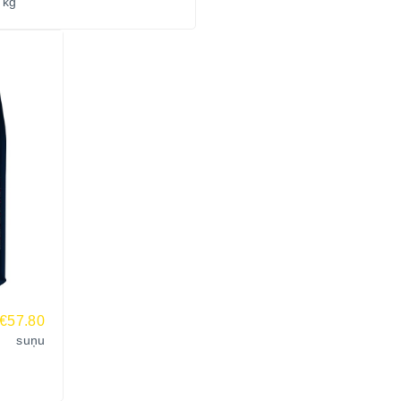
 kg
€57.80
n suņu