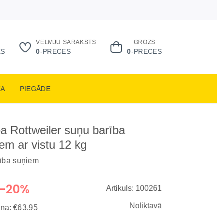
VĒLMJU SARAKSTS
GROZS
ES
0
-PRECES
0
-PRECES
KA
PIEGĀDE
 Rottweiler suņu barība
iem ar vistu 12 kg
rība suņiem
-20%
Artikuls: 100261
Noliktavā
ena:
€63.95