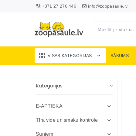
+371 27 276 446
info@zoopasaule.lv
VISAS KATEGORIJAS
SĀKUMS
Kategorijas
E-APTIEKA
Attārpošanas līdzekļi suņiem un
Tīra vide un smaku kontrole
kaķiem
Absorbenti un dezinfekcija fermām
Suņiem