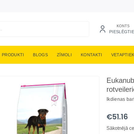
KONTS
PIESLĒGTI
PRODUKTI
BLOGS
ZĪMOLI
KONTAKTI
VETAPTIE
Eukanuba
rotveiler
Ikdienas ba
€51.16
Sākotnējā c