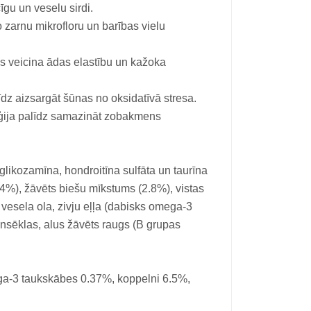
īgu un veselu sirdi.
zarnu mikrofloru un barības vielu
 veicina ādas elastību un kažoka
īdz aizsargāt šūnas no oksidatīvā stresa.
ģija palīdz samazināt zobakmens
 glikozamīna, hondroitīna sulfāta un taurīna
 (4%), žāvēts biešu mīkstums (2.8%), vistas
 vesela ola, zivju eļļa (dabisks omega-3
linsēklas, alus žāvēts raugs (B grupas
a-3 taukskābes 0.37%, koppelni 6.5%,