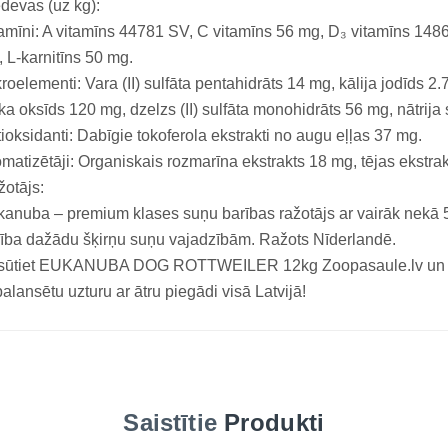
devas (uz kg):
amīni: A vitamīns 44781 SV, C vitamīns 56 mg, D₃ vitamīns 1486
 L-karnitīns 50 mg.
roelementi: Vara (II) sulfāta pentahidrāts 14 mg, kālija jodīds
ka oksīds 120 mg, dzelzs (II) sulfāta monohidrāts 56 mg, nātrija
ioksidanti: Dabīgie tokoferola ekstrakti no augu eļļas 37 mg.
matizētāji: Organiskais rozmarīna ekstrakts 18 mg, tējas ekstra
otājs:
anuba – premium klases suņu barības ražotājs ar vairāk nekā 50
ība dažādu šķirņu suņu vajadzībām. Ražots Nīderlandē.
sūtiet EUKANUBA DOG ROTTWEILER 12kg Zoopasaule.lv un no
alansētu uzturu ar ātru piegādi visā Latvijā!
Saistītie
Produkti