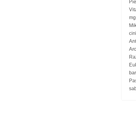
Pie
Vitamīni suņiem un kaķiem
Vit
Veterinārie palīglīdzekļi suņiem un
mg,
kaķiem
Mik
cin
Zobu kopšanas līdzekļi suņiem un
Ant
kaķiem
Aro
Zivju eļļas suņiem un kaķiem
Raž
Euk
bar
Pa
sab