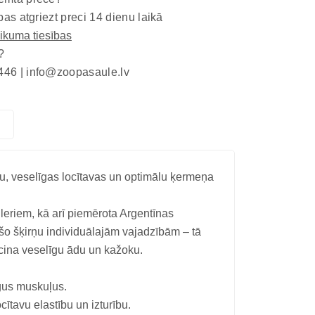
bas atgriezt preci 14 dienu laikā
eikuma tiesības
?
446 |
info@zoopasaule.lv
ru, veselīgas locītavas un optimālu ķermeņa
ileriem, kā arī piemērota Argentīnas
šo šķirņu individuālajām vajadzībām – tā
icina veselīgu ādu un kažoku.
īgus muskuļus.
ītavu elastību un izturību.