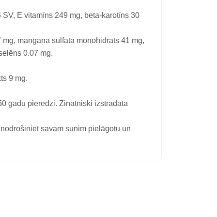
 SV, E vitamīns 249 mg, beta-karotīns 30
 2.7 mg, mangāna sulfāta monohidrāts 41 mg,
 selēns 0.07 mg.
kts 9 mg.
 gadu pieredzi. Zinātniski izstrādāta
drošiniet savam sunim pielāgotu un