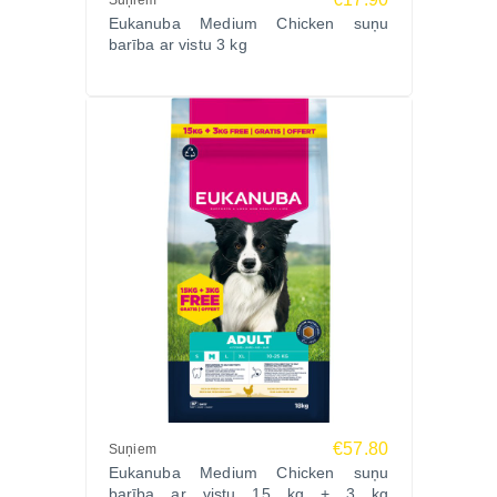
Suņiem
atbalstam.
Eukanuba Medium Chicken suņu
Pielāgota granulu forma vidēja izmēra suņiem.
barība ar vistu 3 kg
DentaDefense sistēma palīdz samazināt zobakmens
veidošanos.
Sastāvs
Žāvēta vistas un tītara gaļa 25% (tostarp vistas gaļa
18%), svaiga vistas gaļa 16%, mieži, kukurūza,
kvieši, mājputnu tauki, sorgo, auzas, kaltēts biešu
mīkstums 3%, vistas gaļas mērce, minerālvielas
(tostarp nātrija heksametafosfāts 0,35%),
fruktooligosaharīdi 0,25%, kaltētas veselas olas.
Analītiskās sastāvdaļas
Kopproteīni 27%, koptauki 15%, koppelni 6,5%,
kopšķiedrvielas 2,4%, omega-6 taukskābes 2,53%,
omega-3 taukskābes 0,26%, kalcijs 1,3%, fosfors
1,1%.
€57.80
Suņiem
Uztura piedevas uz 1 kg
Eukanuba Medium Chicken suņu
barība ar vistu 15 kg + 3 kg
Vitamīns A 15000 SV, vitamīns D3 1500 SV,