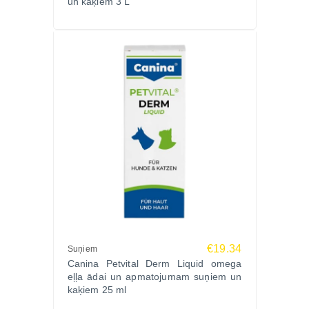
un kaķiem 3 L
€19.34
Suņiem
Canina Petvital Derm Liquid omega
eļļa ādai un apmatojumam suņiem un
kaķiem 25 ml