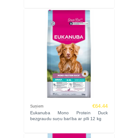
Uzglabāt vēsā, sausā vietā, cieši noslēgtā
iepakojumā.
Ražotājs
Eukanuba ir starptautiski atzīts zīmols, kas piedāvā
zinātniski izstrādātu uzturu suņiem dažādos dzīves
posmos, nodrošinot augstu kvalitāti un sabalansētu
uzturvielu sastāvu.
Ko saka saimnieki?
"Sunim ļoti patīk vistas garša, un spalva kļuvusi
spīdīgāka."
"Labi panesams pat jutīgākam vēderam."
"Pamanāms enerģijas pieaugums un laba ķermeņa
forma."
€64.44
Suņiem
Biežāk uzdotie jautājumi (FAQ)
Eukanuba Mono Protein Duck
Vai šī barība piemērota aktīviem suņiem?
bezgraudu suņu barība ar pīli 12 kg
Jā, sabalansētais proteīna un tauku līmenis atbalsta
ikdienas aktivitātes.