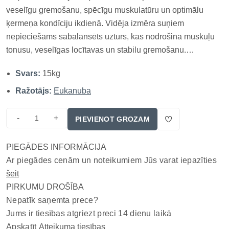
veselīgu gremošanu, spēcīgu muskulatūru un optimālu
ķermeņa kondīciju ikdienā. Vidēja izmēra suņiem
nepieciešams sabalansēts uzturs, kas nodrošina muskuļu
tonusu, veselīgas locītavas un stabilu gremošanu.
EUKANUBA DOG MEDIUM ar svaigu vistas gaļu ir
Svars:
15kg
pilnvērtīga un sabalansēta sausā barība pieaugušiem
suņiem vecumā no 1 līdz 7 gadiem, kas izstrādā...
Ražotājs:
Eukanuba
-
+
PIEVIENOT GROZAM
PIEGĀDES INFORMĀCIJA
Ar piegādes cenām un noteikumiem Jūs varat iepazīties
šeit
PIRKUMU DROŠĪBA
Nepatīk saņemta prece?
Jums ir tiesības atgriezt preci 14 dienu laikā
Apskatīt
Atteikuma tiesības