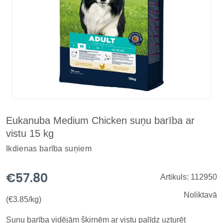
Eukanuba Medium Chicken suņu barība ar
vistu 15 kg
Ikdienas barība suņiem
€57.80
Artikuls: 112950
Noliktavā
(€3.85/kg)
Suņu barība vidējām šķirnēm ar vistu palīdz uzturēt