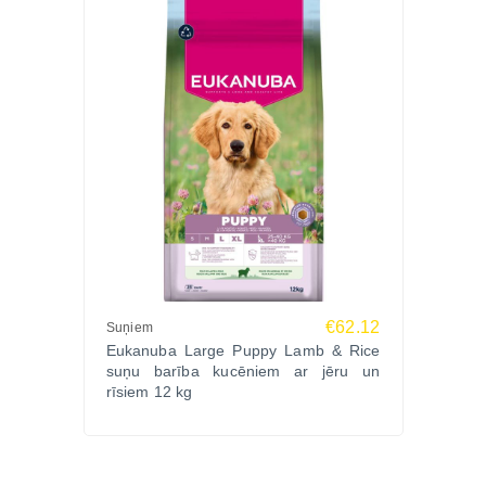
Vai tā piemērota jutīgai gremošanai?
Satur FOS un biešu mīkstumu, kas palīdz uzturēt
zarnu mikrofloru.
Vai barība palīdz zobu veselībai?
Jā, granulu forma un DentaDefense sistēma palīdz
samazināt aplikumu.
EUKANUBA DOG MEDIUM Vista 15kg pieejama
Zoopasaule.lv internetveikalā ar ātru piegādi visā
Latvijā un iespēju saņemt speciālista konsultāciju
par piemērotāko uzturu jūsu sunim.
€62.12
Suņiem
Eukanuba Large Puppy Lamb & Rice
suņu barība kucēniem ar jēru un
rīsiem 12 kg