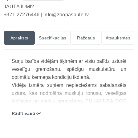
JAUTĀJUMI?
+371 27276446 |
info@zoopasaule.lv
Apraksts
Specifikācijas
Ražotājs
Atsauksmes
Suņu barība vidējām šķirnēm ar vistu palīdz uzturēt
veselīgu gremošanu, spēcīgu muskulatūru un
optimālu ķermeņa kondīciju ikdienā.
Vidēja izmēra suņiem nepieciešams sabalansēts
uzturs, kas nodrošina muskuļu tonusu, veselīgas
locītavas un stabilu gremošanu. EUKANUBA DOG
MEDIUM ar svaigu vistas gaļu ir pilnvērtīga un
Rādīt vairāk
❯
sabalansēta sausā barība pieaugušiem suņiem
vecumā no 1 līdz 7 gadiem, kas izstrādāta, balstoties
uz zinātniski pamatotu pieeju uzturam.