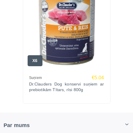
X6
€5.04
Suņiem
Dr.Clauders Dog konservi suņiem ar
prebiotikām Tītars, rīsi 800g
Par mums