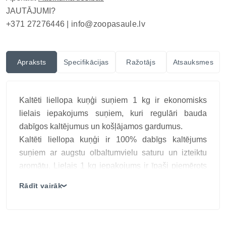
JAUTĀJUMI?
+371 27276446 |
info@zoopasaule.lv
Apraksts
Specifikācijas
Ražotājs
Atsauksmes
Kaltēti liellopa kuņģi suņiem 1 kg ir ekonomisks
lielais iepakojums suņiem, kuri regulāri bauda
dabīgos kaltējumus un košļājamos gardumus.
Kaltēti liellopa kuņģi ir 100% dabīgs kaltējums
suņiem ar augstu olbaltumvielu saturu un izteiktu
aromātu. Lielais 1 kg iepakojums ir īpaši piemērots
saimniekiem ar vairākiem suņiem vai tiem, kuri
Rādīt vairāk
❯
regulāri izmanto dabīgos gardumus apbalvošanai un
ikdienas nodarbei. Produkts satur tikai liellopa kuņģi
bez jebkādām papildu piedevām. Dabīgā struktūra