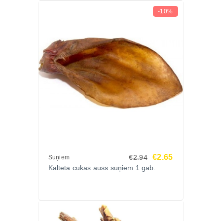
-10%
Ko saka saimnieki?
Suņu saimnieki novērtē kaltētos liellopa kuņģus par
dabīgo sastāvu, izteikto aromātu un labo ēdamību.
Daudziem suņiem tie ir vieni no iecienītākajiem
ikdienas kārumiem.
FAQ
Vai kaltēti liellopa kuņģi ir piemēroti visiem suņiem?
Jā, tie ir piemēroti lielākajai daļai pieaugušu suņu
dažādās šķirnēs.
€2.65
€2.94
Suņiem
Kaltēta cūkas auss suņiem 1 gab.
Vai produkts satur kādas piedevas?
Nē, sastāvā ir tikai liellopa kuņģis.
Vai šo kārumu var dot katru dienu?