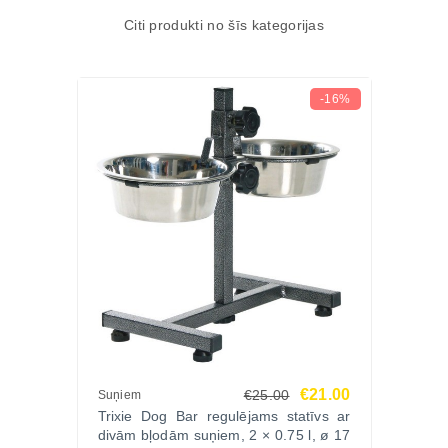
Zoopasaule.lv un palutini savu mīluli ar dabīgu,
Citi produkti no šīs kategorijas
gardu un augstvērtīgu kārumu.
-16%
€21.00
€25.00
Suņiem
Trixie Dog Bar regulējams statīvs ar
divām bļodām suņiem, 2 × 0.75 l, ø 17