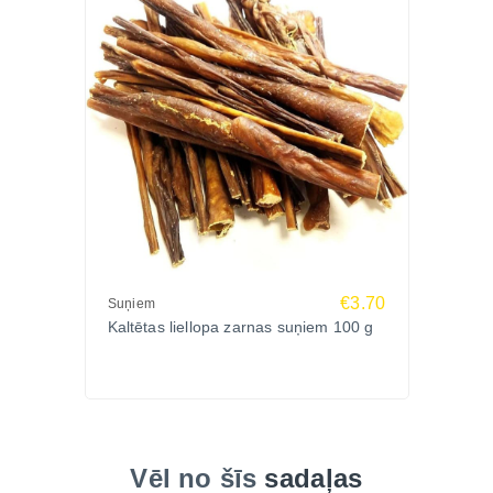
Jā, ievērojot sabalansētu uzturu un iekļaujot to
kopējā dienas barības devā.
Vai kaltēti kuņģi palīdz nodarbināt suni?
Jā, košļāšana palīdz nodrošināt papildu nodarbi un
apmierina dabiskos instinktus.
Vai produkts satur graudus?
Nē, produkts ir 100% dzīvnieku izcelsmes un
nesatur graudus.
€3.70
Suņiem
Kaltētas liellopa zarnas suņiem 100 g
Zoopasaule.lv internetveikalā pieejami dabīgie
kaltējumi suņiem, tostarp liellopa kuņģi, ausis,
plaušas, trahejas un citi dabīgi gardumi ikdienas
apbalvošanai.
Izvēlies kaltētus liellopa kuņģus suņiem
Vēl no šīs
sadaļas