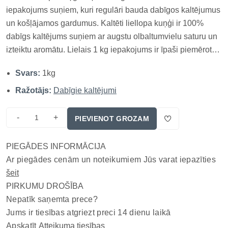
iepakojums suņiem, kuri regulāri bauda dabīgos kaltējumus
un košļājamos gardumus. Kaltēti liellopa kuņģi ir 100%
dabīgs kaltējums suņiem ar augstu olbaltumvielu saturu un
izteiktu aromātu. Lielais 1 kg iepakojums ir īpaši piemērots
saimniekiem ar vairākiem suņiem vai tiem, kuri regulāri
Svars:
1kg
izmanto dabīgos gardumus apbalvošanai un ikdienas
nodar...
Ražotājs:
Dabīgie kaltējumi
-
+
PIEVIENOT GROZAM
PIEGĀDES INFORMĀCIJA
Ar piegādes cenām un noteikumiem Jūs varat iepazīties
šeit
PIRKUMU DROŠĪBA
Nepatīk saņemta prece?
Jums ir tiesības atgriezt preci 14 dienu laikā
Apskatīt
Atteikuma tiesības