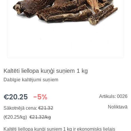
Kaltēti liellopa kuņģi suņiem 1 kg
Dabīgie kaltējumi suņiem
€20.25
-5%
Artikuls: 0026
Noliktavā
Sākotnējā cena:
€21.32
(€20.25/kg)
€21.32/kg
Kaltēti liellopa kuņģi suņiem 1 kg ir ekonomisks lielais