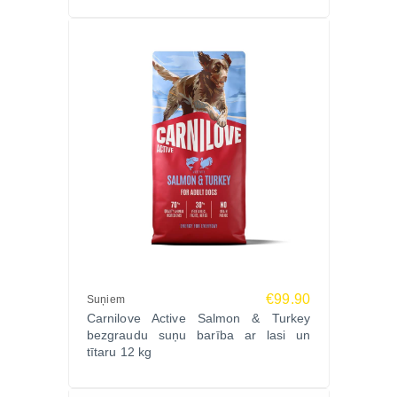
zīmols no Čehijas, kas specializējas dabīgā uzturā
ar augstu gaļas saturu un funkcionālām
sastāvdaļām.
Ko saka saimnieki?
Suņu saimnieki novērtē Carnilove Crunchy Snack
gardumus par labo sastāvu, kraukšķīgo tekstūru un
augsto garšas pievilcību arī izvēlīgākiem suņiem.
Biežāk uzdotie jautājumi (FAQ)
Vai šie gardumi ir piemēroti ikdienas lietošanai?
Jā, gardumi piemēroti ikdienas apbalvošanai un
€99.90
Suņiem
motivācijai.
Carnilove Active Salmon & Turkey
bezgraudu suņu barība ar lasi un
tītaru 12 kg
Vai gardumi satur graudaugus?
Nē, šī ir bezgraudu recepte.