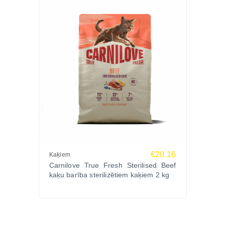
Kādas priekšrocības sniedz strausa gaļa?
Strausa gaļa ir viegli sagremojams un augstvērtīgs
olbaltumvielu avots ar labu uzturvērtību.
Vai gardumi piemēroti treniņiem?
Jā, kraukšķīgie gardumi ir piemēroti apbalvošanai
un pozitīvai motivācijai.
Zoopasaule.lv internetveikalā pieejami kvalitatīvi
gardumi suņiem ar augstu gaļas saturu,
funkcionālām sastāvdaļām un dažādām garšām
€20.16
Kaķiem
ikdienas palutināšanai.
Carnilove True Fresh Sterilised Beef
kaķu barība sterilizētiem kaķiem 2 kg
Izvēlies Carnilove Crunchy Snack Ostrich gardumus
suņiem Zoopasaule.lv un palutini savu suni ar
gardiem bezgraudu kārumiem ikdienas motivācijai