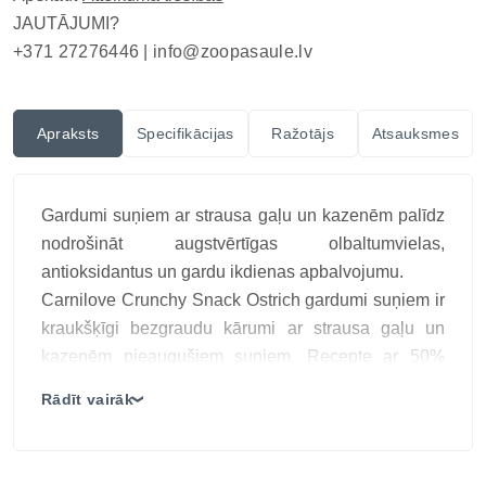
JAUTĀJUMI?
+371 27276446 |
info@zoopasaule.lv
Apraksts
Specifikācijas
Ražotājs
Atsauksmes
Gardumi suņiem ar strausa gaļu un kazenēm palīdz
nodrošināt augstvērtīgas olbaltumvielas,
antioksidantus un gardu ikdienas apbalvojumu.
Carnilove Crunchy Snack Ostrich gardumi suņiem ir
kraukšķīgi bezgraudu kārumi ar strausa gaļu un
kazenēm pieaugušiem suņiem. Recepte ar 50%
strausa izcelsmes sastāvdaļu nodrošina viegli
Rādīt vairāk
❯
sagremojamas dzīvnieku olbaltumvielas, savukārt
kazenes palīdz nodrošināt dabīgus antioksidantus
ikdienas vitalitātei un imunitātei. Kraukšķīgā tekstūra