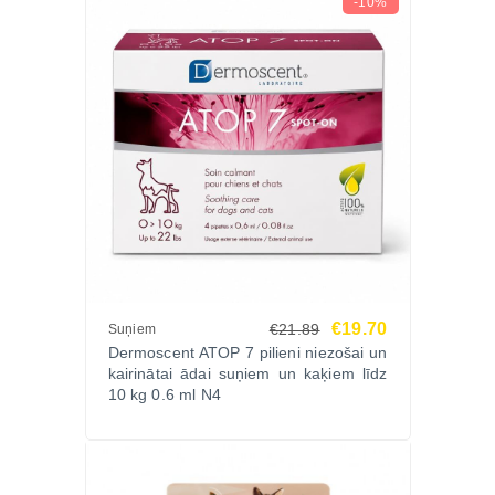
-10%
€19.70
€21.89
Suņiem
Dermoscent ATOP 7 pilieni niezošai un
kairinātai ādai suņiem un kaķiem līdz
10 kg 0.6 ml N4