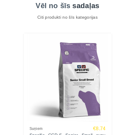
un labsajūtai.
Vēl no šīs
sadaļas
Citi produkti no šīs kategorijas
€8.74
Suņiem