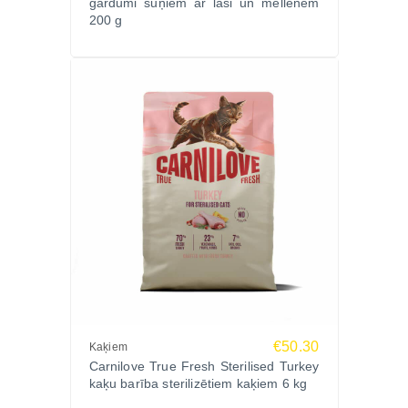
gardumi suņiem ar lasi un mellenēm
200 g
Tokoferola ekstrakti no augu eļļas, askorbilpalmitāts.
Kāpēc strausa gaļa?
Strausa gaļa ir augstvērtīgs un viegli sagremojams
olbaltumvielu avots ar labu uzturvērtību. Tā palīdz
nodrošināt organismu ar svarīgām aminoskābēm un
ir piemērota dažādotam suņu uzturam.
Kazenes un omega taukskābes
Kazenes satur dabīgos antioksidantus, kas palīdz
atbalstīt organisma aizsargspējas un ikdienas
vitalitāti. Savukārt linsēklas un linsēklu eļļa
nodrošina omega taukskābes veselīgai ādai un
skaistam apmatojumam.
€50.30
Kaķiem
Carnilove True Fresh Sterilised Turkey
Ražotājs
kaķu barība sterilizētiem kaķiem 6 kg
Carnilove ir premium klases suņu un kaķu barības