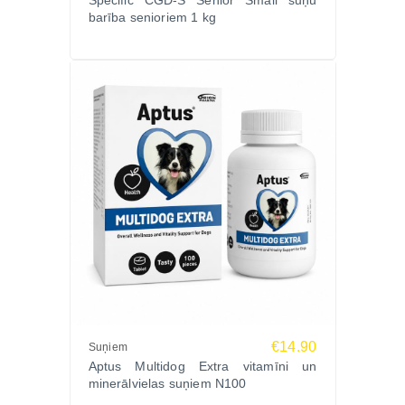
Specific CGD-S Senior Small suņu
barība senioriem 1 kg
€14.90
Suņiem
Aptus Multidog Extra vitamīni un
minerālvielas suņiem N100