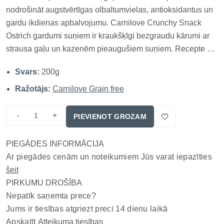
nodrošināt augstvērtīgas olbaltumvielas, antioksidantus un
gardu ikdienas apbalvojumu. Carnilove Crunchy Snack
Ostrich gardumi suņiem ir kraukšķīgi bezgraudu kārumi ar
strausa gaļu un kazenēm pieaugušiem suņiem. Recepte ar
50% strausa izcelsmes sastāvdaļu nodrošina viegli
Svars:
200g
sagremojamas dzīvnieku olbaltumvielas, savukārt kazenes
palīdz nodrošināt dabī...
Ražotājs:
Carnilove Grain free
-
+
PIEVIENOT GROZAM
PIEGĀDES INFORMĀCIJA
Ar piegādes cenām un noteikumiem Jūs varat iepazīties
šeit
PIRKUMU DROŠĪBA
Nepatīk saņemta prece?
Jums ir tiesības atgriezt preci 14 dienu laikā
Apskatīt
Atteikuma tiesības