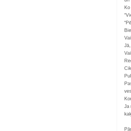
Ko 
“Vi
“Pē
Bie
Vai
Jā,
Vai
Reg
Cik
Pul
Pas
ves
Kon
Ja 
kaķ
Pār