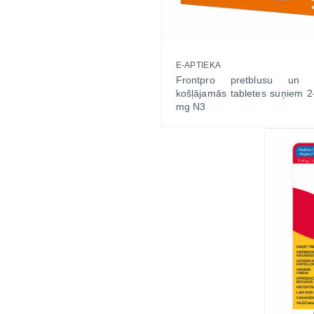
E-APTIEKA
Frontpro pretblusu un p
košļājamās tabletes suņiem 2
mg N3