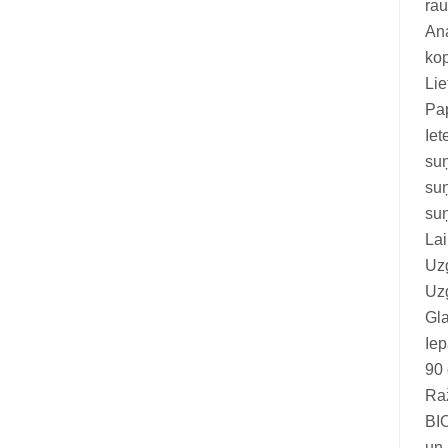
rau
Vitamīni suņiem un kaķiem
Ana
Veterinārie palīglīdzekļi suņiem un
kop
kaķiem
Lie
Pap
Zobu kopšanas līdzekļi suņiem un
Iet
kaķiem
suņ
Zivju eļļas suņiem un kaķiem
su
suņ
Lai
Uz
Uzg
Gla
Ie
90 
Ra
BIO
un 