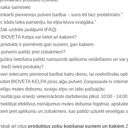
saka saimnieki
enkārši pievienoju pulveri barībai – suns ēd bez problēmām.”
c kāda laika pamanīju, ka elpa kļuva svaigāka.”
žāk uzdotie jautājumi (FAQ)
 BIOVETA Kelpa var lietot arī kaķiem?
 produkts ir piemērots gan suņiem, gan kaķiem.
 pulveris palīdz pret zobakmeni?
ulāra lietošana palīdz samazināt aplikuma veidošanos un var p
 bieži lietot produktu?
veri ieteicams pievienot barībai katru dienu, lai nodrošinātu opt
ūtiet BIOVETA KELPA jūras aļģu pulveri Zoopasaule.lv internetv
elīgu mutes dobumu, svaigu elpu un labu pašsajūtu.
sultācijas sniedz veterinārārsts darbdienās plkst. 10:00 - 14:00
meklējat efektīvus risinājumus mutes dobuma higiēnai, apskati
iem pret aplikumu un zobakmeni, kas palīdz uzturēt veselīgas
skati arī citus
produktus zobu kopšanai suņiem un kaķiem
Z