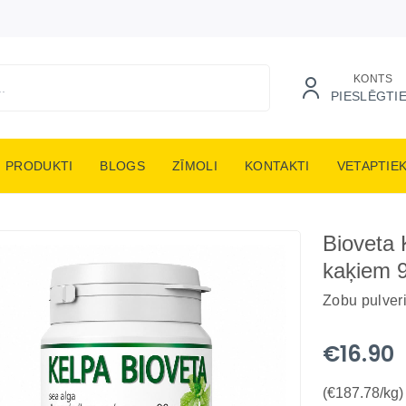
KONTS
PIESLĒGTI
PRODUKTI
BLOGS
ZĪMOLI
KONTAKTI
VETAPTIE
Bioveta 
kaķiem 
Zobu pulver
€16.90
(€187.78/kg)