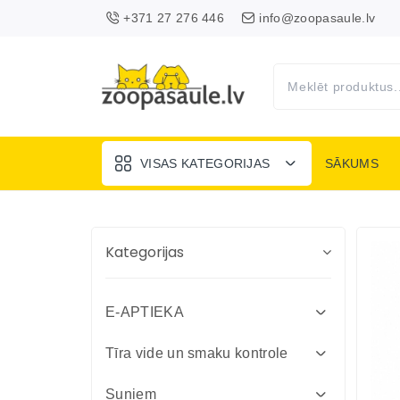
+371 27 276 446
info@zoopasaule.lv
VISAS KATEGORIJAS
SĀKUMS
Kategorijas
E-APTIEKA
Attārpošanas līdzekļi suņiem un
Tīra vide un smaku kontrole
kaķiem
Absorbenti un dezinfekcija fermām
Suņiem