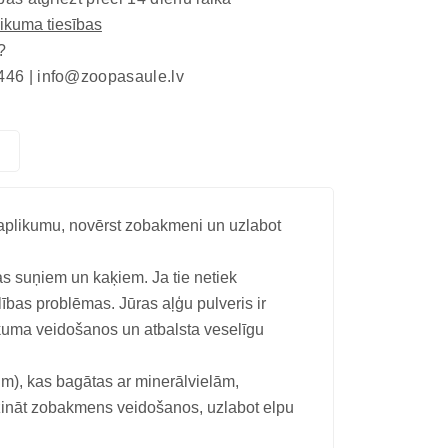
eikuma tiesības
?
446 |
info@zoopasaule.lv
aplikumu, novērst zobakmeni un uzlabot
 suņiem un kaķiem. Ja tie netiek
lības problēmas. Jūras aļģu pulveris ir
kuma veidošanos un atbalsta veselīgu
m), kas bagātas ar minerālvielām,
zināt zobakmens veidošanos, uzlabot elpu