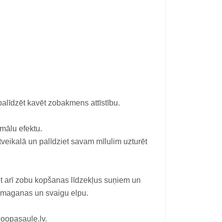
alīdzēt kavēt zobakmens attīstību.
imālu efektu.
eikalā un palīdziet savam mīlulim uzturēt
et arī zobu kopšanas līdzekļus suņiem un
 smaganas un svaigu elpu.
oopasaule.lv.