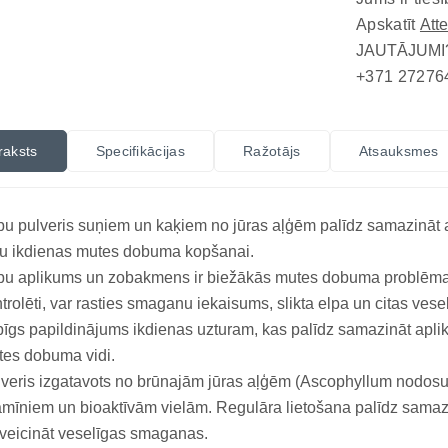
Apskatīt
Att
JAUTĀJUMI
+371 27276
raksts
Specifikācijas
Ražotājs
Atsauksmes
u pulveris suņiem un kaķiem no jūras aļģēm palīdz samazināt 
pu ikdienas mutes dobuma kopšanai.
u aplikums un zobakmens ir biežākās mutes dobuma problēmas
trolēti, var rasties smaganu iekaisums, slikta elpa un citas vese
īgs papildinājums ikdienas uzturam, kas palīdz samazināt apli
es dobuma vidi.
veris izgatavots no brūnajām jūras aļģēm (Ascophyllum nodosu
amīniem un bioaktīvām vielām. Regulāra lietošana palīdz sama
veicināt veselīgas smaganas.