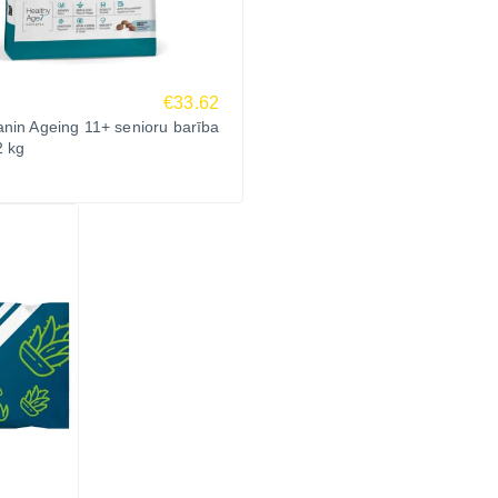
€33.62
nin Ageing 11+ senioru barība
2 kg