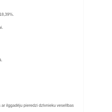
 18,39%.
i.
ā.
s ar ilggadēju pieredzi dzīvnieku veselības