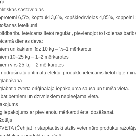
gi.
lītiskās sastāvdaļas
proteīni 6,5%, koptauki 3,6%, kopšķiedrvielas 4,85%, koppelni
tošanas ieteikumi
ildbarību ieteicams lietot regulāri, pievienojot to ikdienas barība
eicamā dienas deva:
iem un kaķiem līdz 10 kg – ½–1 mērkarote
ņiem 10–25 kg – 1–2 mērkarotes
iem virs 25 kg – 2 mērkarotes
 nodrošinātu optimālu efektu, produktu ieteicams lietot ilgtermiņ
glabāšana
labāt aizvērtā oriģinālajā iepakojumā sausā un tumšā vietā.
bāt bērniem un dzīvniekiem nepieejamā vietā.
pakojums
g iepakojums ar pievienotu mērkaroti ērtai dozēšanai.
žotājs
VETA (Čehija) ir starptautiski atzīts veterināro produktu ražotāj
profilakses produktu izstrādē.