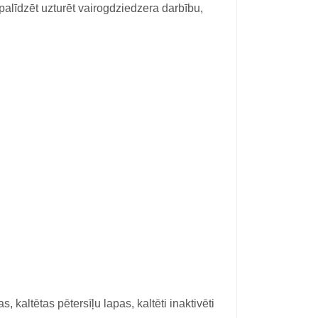
līdzēt uzturēt vairogdziedzera darbību,
altētas pētersīļu lapas, kaltēti inaktivēti