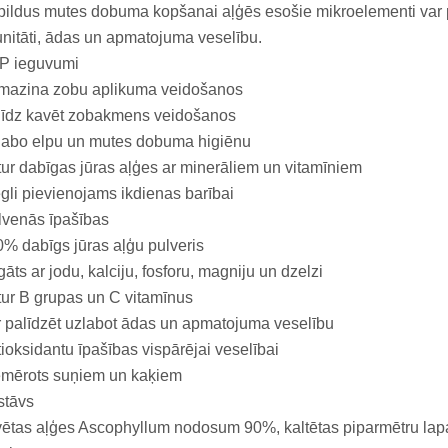
ildus mutes dobuma kopšanai aļģēs esošie mikroelementi var pa
nitāti, ādas un apmatojuma veselību.
P ieguvumi
mazina zobu aplikuma veidošanos
līdz kavēt zobakmens veidošanos
labo elpu un mutes dobuma higiēnu
ur dabīgas jūras aļģes ar minerāliem un vitamīniem
gli pievienojams ikdienas barībai
lvenās īpašības
% dabīgs jūras aļģu pulveris
āts ar jodu, kalciju, fosforu, magniju un dzelzi
ur B grupas un C vitamīnus
 palīdzēt uzlabot ādas un apmatojuma veselību
ioksidantu īpašības vispārējai veselībai
emērots suņiem un kaķiem
stāvs
ētas aļģes Ascophyllum nodosum 90%, kaltētas piparmētru lapas, k