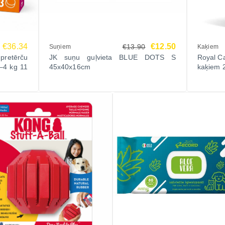
€36.34
€12.50
€13.90
Suņiem
Kaķiem
retērču
JK suņu guļvieta BLUE DOTS S
Royal Ca
–4 kg 11
45x40x16cm
kaķiem 