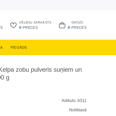
VĒLMJU SARAKSTS
GROZS
ES
0
-PRECES
0
-PRECES
KA
PIEGĀDE
Kelpa zobu pulveris suņiem un
90 g
i
Artikuls: 6311
Noliktavā