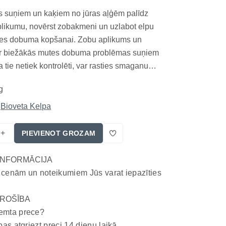
s suņiem un kaķiem no jūras aļģēm palīdz
likumu, novērst zobakmeni un uzlabot elpu
tes dobuma kopšanai. Zobu aplikums un
r biežākās mutes dobuma problēmas suņiem
 tie netiek kontrolēti, var rasties smaganu
ikta elpa un citas veselības problēmas. Jūras
g
s ir dabīgs papildinājums ikdienas uzturam, kas
nāt...
Bioveta Kelpa
+
PIEVIENOT GROZAM
INFORMĀCIJA
 cenām un noteikumiem Jūs varat iepazīties
ROŠĪBA
emta prece?
bas atgriezt preci 14 dienu laikā