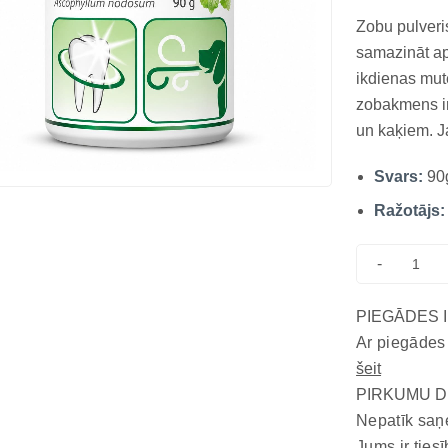
Zobu pulveri
samazināt ap
ikdienas mu
zobakmens i
un kaķiem. Ja
iekaisums, sl
Svars:
90
aļģu pulveri
palīdz samazi
Ražotājs:
-
PIEGĀDES 
Ar piegādes
šeit
PIRKUMU D
Nepatīk saņ
Jums ir tiesī