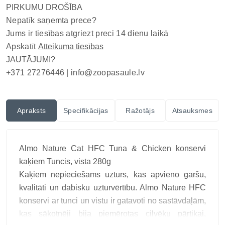
PIRKUMU DROŠĪBA
Nepatīk saņemta prece?
Jums ir tiesības atgriezt preci 14 dienu laikā
Apskatīt
Atteikuma tiesības
JAUTĀJUMI?
+371 27276446 |
info@zoopasaule.lv
Apraksts
Specifikācijas
Ražotājs
Atsauksmes
Almo Nature Cat HFC Tuna & Chicken konservi
kaķiem Tuncis, vista 280g
Kaķiem nepieciešams uzturs, kas apvieno garšu,
kvalitāti un dabisku uzturvērtību. Almo Nature HFC
konservi ar tunci un vistu ir gatavoti no sastāvdaļām,
kas sākotnēji bija piemērotas cilvēku pārtikai,