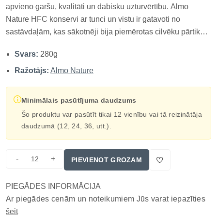
apvieno garšu, kvalitāti un dabisku uzturvērtību. Almo
Nature HFC konservi ar tunci un vistu ir gatavoti no
sastāvdaļām, kas sākotnēji bija piemērotas cilvēku pārtikai,
nodrošinot uzticamu olbaltumvielu avotu un maksimālu
Svars:
280g
dabiskumu. Vārīti savā buljonā, tie palīdz uzturēt optimālu
hidratāciju un s...
Ražotājs:
Almo Nature
Minimālais pasūtījuma daudzums
Šo produktu var pasūtīt tikai 12 vienību vai tā reizinātāja
daudzumā (12, 24, 36, utt.).
-
+
PIEVIENOT GROZAM
PIEGĀDES INFORMĀCIJA
Ar piegādes cenām un noteikumiem Jūs varat iepazīties
šeit