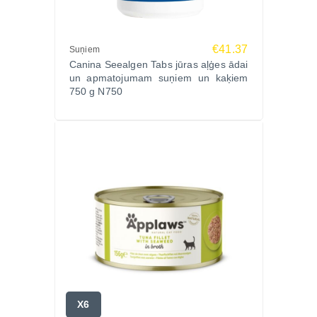
€41.37
Suņiem
Canina Seealgen Tabs jūras aļģes ādai
un apmatojumam suņiem un kaķiem
750 g N750
X6