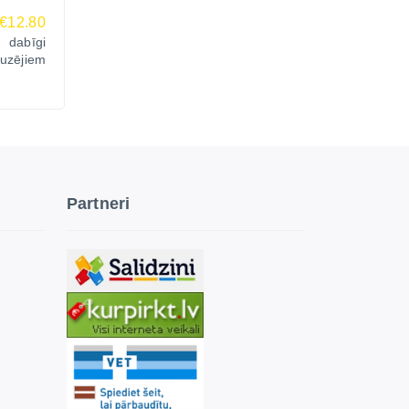
€12.80
abīgi
uzējiem
Partneri