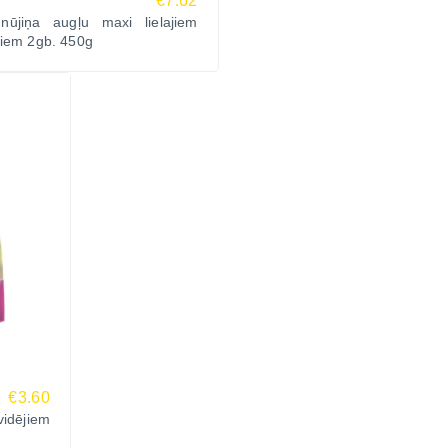
€7.62
 nūjiņa augļu maxi lielajiem
ļiem 2gb. 450g
€3.60
idējiem