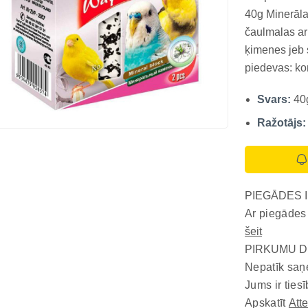
40g Minerāla
čaulmalas ar
ķimenes jeb 
piedevas: kon
36,8%, kalcij
Svars:
40
(min) 0,01%, 
Ražotājs:
PIEGĀDES 
Ar piegādes
šeit
PIRKUMU D
Nepatīk saņ
Jums ir tiesī
Apskatīt
Att