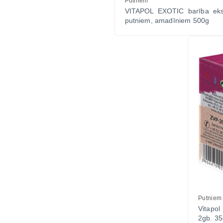
Putniem
Vitamīni suņiem un kaķiem
VITAPOL EXOTIC barība eks
putniem, amadīniem 500g
Veterinārie palīglīdzekļi suņiem un
kaķiem
Zobu kopšanas līdzekļi suņiem un
kaķiem
Zivju eļļas suņiem un kaķiem
Putniem
Vitapol
2gb. 3