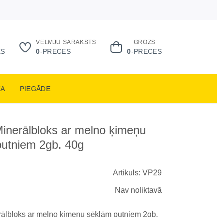
VĒLMJU SARAKSTS
GROZS
ES
0
-PRECES
0
-PRECES
KA
PIEGĀDE
Minerālbloks ar melno ķimeņu
putniem 2gb. 40g
Artikuls: VP29
Nav noliktavā
rālbloks ar melno ķimeņu sēklām putniem 2gb.