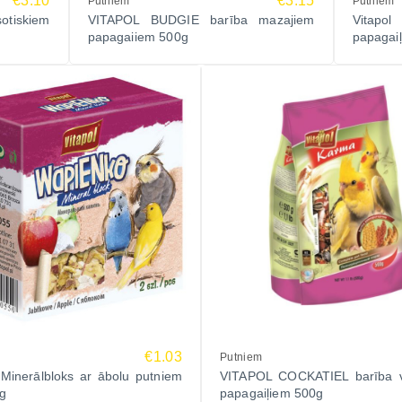
€3.10
€3.15
Putniem
Putniem
otiskiem
VITAPOL BUDGIE barība mazajiem
Vitapol
papagaiiem 500g
papagai
€1.03
Putniem
 Minerālbloks ar ābolu putniem
VITAPOL COCKATIEL barība v
5g
papagaiļiem 500g