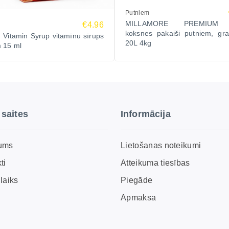
Putniem
MILLAMORE PREMIUM d
€4.96
koksnes pakaiši putniem, gra
 Vitamin Syrup vitamīnu sīrups
20L 4kg
 15 ml
 saites
Informācija
ums
Lietošanas noteikumi
ti
Atteikuma tiesības
laiks
Piegāde
Apmaksa