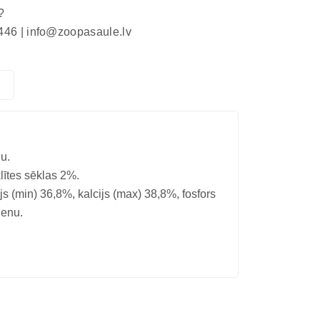
?
446 |
info@zoopasaule.lv
u.
lītes sēklas 2%.
s (min) 36,8%, kalcijs (max) 38,8%, fosfors
ienu.