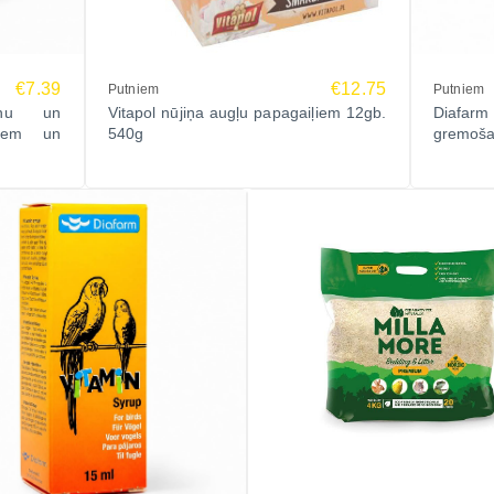
€7.39
€12.75
Putniem
Putniem
īnu un
Vitapol nūjiņa augļu papagaiļiem 12gb.
Diafarm
tniem un
540g
gremoša