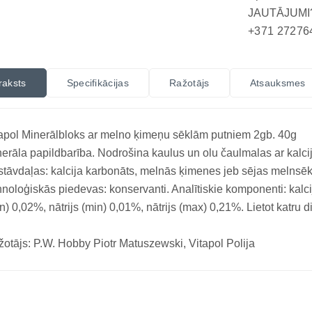
JAUTĀJUMI
+371 27276
raksts
Specifikācijas
Ražotājs
Atsauksmes
apol Minerālbloks ar melno ķimeņu sēklām putniem 2gb. 40g
erāla papildbarība. Nodrošina kaulus un olu čaulmalas ar kalcij
tāvdaļas: kalcija karbonāts, melnās ķimenes jeb sējas melnsēk
noloģiskās piedevas: konservanti. Analītiskie komponenti: kalcij
n) 0,02%, nātrijs (min) 0,01%, nātrijs (max) 0,21%. Lietot katru d
otājs: P.W. Hobby Piotr Matuszewski, Vitapol Polija