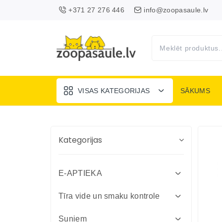
+371 27 276 446
info@zoopasaule.lv
VISAS KATEGORIJAS
SĀKUMS
Kategorijas
E-APTIEKA
Attārpošanas līdzekļi suņiem un
Tīra vide un smaku kontrole
kaķiem
Absorbenti un dezinfekcija fermām
Suņiem