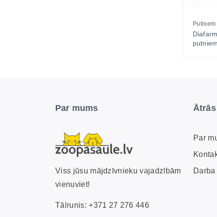
Putniem
Diafarm
putniem
Par mums
Ātrās
Par m
Kontak
Darba 
Viss jūsu mājdzīvnieku vajadzībām
vienuviet!
Tālrunis:
+371 27 276 446