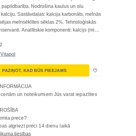
 papildbarība. Nodrošina kaulus un olu
 kalciju. Sastāvdaļas: kalcija karbonāts, melnās
sējas melnsēklītes sēklas 2%. Tehnoloģiskās
servanti. Analītiskie komponenti: kalcijs (min)
s (max) 38,8%, fosfors (min) 0,02%, nātrijs
g
nātrijs (max) 0,21%. Lietot katru dienu. R...
Vitapol
PAZIŅOT, KAD BŪS PIEEJAMS
INFORMĀCIJA
 cenām un noteikumiem Jūs varat iepazīties
ROŠĪBA
emta prece?
bas atgriezt preci 14 dienu laikā
eikuma tiesības