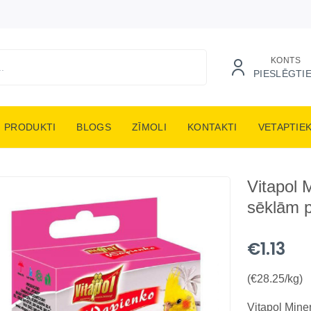
KONTS
PIESLĒGTI
PRODUKTI
BLOGS
ZĪMOLI
KONTAKTI
VETAPTIE
Vitapol 
sēklām 
€1.13
(€28.25/kg)
Vitapol Mine