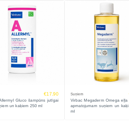
€17.90
Suņiem
Allermyl Gluco šampūns jutīgai
Virbac Megaderm Omega eļļa 
ņiem un kaķiem 250 ml
apmatojumam suņiem un kaķ
ml