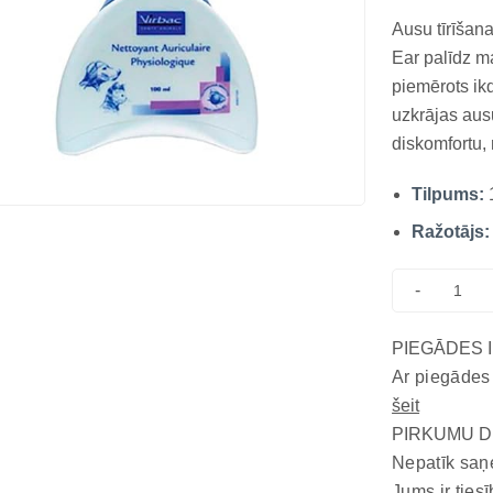
Ausu tīrīšan
Ear palīdz ma
piemērots ik
uzkrājas ausu
diskomfortu,
VIRBAC PHYS
Tilpums:
profesionāls 
attīrīt ausu...
Ražotājs:
-
PIEGĀDES 
Ar piegādes
šeit
PIRKUMU D
Nepatīk saņ
Jums ir tiesī