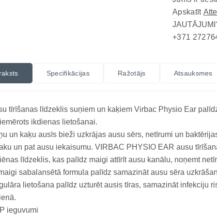
Apskatīt
Att
JAUTĀJUMI
+371 27276
raksts
Specifikācijas
Ražotājs
Atsauksmes
u tīrīšanas līdzeklis suņiem un kaķiem Virbac Physio Ear palīdz 
piemērots ikdienas lietošanai.
u un kaķu ausīs bieži uzkrājas ausu sērs, netīrumi un baktērija
ku un pat ausu iekaisumu. VIRBAC PHYSIO EAR ausu tīrīšanas 
iēnas līdzeklis, kas palīdz maigi attīrīt ausu kanālu, noņemt ne
maigi sabalansētā formula palīdz samazināt ausu sēra uzkrāšano
ulāra lietošana palīdz uzturēt ausis tīras, samazināt infekciju
ienā.
P ieguvumi