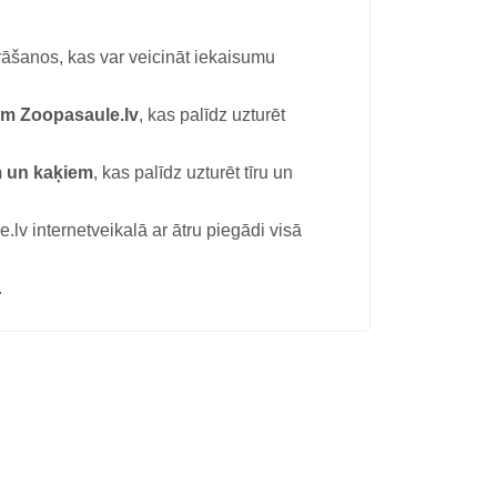
rāšanos, kas var veicināt iekaisumu
em Zoopasaule.lv
, kas palīdz uzturēt
m un kaķiem
, kas palīdz uzturēt tīru un
 internetveikalā ar ātru piegādi visā
.