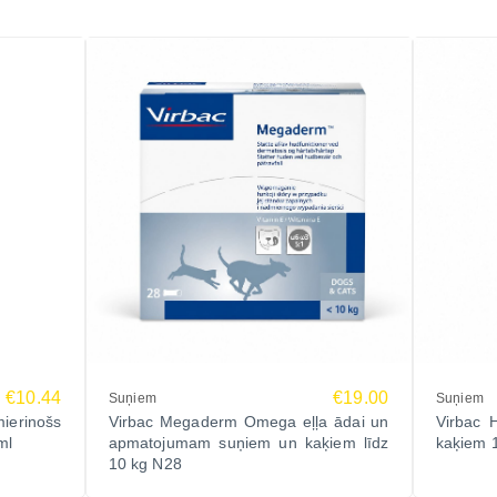
€10.44
€19.00
Suņiem
Suņiem
ierinošs
Virbac Megaderm Omega eļļa ādai un
Virbac 
ml
apmatojumam suņiem un kaķiem līdz
kaķiem 
10 kg N28