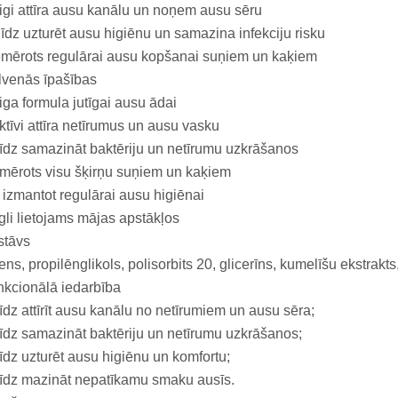
gi attīra ausu kanālu un noņem ausu sēru
īdz uzturēt ausu higiēnu un samazina infekciju risku
mērots regulārai ausu kopšanai suņiem un kaķiem
lvenās īpašības
ga formula jutīgai ausu ādai
ktīvi attīra netīrumus un ausu vasku
īdz samazināt baktēriju un netīrumu uzkrāšanos
mērots visu šķirņu suņiem un kaķiem
 izmantot regulārai ausu higiēnai
gli lietojams mājas apstākļos
stāvs
ns, propilēnglikols, polisorbits 20, glicerīns, kumelīšu ekstrakts,
kcionālā iedarbība
īdz attīrīt ausu kanālu no netīrumiem un ausu sēra;
īdz samazināt baktēriju un netīrumu uzkrāšanos;
īdz uzturēt ausu higiēnu un komfortu;
īdz mazināt nepatīkamu smaku ausīs.