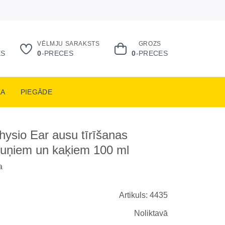
VĒLMJU SARAKSTS
GROZS
ES
0
-PRECES
0
-PRECES
KA
PIEGĀDE
hysio Ear ausu tīrīšanas
suņiem un kaķiem 100 ml
a
Artikuls: 4435
Noliktavā