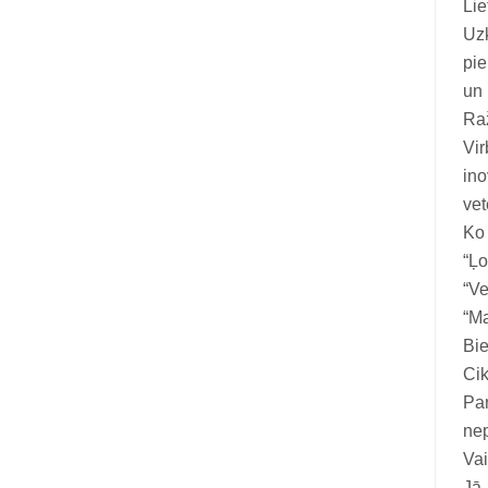
Li
Vitamīni suņiem un kaķiem
Uzk
Veterinārie palīglīdzekļi suņiem un
pie
kaķiem
un 
Ra
Zobu kopšanas līdzekļi suņiem un
Vir
kaķiem
ino
Zivju eļļas suņiem un kaķiem
vet
Ko
“Ļo
“Ve
“Ma
Bie
Cik
Par
ne
Vai
Jā