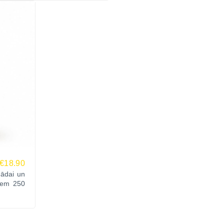
€18.90
ādai un
iem 250