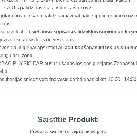
 līdzeklis palīdz novērst ausu iekaisumus?
ulāra ausu tīrīšana palīdz samazināt baktēriju un netīrumu uzk
anos.
šu izvēli atradīsiet
ausu kopšanas līdzekļus suņiem un kaķi
dzīvnieku ausis tīras un veselīgas.
nvērtīgai higiēnai apskatiet arī
acu kopšanas līdzekļus suņie
elīgu acu zonu.
BAC PHYSIO EAR ausu tīrīšanas losjons pieejams Zoopasaule.lv
vijā.
sultācijas sniedz veterinārārsts darbdienās plkst. 10:00 - 14:00
Saistītie
Produkti
Produkti, kas lieliski papildina šo preci