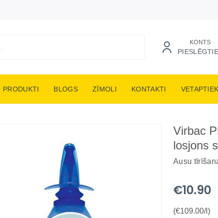
KONTS
PIESLĒGTI
PRODUKTI
BLOGS
ZĪMOLI
KONTAKTI
VETAPTIE
Virbac P
losjons 
Ausu tīrīšan
€10.90
(€109.00/l)