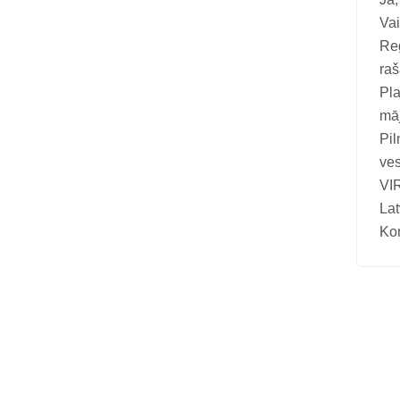
Vai
Reg
raš
Pla
māj
Pil
ves
VIR
Lat
Kon