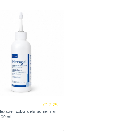
€12.25
Hexagel zobu gēls suņiem un
100 ml