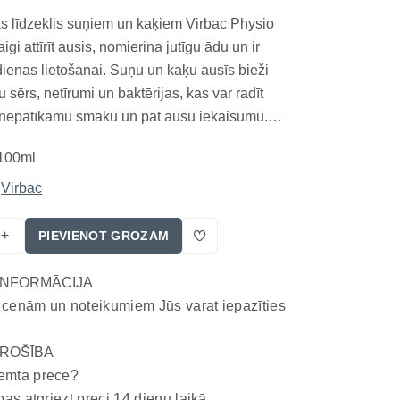
as līdzeklis suņiem un kaķiem Virbac Physio
igi attīrīt ausis, nomierina jutīgu ādu un ir
dienas lietošanai. Suņu un kaķu ausīs bieži
 sērs, netīrumi un baktērijas, kas var radīt
 nepatīkamu smaku un pat ausu iekaisumu.
IO EAR ausu tīrīšanas losjons ir
100ml
veterinārās higiēnas līdzeklis, kas palīdz maigi
Virbac
+
PIEVIENOT GROZAM
INFORMĀCIJA
 cenām un noteikumiem Jūs varat iepazīties
ROŠĪBA
emta prece?
bas atgriezt preci 14 dienu laikā