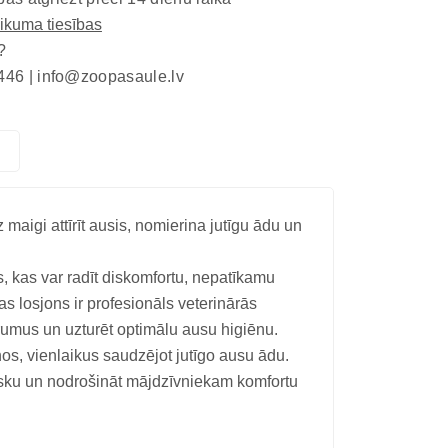
eikuma tiesības
?
446 |
info@zoopasaule.lv
maigi attīrīt ausis, nomierina jutīgu ādu un
s, kas var radīt diskomfortu, nepatīkamu
losjons ir profesionāls veterinārās
tīrumus un uzturēt optimālu ausu higiēnu.
s, vienlaikus saudzējot jutīgo ausu ādu.
 risku un nodrošināt mājdzīvniekam komfortu