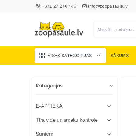
+371 27 276 446
info@zoopasaule.lv
VISAS KATEGORIJAS
SĀKUMS
Kategorijas
E-APTIEKA
Attārpošanas līdzekļi suņiem un
Tīra vide un smaku kontrole
kaķiem
Absorbenti un dezinfekcija fermām
Suņiem