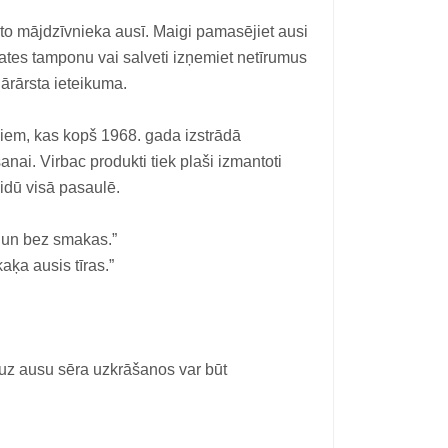
 to mājdzīvnieka ausī. Maigi pamasējiet ausi
vates tamponu vai salveti izņemiet netīrumus
nārārsta ieteikuma.
jiem, kas kopš 1968. gada izstrādā
nai. Virbac produkti tiek plaši izmantoti
vidū visā pasaulē.
as un bez smakas.”
kaķa ausis tīras.”
 uz ausu sēra uzkrāšanos var būt