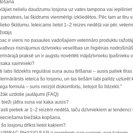
etošana
lājiet nelielu daudzumu losjona uz vates tampona vai iepiliniet
 pamatnes, lai šķidrums vienmērīgi izkliedētos. Pēc tam ar tīru 
lieko šķīdumu. Ieteicams lietot 1–2 reizes nedēļā vai pēc veteri
žotājs
bac ir viens no pasaules vadošajiem veterināro produktu ražotā
vatīvus risinājumus dzīvnieku veselības un higiēnas nodrošināša
erinārajā praksē un ir augstu novērtēti mājdzīvnieku īpašnieku 
 saka saimnieki?
ti labs līdzeklis regulārai suņa ausu tīrīšanai – ausis paliek tīr
terinārārsts ieteica šo losjonu, un tas tiešām labi palīdz uzturēt 
iga formula – suns neizjūt diskomfortu, lietojot šo līdzekli.”
žāk uzdotie jautājumi (FAQ)
 bieži jātīra suņa vai kaķa ausis?
asti pietiek ar 1–2 reizēm nedēļā, taču dzīvniekiem ar tendenci
pieciešama biežāka kopšana.
 šo losjonu drīkst lietot kaķiem?
, VIRBAC PHYSIO EAR ir piemērots gan suņiem, gan kaķiem.