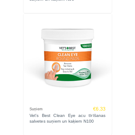
€6.33
Suņiem
Vet's Best Clean Eye acu tīrīšanas
salvetes suņiem un kaķiem N100