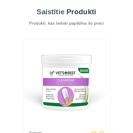
Samazina blusu invāzijas risku mājoklī
Saistītie
Produkti
Sastāvs:
Citriodiols (aktīvs) 0,56%, piparmētru ekstrakts,
Produkti, kas lieliski papildina šo preci
krustnagliņu lapu ekstrakts, eikalipta ekstrakts,
citronzāles ekstrakts, <5% ne-jonu virsmaktīvās
vielas, attīrīts ūdens
Analītiskās sastāvdaļas:
Nav piemērojamas
Lietošanas instrukcija:
Pirms lietošanas sakratīt. Lietot tikai suņiem, kas
vecāki par 12 nedēļām.
Blusām: izsmidzināt 3 pumpīšu devas uz kakla un
astes pamatnes, ieķemmēt apmatojumā.
Ērcēm: izsmidzināt tieši uz ērces un atstāt.
Izvairīties no saskares ar acīm un nāsīm. Pēc
lietošanas nomazgāt rokas.
Ražotājs:
€6.33