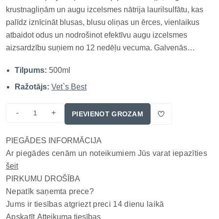
krustnagliņām un augu izcelsmes nātrija laurilsulfātu, kas
palīdz iznīcināt blusas, blusu oliņas un ērces, vienlaikus
atbaidot odus un nodrošinot efektīvu augu izcelsmes
aizsardzību suņiem no 12 nedēļu vecuma. Galvenās
īpašības: Dabīgs sastāvs ar augu ekstraktiem Efektīvi
Tilpums:
500ml
atbaida blusas, ērces un citu parazītus pH līdzsvarota
formula piemē...
Ražotājs:
Vet`s Best
-
+
PIEVIENOT GROZAM
PIEGĀDES INFORMĀCIJA
Ar piegādes cenām un noteikumiem Jūs varat iepazīties
šeit
PIRKUMU DROŠĪBA
Nepatīk saņemta prece?
Jums ir tiesības atgriezt preci 14 dienu laikā
Apskatīt
Atteikuma tiesības