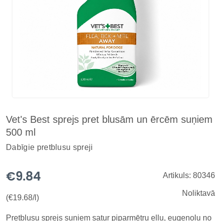
Vet's Best sprejs pret blusām un ērcēm suņiem
500 ml
Dabīgie pretblusu spreji
€9.84
Artikuls: 80346
Noliktavā
(€19.68/l)
Pretblusu sprejs suņiem satur piparmētru eļļu, eugenolu no