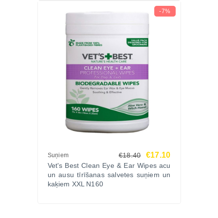
-7%
€17.10
€18.40
Suņiem
Vet's Best Clean Eye & Ear Wipes acu
un ausu tīrīšanas salvetes suņiem un
kaķiem XXL N160