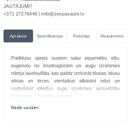
JAUTĀJUMI?
+371 27276446 |
info@zoopasaule.lv
Apraksts
Specifikācijas
Ražotājs
Atsauksmes
Pretblusu sprejs suņiem satur piparmētru eļļu,
eugenolu no krustnagliņām un augu izcelsmes
nātrija laurilsulfātu, kas palīdz iznīcināt blusas, blusu
oliņas un ērces, vienlaikus atbaidot odus un
nodrošinot efektīvu augu izcelsmes aizsardzību
suņiem no 12 nedēļu vecuma.
Galvenās īpašības:
Rādīt vairāk
❯
Dabīgs sastāvs ar augu ekstraktiem
Efektīvi atbaida blusas, ērces un citu parazītus
pH līdzsvarota formula piemērota ikdienas lietošanai