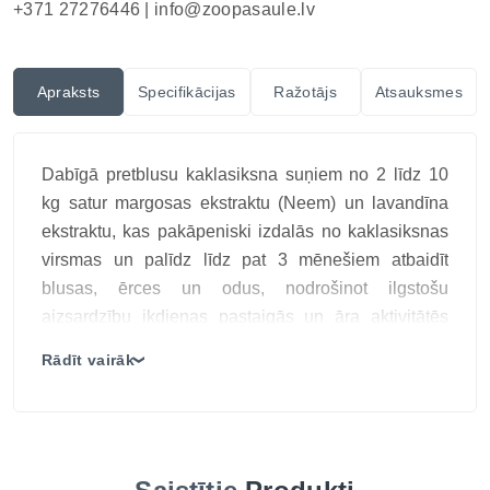
+371 27276446 |
info@zoopasaule.lv
Apraksts
Specifikācijas
Ražotājs
Atsauksmes
Dabīgā pretblusu kaklasiksna suņiem no 2 līdz 10
kg satur margosas ekstraktu (Neem) un lavandīna
ekstraktu, kas pakāpeniski izdalās no kaklasiksnas
virsmas un palīdz līdz pat 3 mēnešiem atbaidīt
blusas, ērces un odus, nodrošinot ilgstošu
aizsardzību ikdienas pastaigās un āra aktivitātēs
bez tradicionālu ķīmisku insekticīdu izmantošanas.
Rādīt vairāk
❯
Piemērota maziem suņiem un kucēniem,
kaklasiksna ir viegli uzliekama, regulējama un
aprīkota ar drošības mehānismu pret nožņaugšanos.
Galvenās īpašības:
Aizsardzība pret blusām, ērcēm un odiem līdz 3