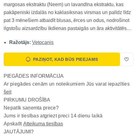
margosas ekstraktu (Neem) un lavandīna ekstraktu, kas
pakāpeniski izdalās no kaklasiksnas virsmas un palīdz līdz
pat 3 mēnešiem atbaidīt blusas, ērces un odus, nodrošinot
ilgstošu aizsardzību ikdienas pastaigās un āra aktivitātēs
bez tradicionālu ķīmisku insekticīdu izmantošanas.
Ražotājs:
Vetocanis
Piemērota maziem suņiem un kucēniem, kaklasiksna ir
viegli uz...
PAZIŅOT, KAD BŪS PIEEJAMS
PIEGĀDES INFORMĀCIJA
Ar piegādes cenām un noteikumiem Jūs varat iepazīties
šeit
PIRKUMU DROŠĪBA
Nepatīk saņemta prece?
Jums ir tiesības atgriezt preci 14 dienu laikā
Apskatīt
Atteikuma tiesības
JAUTĀJUMI?