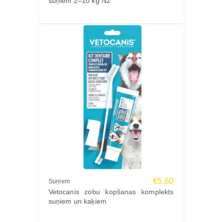
suņiem 2–10 kg N2
Biocīdu klasifikācija: TP19 – kukaiņu atbaidīšanas
līdzeklis
Papildu informācija:
Kaklasiksna paredzēta profilaktiskai lietošanai –
nēsājama nepārtraukti un jāatjauno ik pēc 3
mēnešiem. Pateicoties aktīvo vielu pakāpeniskai
izdalīšanai, tā nodrošina ilgstošu aizsardzību bez
nepieciešamības lietot papildus produktus ikdienā.
Ražotājs:
VETOCANIS, Francija – pārbaudīta kvalitāte un
efektivitāte, izstrādāts sadarbībā ar veterinārārstiem.
Pasūtiet VETOCANIS pretblusu kaklasiksnu
maziem suņiem Zoopasaule.lv un nodrošiniet
savam sunim aizsardzību pret parazītiem ar ātru
€5.60
Suņiem
piegādi visā Latvijā!
Vetocanis zobu kopšanas komplekts
suņiem un kaķiem