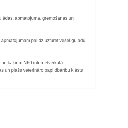
lstu ādas, apmatojuma, gremošanas un
 apmatojumam palīdz uzturēt veselīgu ādu,
un kaķiem N60 internetveikalā
as un plašs veterināro papildbarību klāsts