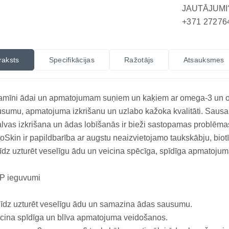
JAUTĀJUMI
+371 27276
raksts
Specifikācijas
Ražotājs
Atsauksmes
tamīni ādai un apmatojumam suņiem un kaķiem ar omega-3 un 
sumu, apmatojuma izkrišanu un uzlabo kažoka kvalitāti. Sausa
lvas izkrišana un ādas lobīšanās ir bieži sastopamas problēm
oSkin ir papildbarība ar augstu neaizvietojamo taukskābju, biot
īdz uzturēt veselīgu ādu un veicina spēcīga, spīdīga apmatoju
P ieguvumi
īdz uzturēt veselīgu ādu un samazina ādas sausumu.
cina spīdīga un blīva apmatojuma veidošanos.