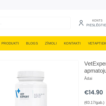
KONTS
PIESLĒGTI
PRODUKTI
BLOGS
ZĪMOLI
KONTAKTI
VETAPTIE
VetExper
apmatoj
Ādai
€14.90
(€0.17/gab.)