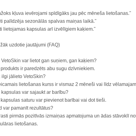
žoks kļuva ievērojami spīdīgāks jau pēc mēneša lietošanas."
ti palīdzēja sezonālās spalvas maiņas laikā."
ti lietojamas kapsulas arī izvēlīgiem kaķiem."
žāk uzdotie jautājumi (FAQ)
 VetoSkin var lietot gan suņiem, gan kaķiem?
 produkts ir paredzēts abu sugu dzīvniekiem.
 ilgi jālieto VetoSkin?
eicamais lietošanas kurss ir vismaz 2 mēneši vai līdz vēlamajam
 kapsulas var sajaukt ar barību?
 kapsulas saturu var pievienot barībai vai dot tieši.
 var pamanīt rezultātus?
asti pirmās pozitīvās izmaiņas apmatojuma un ādas stāvoklī 
ulāras lietošanas.