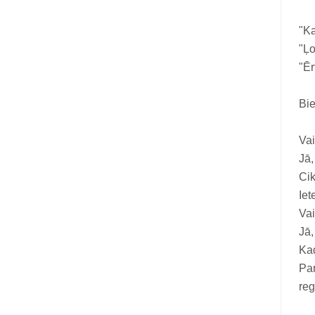
"Ka
"Ļo
"Ēr
Bie
Vai
Jā,
Cik
Iet
Vai
Jā,
Kad
Par
reg