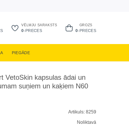
VĒLMJU SARAKSTS
GROZS
ES
0
-PRECES
0
-PRECES
KA
PIEGĀDE
t VetoSkin kapsulas ādai un
umam suņiem un kaķiem N60
Artikuls: 8259
Noliktavā