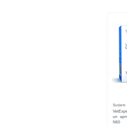
Suņiem
VetExpe
un apm
N60