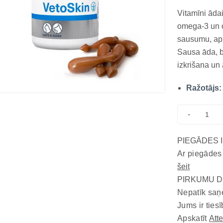
Vitamīni ād
omega-3 un 
sausumu, apm
Sausa āda, b
izkrišana un
gan suņiem, 
Ražotājs:
ar augstu ne
grupas vitamī
-
PIEGĀDES 
Ar piegādes
šeit
PIRKUMU D
Nepatīk saņ
Jums ir tiesī
Apskatīt
Att