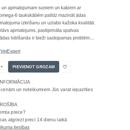
ai un apmatojumam suņiem un kaķiem ar
omega-6 taukskābēm palīdz mazināt ādas
atojuma izkrišanu un uzlabo kažoka kvalitāti.
lāvs apmatojums, pastiprināta spalvas
 ādas lobīšanās ir bieži sastopamas problēmas
gan kaķiem. VetExpert VetoSkin ir papildbarība
VetExpert
aizvietojamo taukskābju, biotīna, cinka un B
nu sat...
+
PIEVIENOT GROZAM
INFORMĀCIJA
 cenām un noteikumiem Jūs varat iepazīties
ROŠĪBA
emta prece?
bas atgriezt preci 14 dienu laikā
eikuma tiesības