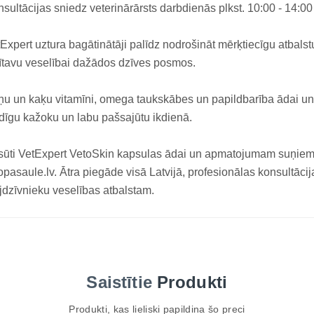
sultācijas sniedz veterinārārsts darbdienās plkst. 10:00 - 14:00
Expert uztura bagātinātāji palīdz nodrošināt mērķtiecīgu atba
ītavu veselībai dažādos dzīves posmos.
u un kaķu vitamīni, omega taukskābes un papildbarība ādai un
dīgu kažoku un labu pašsajūtu ikdienā.
ūti VetExpert VetoSkin kapsulas ādai un apmatojumam suņiem 
pasaule.lv. Ātra piegāde visā Latvijā, profesionālas konsultācij
dzīvnieku veselības atbalstam.
Saistītie
Produkti
Produkti, kas lieliski papildina šo preci