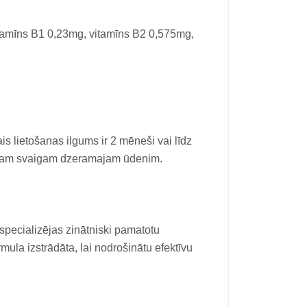
itamīns B1 0,23mg, vitamīns B2 0,575mg,
is lietošanas ilgums ir 2 mēneši vai līdz
amam svaigam dzeramajam ūdenim.
 specializējas zinātniski pamatotu
ula izstrādāta, lai nodrošinātu efektīvu