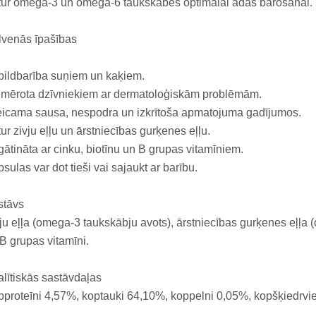
ur omega-3 un omega-6 taukskābes optimālai ādas barošanai.
lvenās īpašības
ildbarība suņiem un kaķiem.
emērota dzīvniekiem ar dermatoloģiskām problēmām.
eicama sausa, nespodra un izkrītoša apmatojuma gadījumos.
ur zivju eļļu un ārstniecības gurķenes eļļu.
ātināta ar cinku, biotīnu un B grupas vitamīniem.
sulas var dot tieši vai sajaukt ar barību.
stāvs
ju eļļa (omega-3 taukskābju avots), ārstniecības gurķenes eļļa (
B grupas vitamīni.
lītiskās sastāvdaļas
proteīni 4,57%, koptauki 64,10%, koppelni 0,05%, kopšķiedrvi