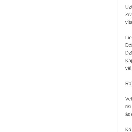
Vitamīni suņiem un kaķiem
Uzt
Veterinārie palīglīdzekļi suņiem un
Ziv
kaķiem
vit
Zobu kopšanas līdzekļi suņiem un
Li
kaķiem
Dzī
Zivju eļļas suņiem un kaķiem
Dzī
Kap
vē
Ra
Vet
ris
āda
Ko