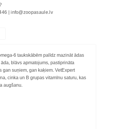
?
446 |
info@zoopasaule.lv
omega-6 taukskābēm palīdz mazināt ādas
 āda, blāvs apmatojums, pastiprināta
as gan suņiem, gan kaķiem. VetExpert
īna, cinka un B grupas vitamīnu saturu, kas
ma augšanu.