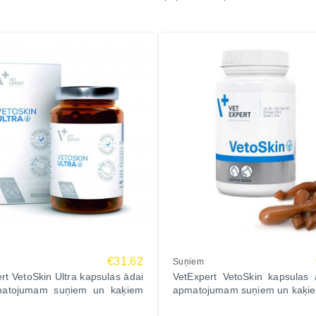
€31.62
Suņiem
rt VetoSkin Ultra kapsulas ādai
VetExpert VetoSkin kapsulas 
atojumam suņiem un kaķiem
apmatojumam suņiem un kaķi