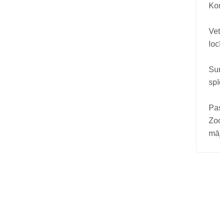
Kon
Vet
loc
Suņ
spī
Pas
Zoo
māj