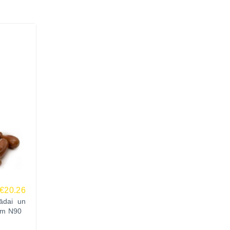
€20.26
ādai un
em N90