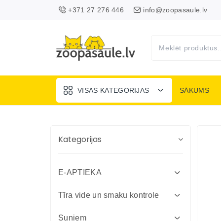
+371 27 276 446
info@zoopasaule.lv
VISAS KATEGORIJAS
SĀKUMS
Kategorijas
E-APTIEKA
Attārpošanas līdzekļi suņiem un
Tīra vide un smaku kontrole
kaķiem
Absorbenti un dezinfekcija fermām
Suņiem