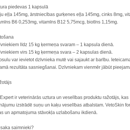
ura piedevas 1 kapsulā
ju eļļa 145mg, ārstniecības gurķenes eļļa 145mg, cinks 8mg, v
amīns B6 0,253mg, vitamīns B12 5,75mcg, biotīns 1,15mg.
etošana
vniekiem līdz 15 kg ķermeņa svaram – 1 kapsula dienā.
vniekiem virs 15 kg ķermeņa svara – 2 kapsulas dienā.
sulu var ievietot dzīvnieka mutē vai sajaukt ar barību. Ieteicama
lamā rezultāta sasniegšanai. Dzīvniekam vienmēr jābūt pieej
žotājs
Expert ir veterinārās uztura un veselības produktu ražotājs, kas
inājumu izstrādē suņu un kaķu veselības atbalstam. VetoSkin form
s un apmatojuma stāvokļa uzlabošanu ikdienā.
 saka saimnieki?