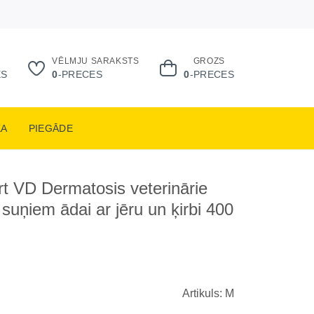
VĒLMJU SARAKSTS
GROZS
ES
0
-PRECES
0
-PRECES
KA
PIEGĀDE
t VD Dermatosis veterinārie
 suņiem ādai ar jēru un ķirbi 400
Artikuls: M