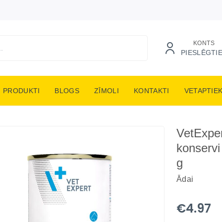
KONTS
PIESLĒGTI
PRODUKTI
BLOGS
ZĪMOLI
KONTAKTI
VETAPTIE
VetExper
konservi
g
Ādai
€4.97