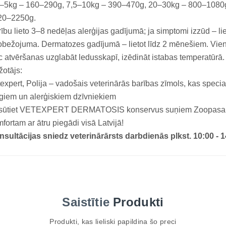
5–5kg – 160–290g, 7,5–10kg – 390–470g, 20–30kg – 800–1080
20–2250g.
ību lieto 3–8 nedēļas alerģijas gadījumā; ja simptomi izzūd – li
obežojuma. Dermatozes gadījumā – lietot līdz 2 mēnešiem. Vie
 atvēršanas uzglabāt ledusskapī, izēdināt istabas temperatūrā.
otājs:
expert, Polija – vadošais veterinārās barības zīmols, kas specia
īgiem un alerģiskiem dzīvniekiem
sūtiet VETEXPERT DERMATOSIS konservus suņiem Zoopasaule.l
fortam ar ātru piegādi visā Latvijā!
sultācijas sniedz veterinārārsts darbdienās plkst. 10:00 - 1
Saistītie
Produkti
Produkti, kas lieliski papildina šo preci