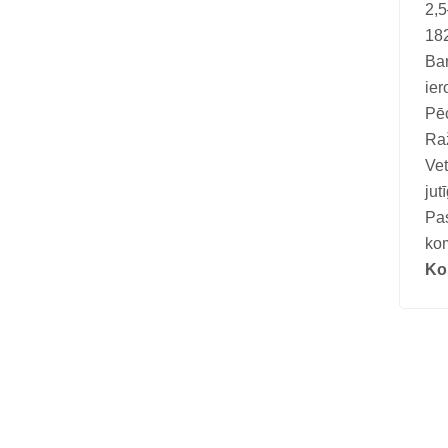
Vitamīni suņiem un kaķiem
2,
18
Veterinārie palīglīdzekļi suņiem un
Bar
kaķiem
ier
Zobu kopšanas līdzekļi suņiem un
Pēc
kaķiem
Raž
Vet
Zivju eļļas suņiem un kaķiem
jut
Pa
kom
Kon