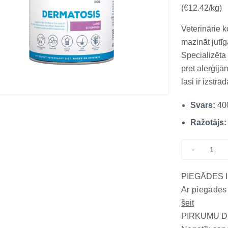
(€12.42/kg)
Veterinārie k
mazināt jutī
Specializēta
pret alerģi
lasi ir izstr
dermatozes v
Svars:
40
hipoalerģiskā
–...
Ražotājs:
-
PIEGĀDES 
Ar piegādes
šeit
PIRKUMU D