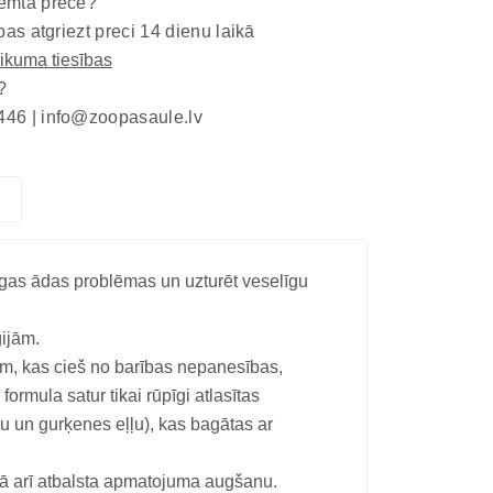
emta prece?
bas atgriezt preci 14 dienu laikā
eikuma tiesības
?
446 |
info@zoopasaule.lv
tīgas ādas problēmas un uzturēt veselīgu
ģijām.
, kas cieš no barības nepanesības,
rmula satur tikai rūpīgi atlasītas
ķu un gurķenes eļļu), kas bagātas ar
kā arī atbalsta apmatojuma augšanu.