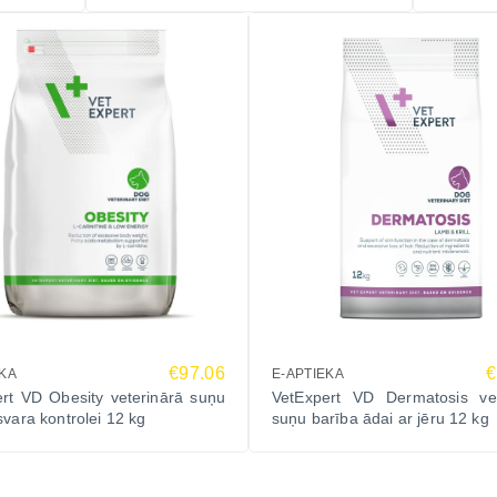
€97.06
€
EKA
E-APTIEKA
rt VD Obesity veterinārā suņu
VetExpert VD Dermatosis vet
svara kontrolei 12 kg
suņu barība ādai ar jēru 12 kg