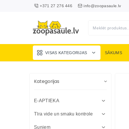
+371 27 276 446
info@zoopasaule.lv
VISAS KATEGORIJAS
SĀKUMS
Kategorijas
E-APTIEKA
Attārpošanas līdzekļi suņiem un
Tīra vide un smaku kontrole
kaķiem
Absorbenti un dezinfekcija fermām
Suņiem