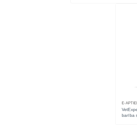
E-APTI
VetExpe
barība 