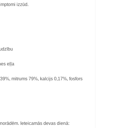
 simptomi izzūd.
audzību
nes eļļa
39%, mitrums 79%, kalcijs 0,17%, fosfors
ta norādēm. Ieteicamās devas dienā: