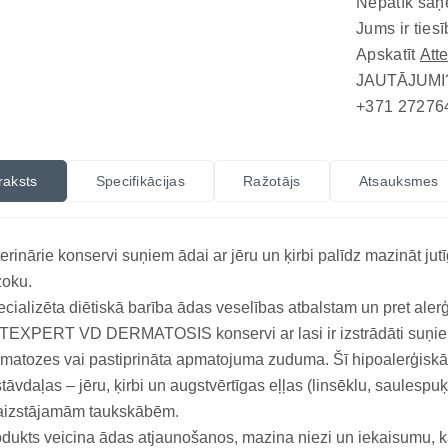
Nepatīk saņ
Jums ir tiesī
Apskatīt
Att
JAUTĀJUMI
+371 27276
raksts
Specifikācijas
Ražotājs
Atsauksmes
erinārie konservi suņiem ādai ar jēru un ķirbi palīdz mazināt ju
žoku.
cializēta diētiskā barība ādas veselības atbalstam un pret aler
EXPERT VD DERMATOSIS konservi ar lasi ir izstrādāti suņiem
matozes vai pastiprināta apmatojuma zuduma. Šī hipoalerģiskā fo
tāvdaļas – jēru, ķirbi un augstvērtīgas eļļas (linsēklu, saulespu
aizstājamām taukskābēm.
dukts veicina ādas atjaunošanos, mazina niezi un iekaisumu, 