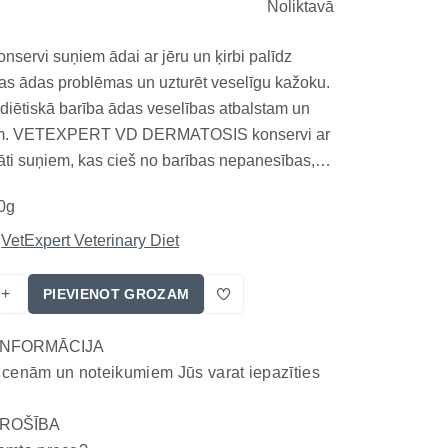
Noliktavā
onservi suņiem ādai ar jēru un ķirbi palīdz
gas ādas problēmas un uzturēt veselīgu kažoku.
 diētiskā barība ādas veselības atbalstam un
jām. VETEXPERT VD DERMATOSIS konservi ar
ādāti suņiem, kas cieš no barības nepanesības,
ai pastiprināta apmatojuma zuduma. Šī
0g
 formula satur tikai rūpīgi atlasītas sastāvdaļas
VetExpert Veterinary Diet
+
PIEVIENOT GROZAM
INFORMĀCIJA
 cenām un noteikumiem Jūs varat iepazīties
ROŠĪBA