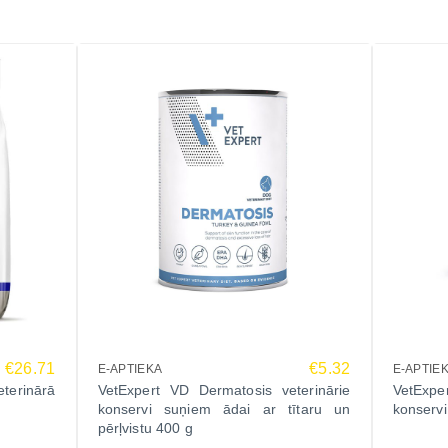
€26.71
€5.32
E-APTIEKA
E-APTIE
terinārā
VetExpert VD Dermatosis veterinārie
VetExpe
konservi suņiem ādai ar tītaru un
konservi
pērļvistu 400 g