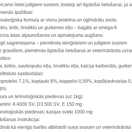
eicams lietot jutīgiem suņiem, tostarp arī ilgstošai lietošanai, ja
venās īpašības:
oalerģiska formula ar vienu proteīna un ogļhidrātu avotu
jēru, ķirbi, linsēklu un gurķenes eļļu – bagāts ar omega-6
icina ādas atjaunošanos un apmatojuma augšanu
gli sagremojama – piemērota alerģiskiem un jutīgiem suņiem
 graudiem, piemērota ilgstošai lietošanai ar veterinārārsta uzr
tāvs:
s, ķirbis, saulespuķu eļļa, linsēklu eļļa, kalcija karbonāts, gurķe
lītiskās sastāvdaļas:
proteīni 7,1%, koptauki 8%, koppelni 0,59%, kopšķiedrvielas 0,
19%
ura un tehnoloģiskās piedevas (uz 1kg):
amīni: A 4000 SV, D3 500 SV, E 150 mg
noloģiskās piedevas: kasijas sveķi 1000 mg
tošanas instrukcija:
dināt kā vienīgo barību atbilstoši suņa svaram un veterinārārs