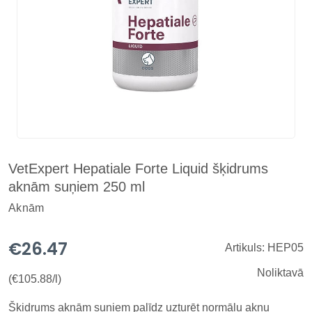
VetExpert Hepatiale Forte Liquid šķidrums
aknām suņiem 250 ml
Aknām
€26.47
Artikuls: HEP05
Noliktavā
(€105.88/l)
Šķidrums aknām suņiem palīdz uzturēt normālu aknu