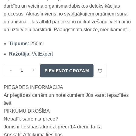
darbību un veicina organisma dabiskos detoksikācijas
procesus. Aknas ir viens no svarīgākajiem orgāniem suņa
organismā – tās atbild par toksīnu neitralizēšanu, vielmaiņu
un uzturvielu pārstrādi. Paaugstināta slodze, medikamentu
lietošana, saindēšanās vai aknu saslimšanas var būtiski
Tilpums:
250ml
ietekmēt dzīvnieka pašsajūtu, enerģiju un apetīti.
Specializēta pa...
Ražotājs:
VetExpert
-
+
PIEVIENOT GROZAM
PIEGĀDES INFORMĀCIJA
Ar piegādes cenām un noteikumiem Jūs varat iepazīties
šeit
PIRKUMU DROŠĪBA
Nepatīk saņemta prece?
Jums ir tiesības atgriezt preci 14 dienu laikā
Apskatīt
Atteikuma tiesības