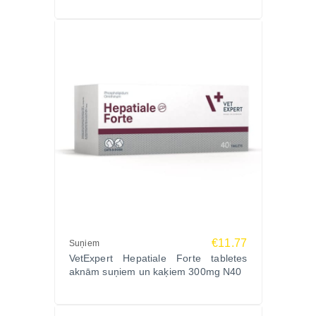
Pasūti VETEXPERT HEPATIALE FORTE LIQUID
250ml Zoopasaule.lv internetveikalā un nodrošini
savam sunim profesionālu atbalstu aknu veselībai,
vitalitātei un labsajūtai ar ātru piegādi visā Latvijā.
Ja rodas šaubas par lietošanu vai devu, pēc
nepieciešamības ir pieejama arī veterinārārsta
konsultācija.
€11.77
Suņiem
VetExpert Hepatiale Forte tabletes
aknām suņiem un kaķiem 300mg N40