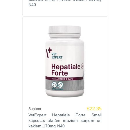
N40
atguva apetīti.”
“Ļoti ērta sīrupa forma, viegli iedot ar barību.”
“Asins analīžu rādītāji uzlabojās jau pēc mēneša.”
FAQ – Biežāk uzdotie jautājumi
Kad ieteicams lietot VETEXPERT HEPATIALE
FORTE LIQUID?
Pēc aknu slimību ārstēšanas, antibiotiku vai citu
toksisku zāļu lietošanas, kā arī paaugstinātas aknu
noslodzes gadījumos.
Cik ilgi jālieto šis sīrups?
Ieteicamais lietošanas kurss ir vismaz 30 dienas vai
saskaņā ar veterinārārsta norādījumiem.
Vai sīrupu var dot kopā ar barību?
Jā, to var dot gan tieši mutē, gan sajaukt ar ikdienas
€22.35
Suņiem
barību.
VetExpert Hepatiale Forte Small
Izvēlies piemērotākos
aknu veselības risinājumus
kapsulas aknām maziem suņiem un
kaķiem 170mg N40
suņiem un kaķiem
Zoopasaule.lv.