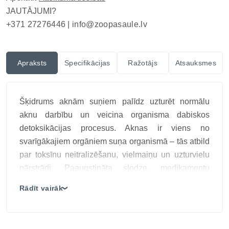
JAUTĀJUMI?
+371 27276446 |
info@zoopasaule.lv
Apraksts
Specifikācijas
Ražotājs
Atsauksmes
Šķidrums aknām suņiem palīdz uzturēt normālu
aknu darbību un veicina organisma dabiskos
detoksikācijas procesus. Aknas ir viens no
svarīgākajiem orgāniem suņa organismā – tās atbild
par toksīnu neitralizēšanu, vielmaiņu un uzturvielu
pārstrādi. Paaugstināta slodze, medikamentu
lietošana, saindēšanās vai aknu saslimšanas var
Rādīt vairāk
❯
būtiski ietekmēt dzīvnieka pašsajūtu, enerģiju un
apetīti. Specializēta papildbarība suņiem sīrupa
veidā, kas izstrādāta, lai atbalstītu aknu darbību,