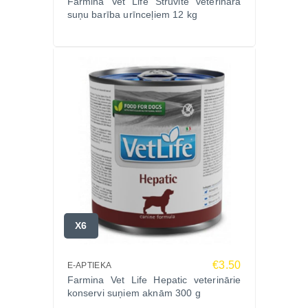
Farmina Vet Life Struvite veterinārā
suņu barība urīnceļiem 12 kg
veicinātu efektīvu vielmaiņu.
Vienmēr nodrošiniet sunim piekļuvi svaigam
dzeramajam ūdenim.
Enerģētiskā vērtība:
3995 kcal/kg – 16.6 MJ/kg
Ražotājs:
Farmina, Itālija – augstas kvalitātes veterināro diētu
ražotājs.
Pasūtiet VET LIFE DOG STRUVITE
MANAGEMENT 12kg Zoopasaule.lv un nodrošiniet
savam sunim veselīgus urīnceļus!
X6
€3.50
E-APTIEKA
Farmina Vet Life Hepatic veterinārie
konservi suņiem aknām 300 g