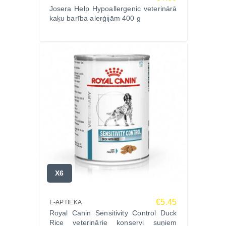
Josera Help Hypoallergenic veterinārā
kaķu barība alerģijām 400 g
X6
€5.45
E-APTIEKA
Royal Canin Sensitivity Control Duck
Rice veterinārie konservi suņiem