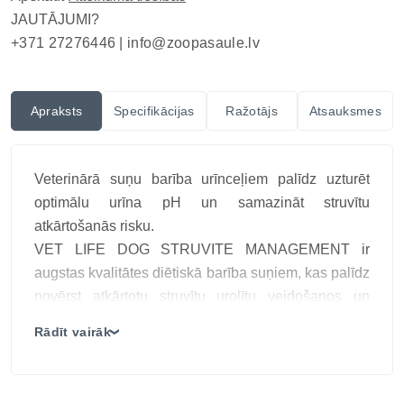
JAUTĀJUMI?
+371 27276446 |
info@zoopasaule.lv
Apraksts
Specifikācijas
Ražotājs
Atsauksmes
Veterinārā suņu barība urīnceļiem palīdz uzturēt
optimālu urīna pH un samazināt struvītu
atkārtošanās risku.
VET LIFE DOG STRUVITE MANAGEMENT ir
augstas kvalitātes diētiskā barība suņiem, kas palīdz
novērst atkārtotu struvītu urolītu veidošanos un
veicina veselīgu urīnceļu darbību. Šī formula satur
Rādīt vairāk
❯
optimizētu minerālvielu līmeni, kas samazina
nierakmeņu veidošanās risku, un veicina optimālu
urīna pH.