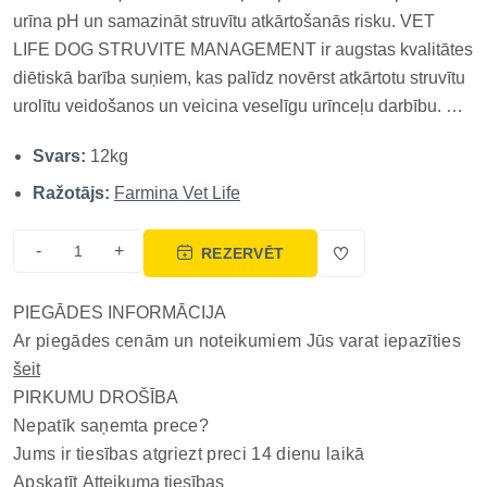
urīna pH un samazināt struvītu atkārtošanās risku. VET
LIFE DOG STRUVITE MANAGEMENT ir augstas kvalitātes
diētiskā barība suņiem, kas palīdz novērst atkārtotu struvītu
urolītu veidošanos un veicina veselīgu urīnceļu darbību. Šī
formula satur optimizētu minerālvielu līmeni, kas samazina
Svars:
12kg
nierakmeņu veidošanās risku, un veicina optimālu urīna...
Ražotājs:
Farmina Vet Life
-
+
REZERVĒT
PIEGĀDES INFORMĀCIJA
Ar piegādes cenām un noteikumiem Jūs varat iepazīties
šeit
PIRKUMU DROŠĪBA
Nepatīk saņemta prece?
Jums ir tiesības atgriezt preci 14 dienu laikā
Apskatīt
Atteikuma tiesības