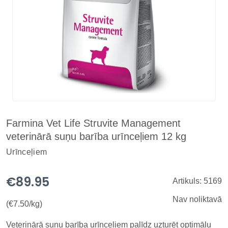
Farmina Vet Life Struvite Management
veterinārā suņu barība urīnceļiem 12 kg
Urīnceļiem
€89.95
Artikuls: 5169
Nav noliktavā
(€7.50/kg)
Veterinārā suņu barība urīnceļiem palīdz uzturēt optimālu