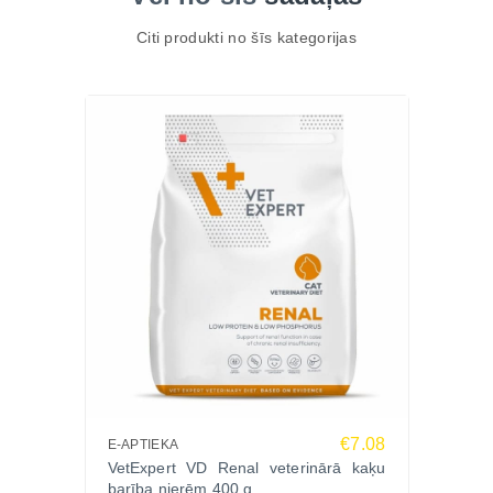
Lietošana atkarīga no diagnozes un veterinārārsta
norādījumiem – bieži to iesaka ilgtermiņā.
Citi produkti no šīs kategorijas
Pasūti tagad!
Nodrošini savam mīlulim papildu atbalstu
onkoloģisku problēmu gadījumā ar Neoplasmoxan
Vebiot papildbarību N60. Pieejams Zoopasaule.lv ar
ērtu piegādi visā Latvijā!
€7.08
E-APTIEKA
VetExpert VD Renal veterinārā kaķu
barība nierēm 400 g