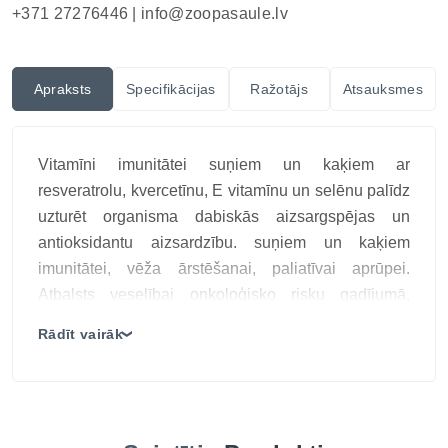
+371 27276446 |
info@zoopasaule.lv
Apraksts
Specifikācijas
Ražotājs
Atsauksmes
Vitamīni imunitātei suņiem un kaķiem ar
resveratrolu, kvercetīnu, E vitamīnu un selēnu palīdz
uzturēt organisma dabiskās aizsargspējas un
antioksidantu aizsardzību. suņiem un kaķiem
imunitātei, vēža ārstēšanai, paliatīvai aprūpei.
Atbalsts veselībai onkoloģisko risku gadījumā,
imunitātei, vēža ārstēšanai, paliatīvai aprūpei.
Rādīt vairāk
❯
Neoplasmoxan Vebiot ir inovatīva papildbarība
suņiem un kaķiem, kas izstrādāta, lai atbalstītu
dzīvniekus ar diagnosticētu vēzi, paaugstinātu risku
audzēju attīstībai, kā arī paliatīvās aprūpes laikā.