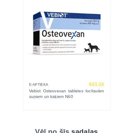
Eiropas, kas piedāvā klīniskos pētījumos balstītus
risinājumus dzīvnieku veselības atbalstam.
Ko saka saimnieki?
“Mūsu sunim ar audzēju Neoplasmoxan palīdzēja
justies aktīvākam un dzīvot kvalitatīvāk.”
“Ērti lietojams un labi panesams papildinājums
senioram kaķim.”
“Veterinārārsts ieteica kā atbalstu paliatīvās aprūpes
laikā – redzams uzlabojums.”
Biežāk uzdotie jautājumi (FAQ):
Vai Neoplasmoxan izārstē vēzi?
€43.04
E-APTIEKA
Nē, tas nav zāles, bet papildbarība, kas atbalsta
Vebiot Osteovexan tabletes locītavām
imunitāti un šūnu aizsardzību.
suņiem un kaķiem N60
Vai to var lietot kopā ar medikamentiem?
Jā, taču vienmēr ieteicams konsultēties ar
veterinārārstu.
Cik ilgi jālieto šis produkts?
Vēl no šīs
sadaļas