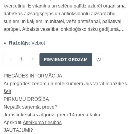
kvercetīnu, E vitamīnu un selēnu palīdz uzturēt organisma
dabiskās aizsargspējas un antioksidantu aizsardzību.
suņiem un kaķiem imunitātei, vēža ārstēšanai, paliatīvai
aprūpei. Atbalsts veselībai onkoloģisko risku gadījumā,
imunitātei, vēža ārstēšanai, paliatīvai aprūpei.
Ražotājs:
Vebiot
Neoplasmoxan Vebiot ir inovatīva papildbarība suņiem un
kaķiem, kas izstr...
-
+
PIEVIENOT GROZAM
PIEGĀDES INFORMĀCIJA
Ar piegādes cenām un noteikumiem Jūs varat iepazīties
šeit
PIRKUMU DROŠĪBA
Nepatīk saņemta prece?
Jums ir tiesības atgriezt preci 14 dienu laikā
Apskatīt
Atteikuma tiesības
JAUTĀJUMI?