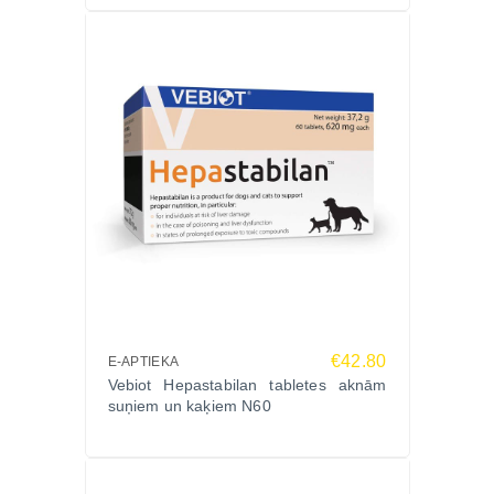
Aktīvās vielas (1 tablete):
Vitis vinifera 21,53 mg (t.sk. trans-resveratrols 20
mg)
Sophora japonica 102 mg (t.sk. kvercetīns 100 mg)
E vitamīns 5,36 mg
Selēns 0,04 mg
Lietošana un devas:
Deva atkarīga no dzīvnieka svara. Ja veterinārārsts
nav ieteicis citādi:
līdz 5 kg – ½ tabletes dienā
5–10 kg – 1 tablete
11–15 kg – 1½ tabletes
€42.80
16–20 kg – 2 tabletes
E-APTIEKA
Vebiot Hepastabilan tabletes aknām
21–25 kg – 2½ tabletes
suņiem un kaķiem N60
virs 25 kg – 3 tabletes
Ražotājs:
Vebiot – veterinārās papildbarības eksperti no