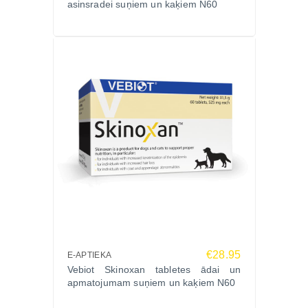
asinsradei suņiem un kaķiem N60
Ražots Eiropā pēc augstākajiem kvalitātes
standartiem.
Sastāvs: mikrokristāliskā celuloze (apjoma
palielinātājs), Sophora japonica (Japānas safora –
kvercetīna avots), Vitis vinifera (īstais vīnkoks –
trans-resveratrola avots), DL-α-tokoferilacetāts (E
vitamīns), nātrija selenāts, silīcija dioksīds, magnija
stearāts (pretsalipes viela).
Analītiskās sastāvdaļas (1 tablete):
kopproteīni >2,04 mg
koptauki 9,81 mg
koppelni 2,73 mg
kopšķiedrvielas 284,33 mg
kalcijs 0,01 mg
€28.95
E-APTIEKA
nātrijs 0,08 mg
Vebiot Skinoxan tabletes ādai un
apmatojumam suņiem un kaķiem N60
fosfors 0 mg
Enerģētiskā vērtība: 1 tablete – 1,56 kcal (6,46 kJ).