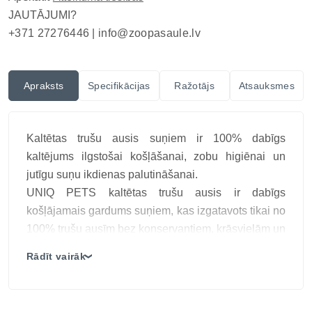
JAUTĀJUMI?
+371 27276446 |
info@zoopasaule.lv
Apraksts
Specifikācijas
Ražotājs
Atsauksmes
Kaltētas trušu ausis suņiem ir 100% dabīgs
kaltējums ilgstošai košļāšanai, zobu higiēnai un
jutīgu suņu ikdienas palutināšanai.
UNIQ PETS kaltētas trušu ausis ir dabīgs
košļājamais gardums suņiem, kas izgatavots tikai no
100% trušu ausīm bez konservantiem, krāsvielām un
mākslīgām piedevām. Tās nodrošina ilgu
Rādīt vairāk
❯
košļāšanas prieku, palīdz uzturēt zobu un smaganu
veselību, kā arī apmierina suņa dabisko vēlmi
grauzt.