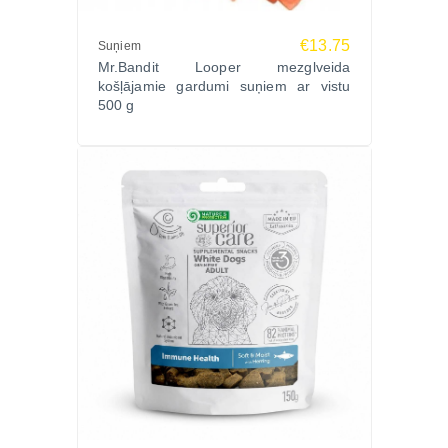
Jā, košļāšana palīdz mehāniski attīrīt zobus un
stiprināt smaganas.
€13.75
Suņiem
Mr.Bandit Looper mezglveida
košļājamie gardumi suņiem ar vistu
Vai var dot katru dienu?
500 g
Jā, kā papildbarību un gardumu sabalansēta uztura
ietvaros.
Vai sunim jābūt pieejamam ūdenim?
Jā, vienmēr jānodrošina svaigs dzeramais ūdens.
Zoopasaule.lv internetveikalā pieejami dabīgie
kaltējumi suņiem, viena proteīna gardumi un dabīgi
košļājamie kārumi dažādu šķirņu suņiem.
Izvēlies UNIQ PETS kaltētas trušu ausis suņiem
Zoopasaule.lv un palutini savu suni ar dabīgu,
garšīgu un ilgstoši košļājamu gardumu.