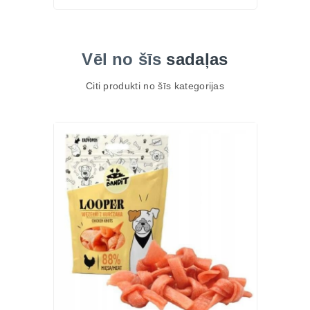
Ko saka saimnieki?
"Sunim ļoti garšo un pietiek ilgam laikam."
Vēl no šīs
sadaļas
"Ideāls gardums jutīgam sunim."
"Patīk, ka sastāvā ir tikai viena sastāvdaļa."
Citi produkti no šīs kategorijas
FAQ
Vai trušu ausis ir 100% dabīgas?
Jā, sastāvā ir tikai trušu ausis bez konservantiem un
mākslīgām piedevām.
Vai produkts piemērots alerģiskiem suņiem?
Daudziem suņiem ar jutīgu gremošanu vai pārtikas
nepanesību trusis ir labi panesams proteīna avots.
Vai palīdz zobu higiēnai?