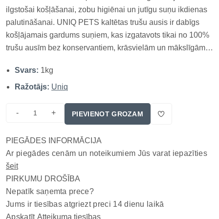
ilgstošai košļāšanai, zobu higiēnai un jutīgu suņu ikdienas
palutināšanai. UNIQ PETS kaltētas trušu ausis ir dabīgs
košļājamais gardums suņiem, kas izgatavots tikai no 100%
trušu ausīm bez konservantiem, krāsvielām un mākslīgām
piedevām. Tās nodrošina ilgu košļāšanas prieku, palīdz
Svars:
1kg
uzturēt zobu un smaganu veselību, kā arī apmierina suņa
dabisko...
Ražotājs:
Uniq
-
+
PIEVIENOT GROZAM
PIEGĀDES INFORMĀCIJA
Ar piegādes cenām un noteikumiem Jūs varat iepazīties
šeit
PIRKUMU DROŠĪBA
Nepatīk saņemta prece?
Jums ir tiesības atgriezt preci 14 dienu laikā
Apskatīt
Atteikuma tiesības