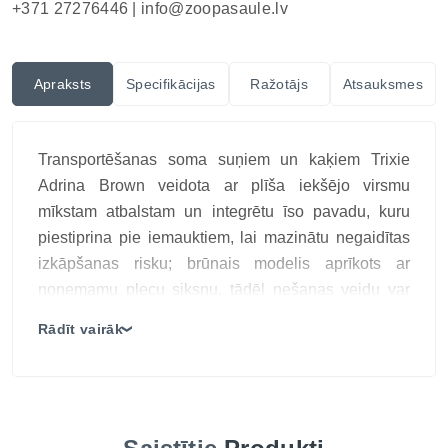
+371 27276446 |
info@zoopasaule.lv
Apraksts
Specifikācijas
Ražotājs
Atsauksmes
Transportēšanas soma suņiem un kaķiem Trixie
Adrina Brown veidota ar plīša iekšējo virsmu
mīkstam atbalstam un integrētu īso pavadu, kuru
piestiprina pie iemauktiem, lai mazinātu negaidītas
izkāpšanas risku; brūnais modelis aprīkots ar
noņemamu plecu siksnu, tādēļ nešanas veidu var
mainīt atbilstoši situācijai, bet ārējās kabatās var
Rādīt vairāk
❯
turēt dokumentus, pavadu vai citus nelielus
ceļojuma piederumus; pirms ceļa jāpārbauda
rāvējslēdzēji, rokturi un iekšējās pavadas
stiprinājums.
Praktiskums, drošība un elegants dizains