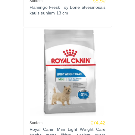
€5.50
Suņiem
Flamingo Fresk Toy Bone atvēsinošais
kauls suņiem 13 cm
€74.42
Suņiem
Royal Canin Mini Light Weight Care
barība mazo šķirņu suņiem svara