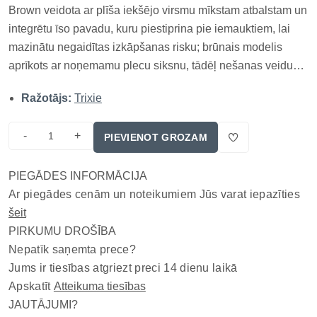
Brown veidota ar plīša iekšējo virsmu mīkstam atbalstam un
integrētu īso pavadu, kuru piestiprina pie iemauktiem, lai
mazinātu negaidītas izkāpšanas risku; brūnais modelis
aprīkots ar noņemamu plecu siksnu, tādēļ nešanas veidu
var mainīt atbilstoši situācijai, bet ārējās kabatās var turēt
Ražotājs:
Trixie
dokumentus, pavadu vai citus nelielus ceļojuma
piederumus;...
-
+
PIEVIENOT GROZAM
PIEGĀDES INFORMĀCIJA
Ar piegādes cenām un noteikumiem Jūs varat iepazīties
šeit
PIRKUMU DROŠĪBA
Nepatīk saņemta prece?
Jums ir tiesības atgriezt preci 14 dienu laikā
Apskatīt
Atteikuma tiesības
JAUTĀJUMI?