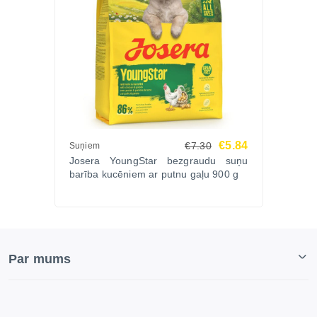
€5.84
€7.30
Suņiem
Josera YoungStar bezgraudu suņu
barība kucēniem ar putnu gaļu 900 g
Par mums