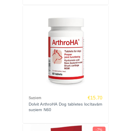
€15.70
Suņiem
Dolvit ArthroHA Dog tabletes locītavām
suņiem N60
-7%