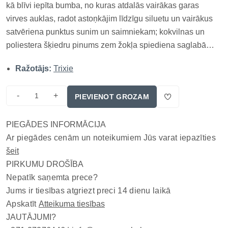
kā blīvi iepīta bumba, no kuras atdalās vairākas garas
virves auklas, radot astoņkājim līdzīgu siluetu un vairākus
satvēriena punktus sunim un saimniekam; kokvilnas un
poliestera šķiedru pinums zem žokļa spiediena saglabā
teksturētu virsmu, bet brīvie gali kustas mešanas un
Ražotājs:
Trixie
vilkšanas laikā. Konstrukcija paredzēta nešanai, mešanai
un kontrol...
-
+
PIEVIENOT GROZAM
PIEGĀDES INFORMĀCIJA
Ar piegādes cenām un noteikumiem Jūs varat iepazīties
šeit
PIRKUMU DROŠĪBA
Nepatīk saņemta prece?
Jums ir tiesības atgriezt preci 14 dienu laikā
Apskatīt
Atteikuma tiesības
JAUTĀJUMI?