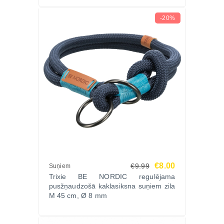
-20%
€8.00
€9.99
Suņiem
Trixie BE NORDIC regulējama
pusžņaudzošā kaklasiksna suņiem zila
M 45 cm, Ø 8 mm