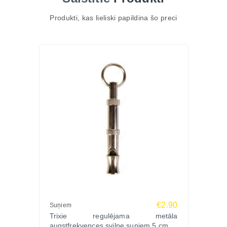
gan ārā.
Produkti, kas lieliski papildina šo preci
Trixie Astoņkājis ar pītām virves astītēm ir viegli
satverams un piemērots aktīvām rotaļām gan mājās,
gan ārā.
Rotaļlieta ir izgatavota no biezas, izturīgas virves ar
mezgliem.
Pateicoties tās daudzfunkcionalitātei, Trixie rotaļlieta
ir lieliski piemērota ņemšanai, raustīšanai vai
košanai . Tas ir lieliski piemērots lietošanai mājās un
ārā .
Prece ir pieejama vairākos krāsu variantos – bildē
redzamās krāsas var atšķirties no oriģināla, tas
atkarīgs no individuālajiem ekrāna iestatījumiem.
Ražotājs: Trixie, Vācija
€2.90
Suņiem
Trixie regulējama metāla
augstfrekvences svilpe suņiem 5 cm