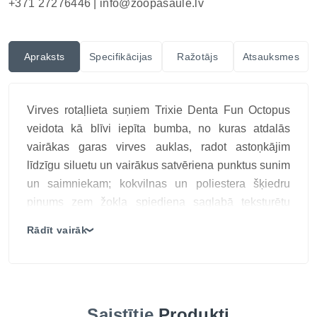
+371 27276446 |
info@zoopasaule.lv
Apraksts
Specifikācijas
Ražotājs
Atsauksmes
Virves rotaļlieta suņiem Trixie Denta Fun Octopus
veidota kā blīvi iepīta bumba, no kuras atdalās
vairākas garas virves auklas, radot astoņkājim
līdzīgu siluetu un vairākus satvēriena punktus sunim
un saimniekam; kokvilnas un poliestera šķiedru
pinums zem žokļa spiediena saglabā teksturētu
virsmu, bet brīvie gali kustas mešanas un vilkšanas
Rādīt vairāk
❯
laikā. Konstrukcija paredzēta nešanai, mešanai un
kontrolētai kopīgai vilkšanai, taču nav neiznīcināma,
tāpēc atirušas auklas nedrīkst ļaut norīt.
Trixie Astoņkājis ar pītām virves astītēm ir viegli
Saistītie
Produkti
satverams un piemērots aktīvām rotaļām gan mājās,