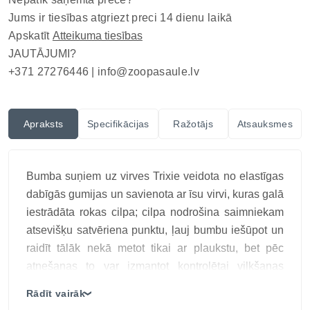
Jums ir tiesības atgriezt preci 14 dienu laikā
Apskatīt
Atteikuma tiesības
JAUTĀJUMI?
+371 27276446 |
info@zoopasaule.lv
Apraksts
Specifikācijas
Ražotājs
Atsauksmes
Bumba suņiem uz virves Trixie veidota no elastīgas
dabīgās gumijas un savienota ar īsu virvi, kuras galā
iestrādāta rokas cilpa; cilpa nodrošina saimniekam
atsevišķu satvēriena punktu, ļauj bumbu iešūpot un
raidīt tālāk nekā metot tikai ar plaukstu, bet pēc
atnešanas to var izmantot kontrolētai vilkšanas
rotaļai, neturot pašu gumijas bumbu. Kompaktais
Rādīt vairāk
❯
virves garums paredzēts aktīvai mešanai un