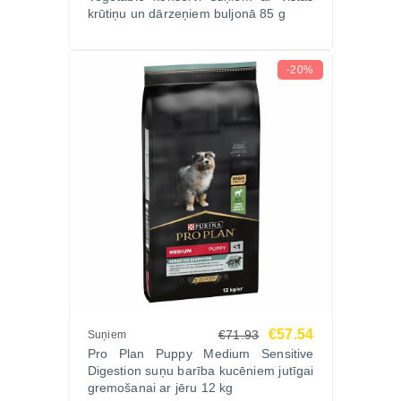
krūtiņu un dārzeņiem buljonā 85 g
-20%
€57.54
€71.93
Suņiem
Pro Plan Puppy Medium Sensitive
Digestion suņu barība kucēniem jutīgai
gremošanai ar jēru 12 kg