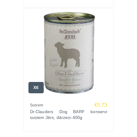
X6
€5.73
Suņiem
Dr.Clauders Dog BARF konservi
suņiem Jērs, dārzeņi 400g