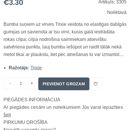
€3.30
Artikuls: 3305
Noliktavā
Bumba suņiem uz virves Trixie veidota no elastīgas dabīgās
gumijas un savienota ar īsu virvi, kuras galā iestrādāta
rokas cilpa; cilpa nodrošina saimniekam atsevišķu
satvēriena punktu, ļauj bumbu iešūpot un raidīt tālāk nekā
metot tikai ar plaukstu, bet pēc atnešanas to var izmantot
kontrolētai vilkšanas rotaļai, neturot pašu gumijas bumbu.
Ražotājs:
Trixie
Kompaktais virves garums paredzēts aktīvai mešanai un
apo...
-
+
PIEVIENOT GROZAM
PIEGĀDES INFORMĀCIJA
Ar piegādes cenām un noteikumiem Jūs varat iepazīties
šeit
PIRKUMU DROŠĪBA
Nepatīk saņemta prece?