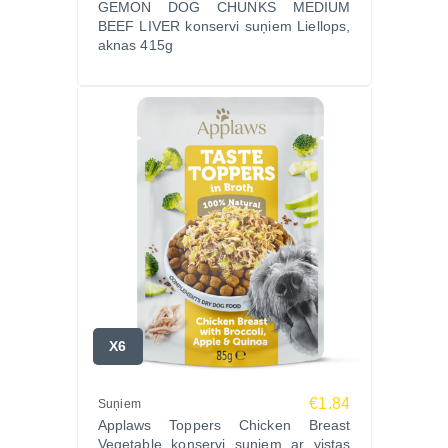
GEMON DOG CHUNKS MEDIUM
BEEF LIVER konservi suņiem Liellops,
aknas 415g
X6
€1.84
Suņiem
Applaws Toppers Chicken Breast
Vegetable konservi suņiem ar vistas