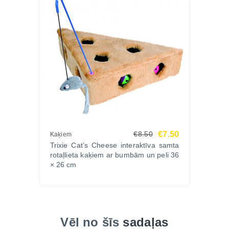
€7.50
€8.50
Kaķiem
Trixie Cat’s Cheese interaktīva samta
rotaļlieta kaķiem ar bumbām un peli 36
× 26 cm
Vēl no šīs
sadaļas