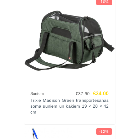
mājas tīrībai!
-10%
€34.00
€37.90
Suņiem
Trixie Madison Green transportēšanas
soma suņiem un kaķiem 19 × 28 × 42
cm
-12%