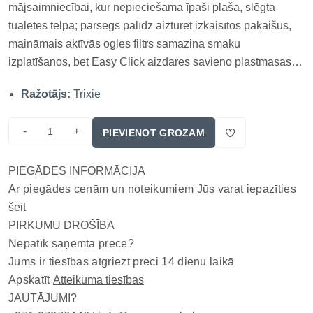
mājsaimniecībai, kur nepieciešama īpaši plaša, slēgta
tualetes telpa; pārsegs palīdz aizturēt izkaisītos pakaišus,
maināmais aktīvās ogles filtrs samazina smaku
izplatīšanos, bet Easy Click aizdares savieno plastmasas
pamatni ar augšdaļu un ļauj konstrukciju ātri atvērt pilnai
Ražotājs:
Trixie
tīrīšanai, nezaudējot stabilu fiksāciju lietošanas laikā; pirms
l...
-
+
PIEVIENOT GROZAM
PIEGĀDES INFORMĀCIJA
Ar piegādes cenām un noteikumiem Jūs varat iepazīties
šeit
PIRKUMU DROŠĪBA
Nepatīk saņemta prece?
Jums ir tiesības atgriezt preci 14 dienu laikā
Apskatīt
Atteikuma tiesības
JAUTĀJUMI?