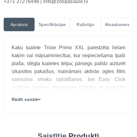
+371 27276446 |
info@zoopasaule.lv
Apraksts
Specifikācijas
Ražotājs
Atsauksmes
Kaķu tualete Trixie Primo XXL paredzēta lielam
kaķim vai mājsaimniecībai, kur nepieciešama īpaši
plaša, slēgta tualetes telpa; pārsegs palīdz aizturēt
izkaisītos pakaišus, maināmais aktīvās ogles filtrs
samazina smaku izplatīšanos, bet Easy Click
aizdares savieno plastmasas pamatni ar augšdaļu
un ļauj konstrukciju ātri atvērt pilnai tīrīšanai,
Rādīt vairāk
❯
nezaudējot stabilu fiksāciju lietošanas laikā; pirms
lietošanas jāpārbauda aizdares, durtiņu kustība un
filtra novietojums.
TRIXIE PRIMO XXL ir īpaši liela slēgta kaķu tualete,
Saistītie
Produkti
kas nodrošina komfortu pat lielākām šķirnēm vai