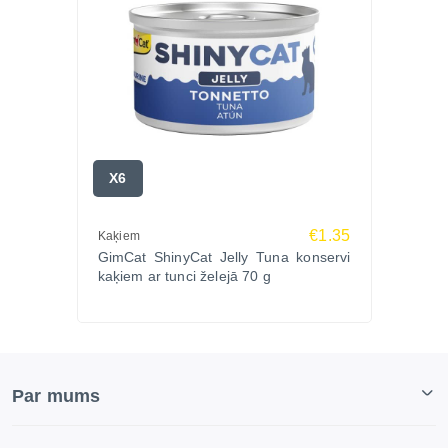
X6
€1.35
Kaķiem
GimCat ShinyCat Jelly Tuna konservi
kaķiem ar tunci želejā 70 g
Par mums