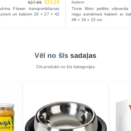
€24.20
€27.99
Kaķiem
Adrina Flower transportēšanas
Trixie Mimi pelēks viļņveida
uņiem un kaķiem 26 × 27 × 42
nagu asināmais kaķiem ar ka
48 × 16 × 22 cm
Vēl no šīs
sadaļas
Citi produkti no šīs kategorijas