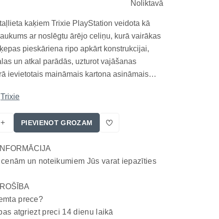
Noliktavā
otaļlieta kaķiem Trixie PlayStation veidota kā
laukums ar noslēgtu ārējo celiņu, kurā vairākas
epas pieskāriena ripo apkārt konstrukcijai,
las un atkal parādās, uzturot vajāšanas
trā ievietotais maināmais kartona asināmais
sevišķu raupju virsmu dabiskai skrāpēšanai.
Trixie
ustīgu medījuma imitāciju ar nagu asināšanas
+
PIEVIENOT GROZAM
INFORMĀCIJA
 cenām un noteikumiem Jūs varat iepazīties
ROŠĪBA
emta prece?
bas atgriezt preci 14 dienu laikā