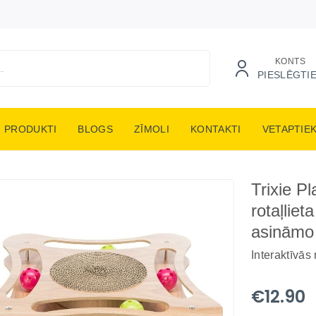
KONTS
PIESLĒGTI
PRODUKTI
BLOGS
ZĪMOLI
KONTAKTI
VETAPTIE
Trixie P
rotaļlie
asināmo
Interaktīvās 
€12.90