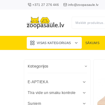
+371 27 276 446
info@zoopasaule.lv
VISAS KATEGORIJAS
SĀKUMS
Kategorijas
E-APTIEKA
Attārpošanas līdzekļi suņiem un
Tīra vide un smaku kontrole
kaķiem
Absorbenti un dezinfekcija fermām
Suņiem