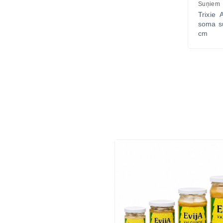
Suņiem
Trixie 
soma s
cm