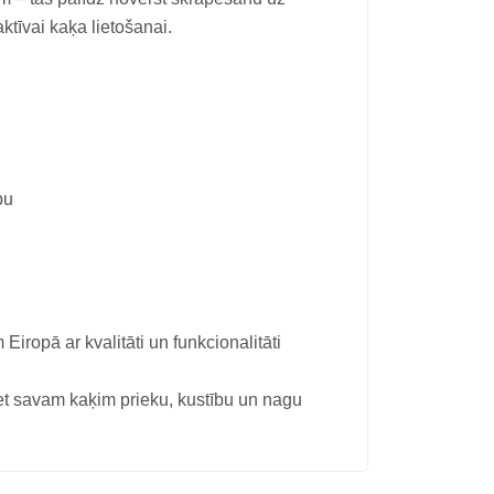
aktīvai kaķa lietošanai.
bu
iropā ar kvalitāti un funkcionalitāti
t savam kaķim prieku, kustību un nagu