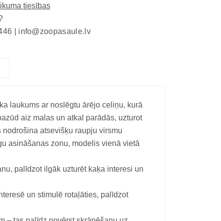
eikuma tiesības
?
446 |
info@zoopasaule.lv
koka laukums ar noslēgtu ārējo celiņu, kurā
pazūd aiz malas un atkal parādās, uzturot
s nodrošina atsevišķu raupju virsmu
agu asināšanas zonu, modelis vienā vietā
u, palīdzot ilgāk uzturēt kaķa interesi un
eresē un stimulē rotaļāties, palīdzot
em – tas palīdz novērst skrāpēšanu uz