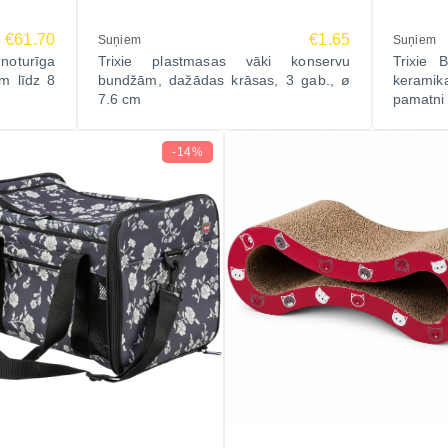
€61.70
€1.65
Suņiem
Suņiem
noturīga
Trixie plastmasas vāki konservu
Trixie 
m līdz 8
bundžām, dažādas krāsas, 3 gab., ø
keramik
7.6 cm
pamatni 
-14%