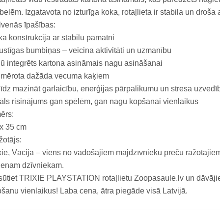
elēm. Izgatavota no izturīga koka, rotaļlieta ir stabila un droša 
venās īpašības:
a konstrukcija ar stabilu pamatni
ustīgas bumbiņas – veicina aktivitāti un uzmanību
ū integrēts kartona asināmais nagu asināšanai
emērota dažāda vecuma kaķiem
īdz mazināt garlaicību, enerģijas pārpalikumu un stresa uzvedī
āls risinājums gan spēlēm, gan nagu kopšanai vienlaikus
ērs:
 x 35 cm
otājs:
xie, Vācija – viens no vadošajiem mājdzīvnieku preču ražotājiem E
ienam dzīvniekam.
ūtiet TRIXIE PLAYSTATION rotaļlietu Zoopasaule.lv un dāvājie
šanu vienlaikus! Laba cena, ātra piegāde visā Latvijā.