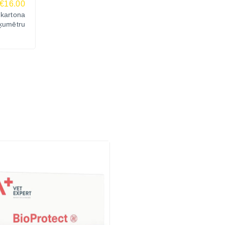
€16.00
 kartona
ķumētru