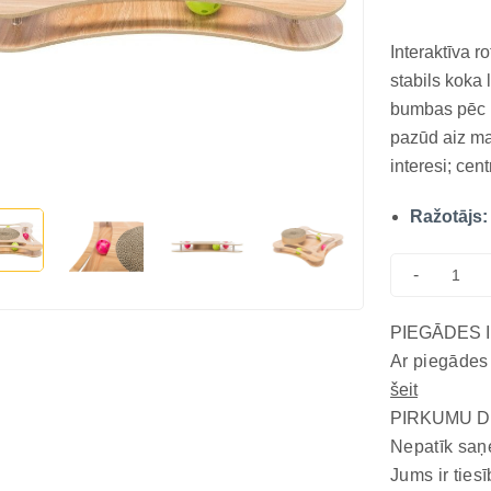
Interaktīva r
stabils koka 
bumbas pēc ķ
pazūd aiz ma
interesi; cen
nodrošina at
Ražotājs:
Apvienojot k
z...
-
PIEGĀDES 
Ar piegādes
šeit
PIRKUMU D
Nepatīk saņ
Jums ir tiesī