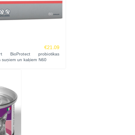
€21.09
rt BioProtect probiotikas
s suņiem un kaķiem N60