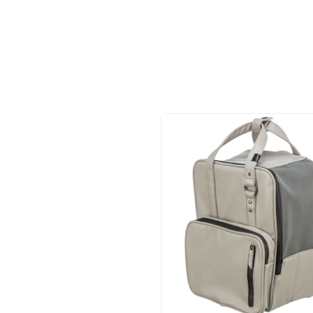
Vitamīni suņiem un kaķiem
Veterinārie palīglīdzekļi suņiem un
kaķiem
Zobu kopšanas līdzekļi suņiem un
kaķiem
Zivju eļļas suņiem un kaķiem