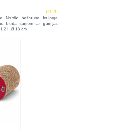
€9.20
Be Nordic bēšbrūna ietilpīga
as bļoda suņiem ar gumijas
1.2 l, Ø 18 cm