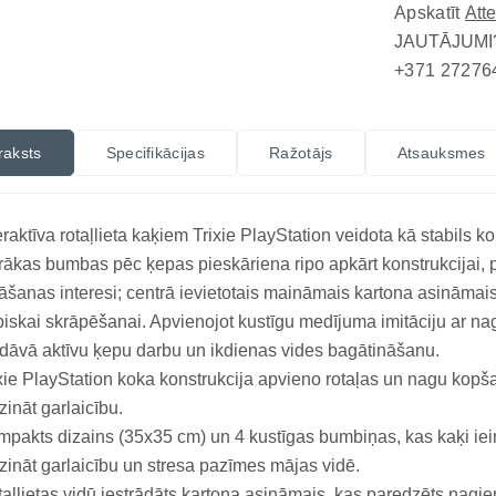
Apskatīt
Att
JAUTĀJUMI
+371 27276
raksts
Specifikācijas
Ražotājs
Atsauksmes
eraktīva rotaļlieta kaķiem Trixie PlayStation veidota kā stabils 
rākas bumbas pēc ķepas pieskāriena ripo apkārt konstrukcijai, 
āšanas interesi; centrā ievietotais maināmais kartona asināmai
iskai skrāpēšanai. Apvienojot kustīgu medījuma imitāciju ar n
dāvā aktīvu ķepu darbu un ikdienas vides bagātināšanu.
xie PlayStation koka konstrukcija apvieno rotaļas un nagu kopšan
ināt garlaicību.
pakts dizains (35x35 cm) un 4 kustīgas bumbiņas, kas kaķi ieint
ināt garlaicību un stresa pazīmes mājas vidē.
aļlietas vidū iestrādāts kartona asināmais, kas paredzēts nagi