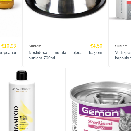
€10.93
€4.50
Suņiem
Suņiem
kopšanai
Neslīdoša metāla bļoda kaķiem
VetExpe
suņiem 700ml
kapsula