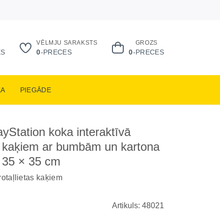
VĒLMJU SARAKSTS
GROZS
ES
0
-PRECES
0
-PRECES
KA
PIEGĀDE
layStation koka interaktīvā
ta kaķiem ar bumbām un kartona
 35 × 35 cm
rotaļlietas kaķiem
Artikuls: 48021