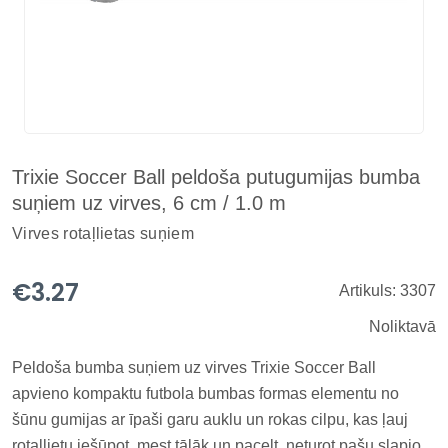
Trixie Soccer Ball peldoša putugumijas bumba
suņiem uz virves, 6 cm / 1.0 m
Virves rotaļlietas suņiem
€3.27
Artikuls: 3307
Noliktavā
Peldoša bumba suņiem uz virves Trixie Soccer Ball
apvieno kompaktu futbola bumbas formas elementu no
šūnu gumijas ar īpaši garu auklu un rokas cilpu, kas ļauj
rotaļlietu iešūpot, mest tālāk un pacelt, neturot pašu slapjo