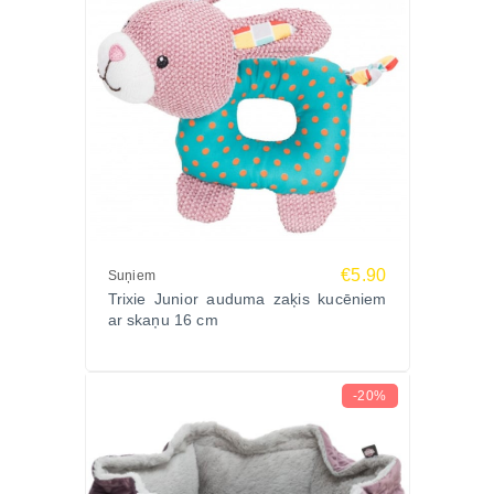
€5.90
Suņiem
Trixie Junior auduma zaķis kucēniem
ar skaņu 16 cm
-20%