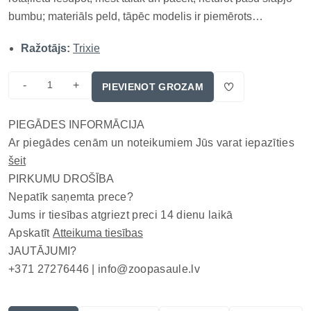
bumbu; materiāls peld, tāpēc modelis ir piemērots
aportēšanas spēlēm pie ūdens, bet virve rada arī skaidru
Ražotājs:
Trixie
satveršanas zonu kontrolētai vilkšanai un palīdz bumbu
pamanīt vai izvil...
-
+
PIEVIENOT GROZAM
PIEGĀDES INFORMĀCIJA
Ar piegādes cenām un noteikumiem Jūs varat iepazīties
šeit
PIRKUMU DROŠĪBA
Nepatīk saņemta prece?
Jums ir tiesības atgriezt preci 14 dienu laikā
Apskatīt
Atteikuma tiesības
JAUTĀJUMI?
+371 27276446 |
info@zoopasaule.lv