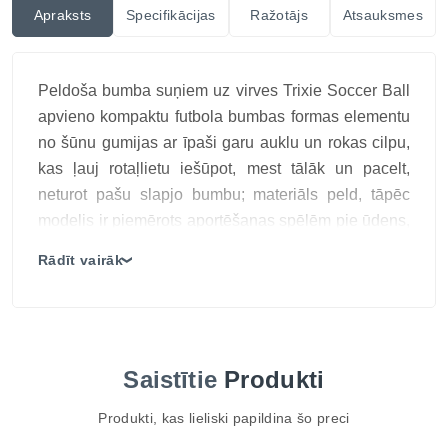
Apraksts
Specifikācijas
Ražotājs
Atsauksmes
Peldoša bumba suņiem uz virves Trixie Soccer Ball
apvieno kompaktu futbola bumbas formas elementu
no šūnu gumijas ar īpaši garu auklu un rokas cilpu,
kas ļauj rotaļlietu iešūpot, mest tālāk un pacelt,
neturot pašu slapjo bumbu; materiāls peld, tāpēc
modelis ir piemērots aportēšanas spēlēm pie ūdens,
bet virve rada arī skaidru satveršanas zonu
Rādīt vairāk
❯
kontrolētai vilkšanai un palīdz bumbu pamanīt vai
izvilkt no krasta malas, turklāt rotaļlieta nav
paredzēta patstāvīgai virves graušanai un jālieto
cilvēka uzraudzībā.
Saistītie
Produkti
Trixie Ball on a Rope apvieno izturīgu virvi ar viegli
satveramu bumbu, padarot to par lielisku izvēli
Produkti, kas lieliski papildina šo preci
aportēšanas un kopīgām āra rotaļām.