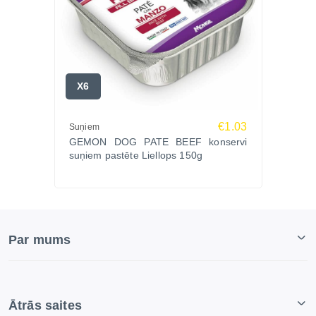
X6
€1.03
Suņiem
GEMON DOG PATE BEEF konservi
suņiem pastēte Liellops 150g
Par mums
Ātrās saites