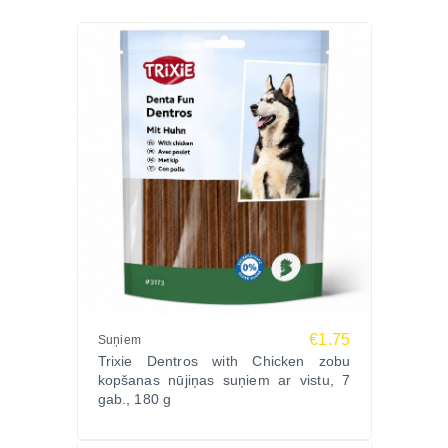
Bumba no izturīga porolona ar virvi un rokas cilpu
ērtākai mēšanai suņiem.
Ražotājs: Trixie, Vācija
€1.75
Suņiem
Trixie Dentros with Chicken zobu
kopšanas nūjiņas suņiem ar vistu, 7
gab., 180 g