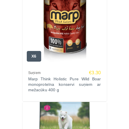
X6
€3.30
Suņiem
Marp Think Holistic Pure Wild Boar
monoproteīna konservi suņiem ar
mežacūku 400 g