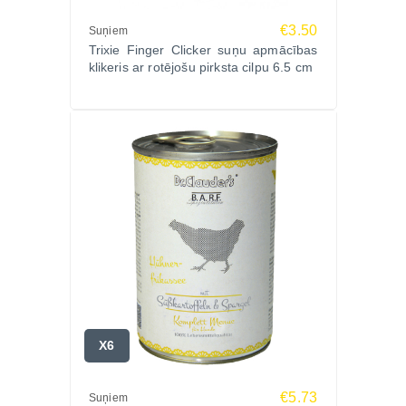
€3.50
Suņiem
Trixie Finger Clicker suņu apmācības
klikeris ar rotējošu pirksta cilpu 6.5 cm
X6
€5.73
Suņiem