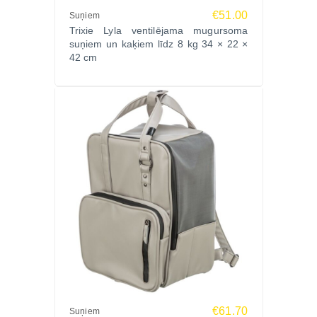
visā Latvijā!
€51.00
Suņiem
Trixie Lyla ventilējama mugursoma
suņiem un kaķiem līdz 8 kg 34 × 22 ×
42 cm
€61.70
Suņiem