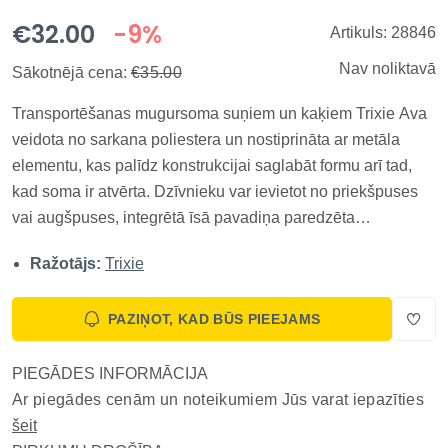
€32.00
-9%
Artikuls: 28846
Nav noliktavā
Sākotnējā cena:
€35.00
Transportēšanas mugursoma suņiem un kaķiem Trixie Ava
veidota no sarkana poliestera un nostiprināta ar metāla
elementu, kas palīdz konstrukcijai saglabāt formu arī tad,
kad soma ir atvērta. Dzīvnieku var ievietot no priekšpuses
vai augšpuses, integrētā īsā pavadiņa paredzēta
piestiprināšanai pie iemauktiem, bet izņemamā pamatnes
Ražotājs:
Trixie
plāksne veido stabilāku balstu un atvieglo kopšanu; ārējās
kabatas gl...
PAZIŅOT, KAD BŪS PIEEJAMS
PIEGĀDES INFORMĀCIJA
Ar piegādes cenām un noteikumiem Jūs varat iepazīties
šeit