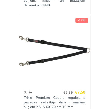
suņiem, kaķiem un mazajiem
dzīvniekiem N40
-17%
€7.50
€8.99
Suņiem
Trixie Premium Couple regulējams
pavadas sadalītājs diviem maziem
suņiem XS–S 40–70 cm/10 mm