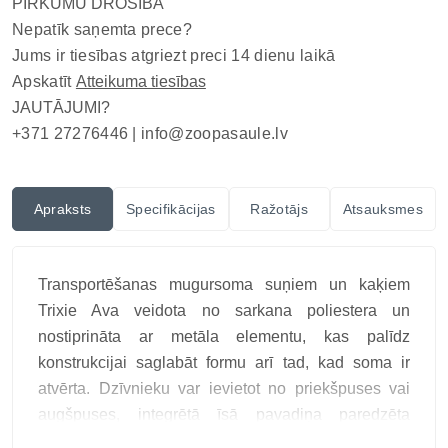
PIRKUMU DROŠĪBA
Nepatīk saņemta prece?
Jums ir tiesības atgriezt preci 14 dienu laikā
Apskatīt
Atteikuma tiesības
JAUTĀJUMI?
+371 27276446 |
info@zoopasaule.lv
Apraksts
Specifikācijas
Ražotājs
Atsauksmes
Transportēšanas mugursoma suņiem un kaķiem
Trixie Ava veidota no sarkana poliestera un
nostiprināta ar metāla elementu, kas palīdz
konstrukcijai saglabāt formu arī tad, kad soma ir
atvērta. Dzīvnieku var ievietot no priekšpuses vai
augšpuses, integrētā īsā pavadiņa paredzēta
piestiprināšanai pie iemauktiem, bet izņemamā