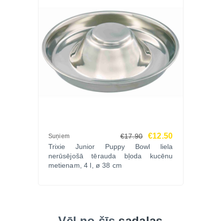
€12.50
€17.90
Suņiem
Trixie Junior Puppy Bowl liela
nerūsējošā tērauda bļoda kucēnu
metienam, 4 l, ø 38 cm
Vēl no šīs
sadaļas