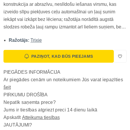
konstrukcija ar abrazīvu, neslīdošu iešanas virsmu, kas
izveido slīpu piekļuves ceļu automašīnai un ļauj sunim
iekāpt vai izkāpt bez lēciena; ražotāja norādītā augstā
slodzes robeža ļauj rampu izmantot arī lieliem suņiem, bet
salokāmais mehānisms saīsina tās garumu pārvadāšanai
Ražotājs:
Trixie
un glabāšanai, tādēļ produkta galvenā atšķirība ir stabilas
pretslīdes g...
PAZIŅOT, KAD BŪS PIEEJAMS
PIEGĀDES INFORMĀCIJA
Ar piegādes cenām un noteikumiem Jūs varat iepazīties
šeit
PIRKUMU DROŠĪBA
Nepatīk saņemta prece?
Jums ir tiesības atgriezt preci 14 dienu laikā
Apskatīt
Atteikuma tiesības
JAUTĀJUMI?