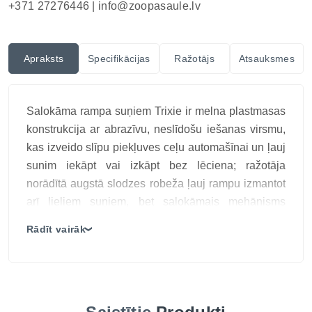
+371 27276446 |
info@zoopasaule.lv
Apraksts
Specifikācijas
Ražotājs
Atsauksmes
Salokāma rampa suņiem Trixie ir melna plastmasas
konstrukcija ar abrazīvu, neslīdošu iešanas virsmu,
kas izveido slīpu piekļuves ceļu automašīnai un ļauj
sunim iekāpt vai izkāpt bez lēciena; ražotāja
norādītā augstā slodzes robeža ļauj rampu izmantot
arī lieliem suņiem, bet salokāmais mehānisms
saīsina tās garumu pārvadāšanai un glabāšanai,
Rādīt vairāk
❯
tādēļ produkta galvenā atšķirība ir stabilas pretslīdes
gaitas, plastmasas korpusa un mobilas konstrukcijas
kombinācija, pirms katras lietošanas rampu droši
atbalstot un pārbaudot saķeri.
Plastmasas trepes ar neslīdošu pārklājumu