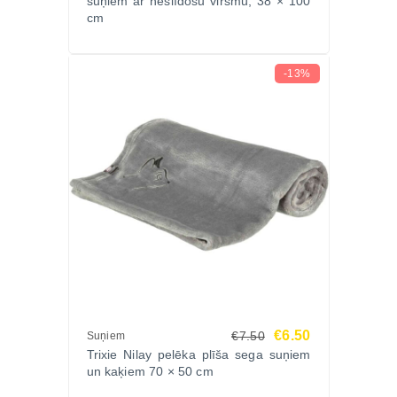
suņiem ar neslīdošu virsmu, 38 × 100
cm
-13%
€6.50
€7.50
Suņiem
Trixie Nilay pelēka plīša sega suņiem
un kaķiem 70 × 50 cm