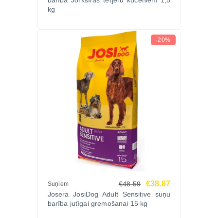
barība Jorkšīras terjeru kucēniem 1,5
kg
-20%
€38.87
€48.59
Suņiem
Josera JosiDog Adult Sensitive suņu
barība jutīgai gremošanai 15 kg