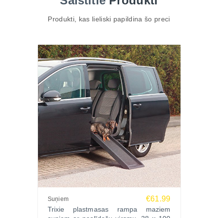
Saistītie
Produkti
dzīvniekiem līdz 90kg
Produkti, kas lieliski papildina šo preci
Ražotājs: Trixie, Vācija
€61.99
Suņiem
Trixie plastmasas rampa maziem