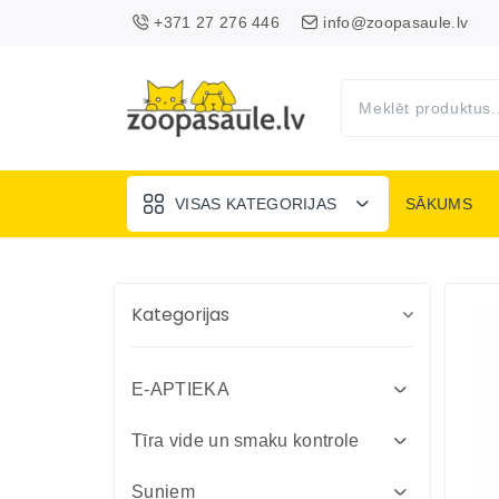
+371 27 276 446
info@zoopasaule.lv
VISAS KATEGORIJAS
SĀKUMS
Kategorijas
E-APTIEKA
Attārpošanas līdzekļi suņiem un
Tīra vide un smaku kontrole
kaķiem
Absorbenti un dezinfekcija fermām
Suņiem