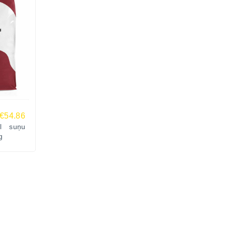
€54.86
ll suņu
g