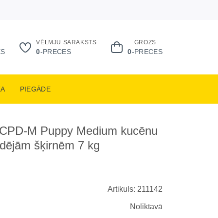
VĒLMJU SARAKSTS
GROZS
ES
0
-PRECES
0
-PRECES
KA
PIEGĀDE
c CPD-M Puppy Medium kucēnu
idējām šķirnēm 7 kg
Artikuls: 211142
Noliktavā