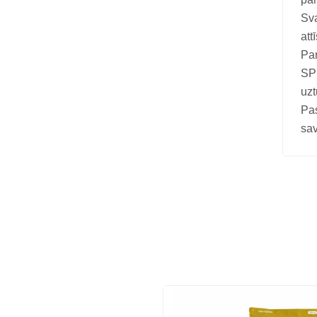
Sva
att
Par
SPE
uzt
Pa
sav