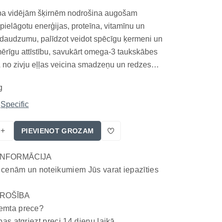
ba vidējām šķirnēm nodrošina augošam
ielāgotu enerģijas, proteīna, vitamīnu un
 daudzumu, palīdzot veidot spēcīgu ķermeni un
mērīgu attīstību, savukārt omega-3 taukskābes
o zivju eļļas veicina smadzeņu un redzes
atbalsta locītavas, bet rūpīgi sabalansētais
g
sfora līmenis palīdz nodrošināt veselīgu skeleta
Specific
+
PIEVIENOT GROZAM
INFORMĀCIJA
 cenām un noteikumiem Jūs varat iepazīties
ROŠĪBA
emta prece?
bas atgriezt preci 14 dienu laikā