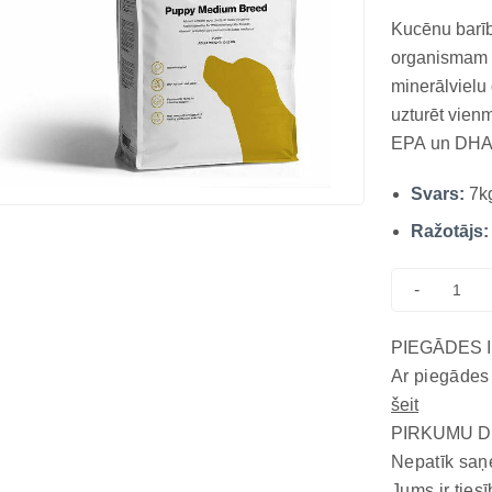
Kucēnu barī
organismam p
minerālvielu
uzturēt vien
EPA un DHA n
attīstību un 
Svars:
7k
kalcija un fo
augšanu....
Ražotājs:
-
PIEGĀDES 
Ar piegādes
šeit
PIRKUMU D
Nepatīk saņ
Jums ir tiesī