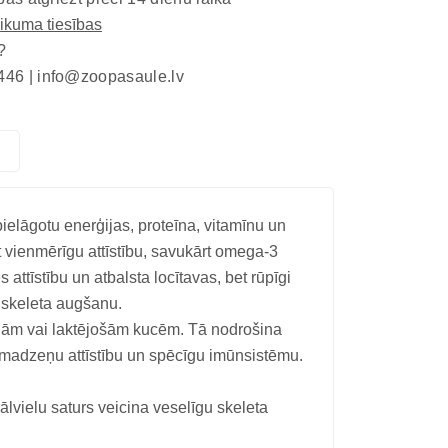
eikuma tiesības
?
446 |
info@zoopasaule.lv
lāgotu enerģijas, proteīna, vitamīnu un
 vienmērīgu attīstību, savukārt omega-3
tīstību un atbalsta locītavas, bet rūpīgi
u skeleta augšanu.
snām vai laktējošām kucēm. Tā nodrošina
smadzeņu attīstību un spēcīgu imūnsistēmu.
lvielu saturs veicina veselīgu skeleta