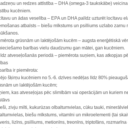
dzeņu un redzes attīstība – DHA (omega-3 taukskābe) veicina 
īstību kucēniem.
ītavu un ādas veselība – EPA un DHA palīdz uzturēt locītavu el
mošanas atbalsts – biešu mīkstums un psilliums uzlabo zarnu mi
sūkšanos.
mērota grūsnām un laktējošām kucēm – augsta enerģētiskā vērt
ieciešamo barības vielu daudzumu gan mātei, gan kucēniem.
īdz atveseļošanās periodā – piemērota suņiem, kas atkopjas pē
ības
barība ir piemērota:
ējo šķirņu kucēniem no 5.-6. dzīves nedēļas līdz 80% pieauguš
ūsnām un laktējošām kucēm;
iem, kas atveseļojas pēc slimībām vai operācijām un kuriem n
stāvs
eši, zivju milti, kukurūzas olbaltumvielas, cūku tauki, minerālvi
altumvielas, biešu mīkstums, vitamīni un mikroelementi (tai skaitā
veris, lizīns, psilliums, metionīns, treonīns, triptofāns, rozmarīna