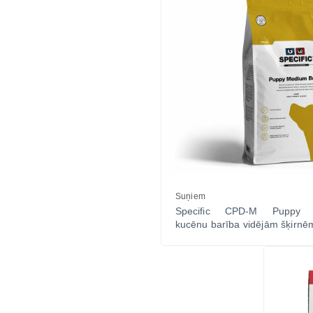
Suņiem
Specific CPD-M Puppy 
kucēnu barība vidējām šķirnē