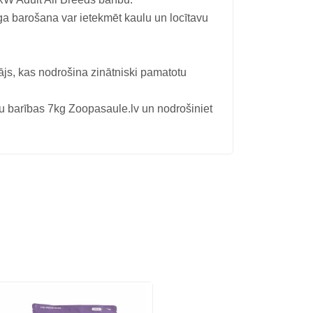
īga barošana var ietekmēt kaulu un locītavu
ājs, kas nodrošina zinātniski pamatotu
rības 7kg Zoopasaule.lv un nodrošiniet