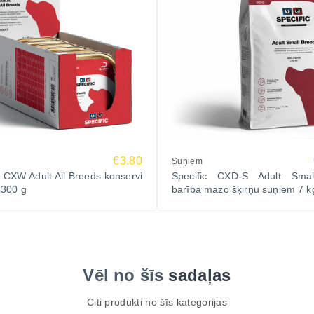
€3.80
Suņiem
c CXW Adult All Breeds konservi
Specific CXD-S Adult Sma
 300 g
barība mazo šķirņu suņiem 7 k
Vēl no šīs
sadaļas
Citi produkti no šīs kategorijas