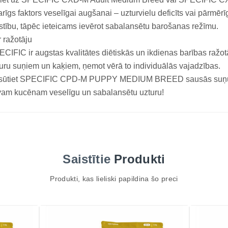
rīgs faktors veselīgai augšanai – uzturvielu deficīts vai pārmēr
īstību, tāpēc ieteicams ievērot sabalansētu barošanas režīmu.
 ražotāju
CIFIC ir augstas kvalitātes diētiskās un ikdienas barības ražot
uru suņiem un kaķiem, ņemot vērā to individuālās vajadzības.
sūtiet SPECIFIC CPD-M PUPPY MEDIUM BREED sausās suņu ba
am kucēnam veselīgu un sabalansētu uzturu!
Saistītie
Produkti
Produkti, kas lieliski papildina šo preci