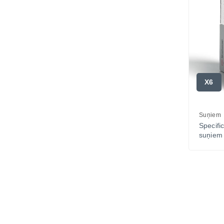
X6
Suņiem
Specifi
suņiem