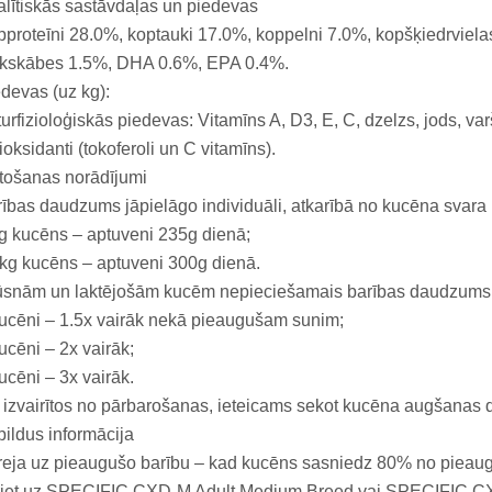
lītiskās sastāvdaļas un piedevas
proteīni 28.0%, koptauki 17.0%, koppelni 7.0%, kopšķiedrvielas
ukskābes 1.5%, DHA 0.6%, EPA 0.4%.
devas (uz kg):
urfizioloģiskās piedevas: Vitamīns A, D3, E, C, dzelzs, jods, va
ioksidanti (tokoferoli un C vitamīns).
tošanas norādījumi
ības daudzums jāpielāgo individuāli, atkarībā no kucēna svar
g kucēns – aptuveni 235g dienā;
kg kucēns – aptuveni 300g dienā.
snām un laktējošām kucēm nepieciešamais barības daudzums pa
ucēni – 1.5x vairāk nekā pieaugušam sunim;
ucēni – 2x vairāk;
ucēni – 3x vairāk.
 izvairītos no pārbarošanas, ieteicams sekot kucēna augšanas 
ildus informācija
eja uz pieaugušo barību – kad kucēns sasniedz 80% no pieaug
riet uz SPECIFIC CXD-M Adult Medium Breed vai SPECIFIC CXW