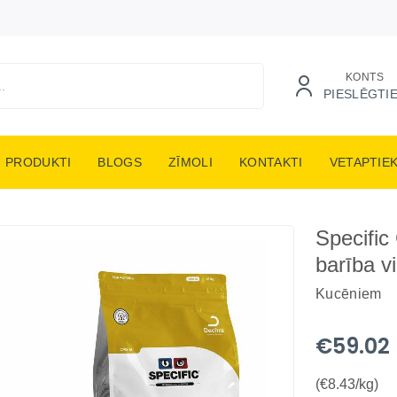
KONTS
PIESLĒGTI
PRODUKTI
BLOGS
ZĪMOLI
KONTAKTI
VETAPTIE
Specifi
barība v
Kucēniem
€59.02
(€8.43/kg)