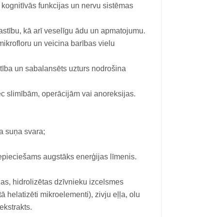
kognitīvās funkcijas un nervu sistēmas
astību, kā arī veselīgu ādu un apmatojumu.
krofloru un veicina barības vielu
ība un sabalansēts uzturs nodrošina
c slimībām, operācijām vai anoreksijas.
a suņa svara;
epieciešams augstāks enerģijas līmenis.
elas, hidrolizētas dzīvnieku izcelsmes
 helatizēti mikroelementi), zivju eļļa, olu
 ekstrakts.