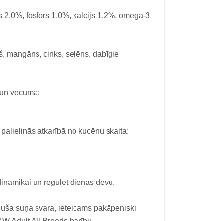
 2.0%, fosfors 1.0%, kalcijs 1.2%, omega-3
rš, mangāns, cinks, selēns, dabīgie
a un vecuma:
lielinās atkarībā no kucēnu skaita:
dinamikai un regulēt dienas devu.
uša suņa svara, ieteicams pakāpeniski
 Adult All Breeds barību.