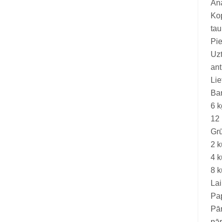
Ana
Vitamīni suņiem un kaķiem
Kop
Veterinārie palīglīdzekļi suņiem un
ta
kaķiem
Pie
Uzt
Zobu kopšanas līdzekļi suņiem un
ant
kaķiem
Lie
Zivju eļļas suņiem un kaķiem
Bar
6 k
12 
Grū
2 k
4 k
8 k
Lai
Pap
Pār
pā