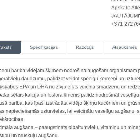
Apskatīt
Att
JAUTĀJUMI
+371 27276
raksts
Specifikācijas
Ražotājs
Atsauksmes
ēnu barība vidējām šķirnēm nodrošina augošam organismam pie
erālvielu daudzumu, palīdzot veidot spēcīgu ķermeni un uzturēt
kskābes EPA un DHA no zivju eļļas veicina smadzeņu un redzes at
alansētais kalcija un fosfora līmenis palīdz nodrošināt veselīg
sā barība, kas īpaši izstrādāta vidējo šķirņu kucēniem un grū
as nepieciešamās uzturvielas, lai veicinātu veselīgu augšanu, 
ekšrocības
imāla augšana – paaugstināts olbaltumvielu, vitamīnu un minerā
īstību un muskuļu augšanu.