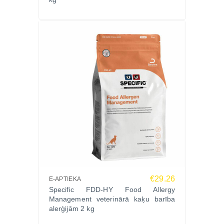
kopšķiedrvielas 5.1%, fosfors 0.61%, kalcijs 0.67%,
magnijs 0.070%, nātrijs 0.27%, omega-3 taukskābes
0.85%, hondroitīna sulfāts 100 mg/kg.
Piedevas (uz kg):
Uzturfizioloģiskās piedevas: Vitamīns A, D3, E, C,
dzelzs, jods, varš, mangāns, cinks, selēns, dabīgie
antioksidanti (tokoferoli, rozmarīna ekstrakts un C
vitamīns).
Lietošanas norādījumi
Dienas deva jāpielāgo atbilstoši kaķa svaram,
vecumam un aktivitātes līmenim.
Ieteicams barību sadalīt 3–4 ēdienreizēs dienā, lai
nodrošinātu stabilu urīna pH līmeni.
Nodrošiniet kaķim pietiekamu ūdens patēriņu
€29.26
E-APTIEKA
Specific FDD-HY Food Allergy
urīnceļu veselības uzturēšanai.
Management veterinārā kaķu barība
Papildus informācija
alerģijām 2 kg
SPECIFIC FCD-L CRYSTAL MANAGEMENT