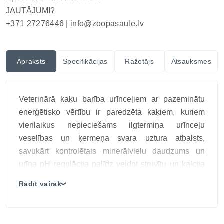
JAUTĀJUMI?
+371 27276446 |
info@zoopasaule.lv
Apraksts
Specifikācijas
Ražotājs
Atsauksmes
Veterinārā kaķu barība urīnceļiem ar pazeminātu
enerģētisko vērtību ir paredzēta kaķiem, kuriem
vienlaikus nepieciešams ilgtermiņa urīnceļu
veselības un ķermeņa svara uztura atbalsts,
savukārt kontrolētais minerālvielu daudzums un
urīna pH regulācija palīdz veidot struvītu un kalcija
oksalātu kristālu attīstībai nelabvēlīgu urīnvidi, bet
Rādīt vairāk
❯
pielāgotais kaloriju līmenis palīdz uzturēt optimālu
ķermeņa kondīciju.
SPECIFIC FCD-L CRYSTAL MANAGEMENT