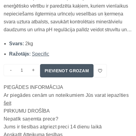
enerģētisko vērtību ir paredzēta kaķiem, kuriem vienlaikus
nepieciešams ilgtermiņa urīnceļu veselības un ķermeņa
svara uztura atbalsts, savukārt kontrolētais minerālvielu
daudzums un urīna pH regulācija palīdz veidot struvītu un
kalcija oksalātu kristālu attīstībai nelabvēlīgu urīnvidi, bet
Svars:
2kg
pielāgotais kaloriju līmenis palīdz uzturēt optimālu
ķermeņa...
Ražotājs:
Specific
-
+
PIEVIENOT GROZAM
PIEGĀDES INFORMĀCIJA
Ar piegādes cenām un noteikumiem Jūs varat iepazīties
šeit
PIRKUMU DROŠĪBA
Nepatīk saņemta prece?
Jums ir tiesības atgriezt preci 14 dienu laikā
Apskatīt
Atteikuma tiesības