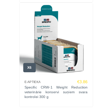
LIGHT palīdz saglabāt ideālu svaru un nodrošina
urīnceļu veselību.
Piemērota mazkustīgiem kaķiem un kaķiem ar lieko
svaru, kam nepieciešama struvītu akmeņu
profilakse.
Lai nodrošinātu ilgstošu urīnceļu aizsardzību, var
izmantot SPECIFIC™ FKD/FKW/FKW-L Kidney
Support barību.
Kaķus ar atkārtotu idiopātisko cistītu labāk ēdināt ar
mitro barību (SPECIFIC™ FCW/FCW-P Crystal
X6
Management vai SPECIFIC™ FXW/FXW-P Adult).
Par ražotāju
SPECIFIC ir augstākās kvalitātes barības zīmols,
€3.86
E-APTIEKA
Specific CRW-1 Weight Reduction
kas izstrādāts sadarbībā ar veterinārārstiem un
veterinārie konservi suņiem svara
uztura speciālistiem, lai nodrošinātu kaķiem
kontrolei 300 g
zinātniski pamatotu un sabalansētu uzturu.
Pasūtiet SPECIFIC FCD-L CRYSTAL