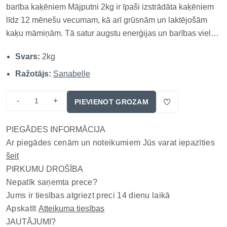
barība kaķēniem Mājputni 2kg ir īpaši izstrādāta kaķēniem
līdz 12 mēnešu vecumam, kā arī grūsnām un laktējošām
kaķu māmiņām. Tā satur augstu enerģijas un barības vielu
koncentrāciju, kas nodrošina ātru un vienmērīgu attīstību,
Svars:
2kg
veicina piena veidošanos un augļu attīstību. TOP 3
ieguvumi Aug...
Ražotājs:
Sanabelle
-
+
PIEVIENOT GROZAM
PIEGĀDES INFORMĀCIJA
Ar piegādes cenām un noteikumiem Jūs varat iepazīties
šeit
PIRKUMU DROŠĪBA
Nepatīk saņemta prece?
Jums ir tiesības atgriezt preci 14 dienu laikā
Apskatīt
Atteikuma tiesības
JAUTĀJUMI?