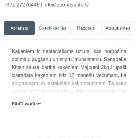
+371 27276446 |
info@zoopasaule.lv
Apraksts
Specifikācijas
Ražotājs
Atsauksmes
Kaķēniem ir nepieciešams uzturs, kas nodrošina
optimālu augšanu un stipru imūnsistēmu. Sanabelle
Kitten sausā barība kaķēniem Mājputni 2kg ir īpaši
izstrādāta kaķēniem līdz 12 mēnešu vecumam, kā
arī grūsnām un laktējošām kaķu māmiņām. Tā satur
augstu enerģijas un barības vielu koncentrāciju, kas
nodrošina ātru un vienmērīgu attīstību, veicina piena
Rādīt vairāk
❯
veidošanos un augļu attīstību.
TOP 3 ieguvumi
Augsta uzturvērtība kaķēniem – 34% proteīna un
21,5% tauku optimālai augšanai.