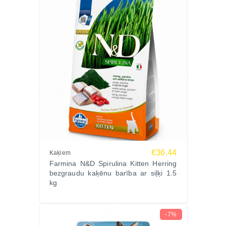
€36.44
Kaķiem
Farmina N&D Spirulina Kitten Herring
bezgraudu kaķēnu barība ar siļķi 1.5
kg
-7%