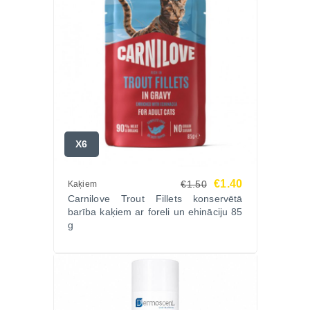
X6
€1.40
€1.50
Kaķiem
Carnilove Trout Fillets konservētā
barība kaķiem ar foreli un ehināciju 85
g