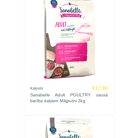
Pasūti Sanabelle Kitten sausā barība kaķēniem
Mājputni 2kg jau šodien Zoopasaule.lv un nodrošini
savam kaķēnam labāko dzīves sākumu!
€17.90
Kaķiem
Sanabelle Adult POULTRY sausā
barība kaķiem Mājputni 2kg