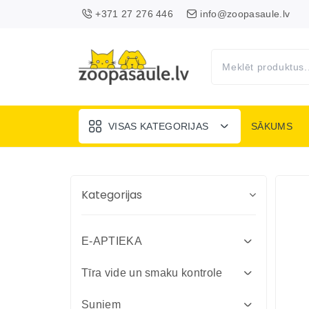
+371 27 276 446
info@zoopasaule.lv
VISAS KATEGORIJAS
SĀKUMS
Kategorijas
E-APTIEKA
Attārpošanas līdzekļi suņiem un
Tīra vide un smaku kontrole
kaķiem
Absorbenti un dezinfekcija fermām
Suņiem