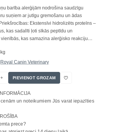
uņu barība alerģijām nodrošina saudzīgu
uru suņiem ar jutīgu gremošanu un ādas
iekšrocības: Ekstensīvi hidrolizēts proteīns –
us, kas sadalīti ļoti sīkās peptīdu un
vienībās, kas samazina alerģisko reakciju
ēnu ierobežošana – īpaši izstrādāta formula un
5kg
ocess palīdz samazināt pārtikas alergēnu
as bar...
Royal Canin Veterinary
+
PIEVIENOT GROZAM
INFORMĀCIJA
 cenām un noteikumiem Jūs varat iepazīties
ROŠĪBA
emta prece?
bas atgriezt preci 14 dienu laikā