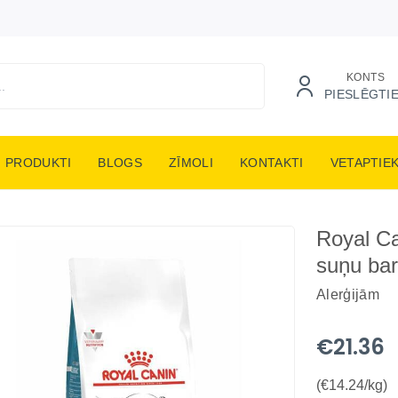
KONTS
PIESLĒGTI
PRODUKTI
BLOGS
ZĪMOLI
KONTAKTI
VETAPTIE
Royal Ca
suņu bar
Alerģijām
€21.36
(€14.24/kg)