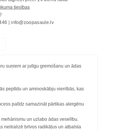
eikuma tiesības
?
446 |
info@zoopasaule.lv
uru suņiem ar jutīgu gremošanu un ādas
 sīkās peptīdu un aminoskābju vienībās, kas
ocess palīdz samazināt pārtikas alergēnu
as mehānismu un uzlabo ādas veselību.
 neitralizē brīvos radikāļus un atbalsta