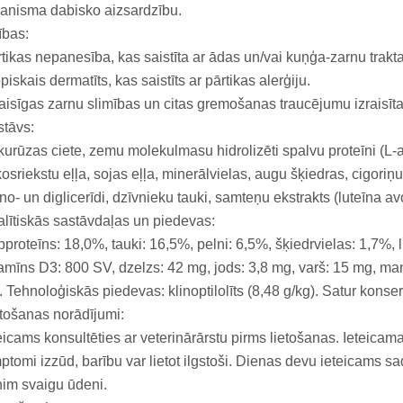
anisma dabisko aizsardzību.
ības:
tikas nepanesība, kas saistīta ar ādas un/vai kuņģa-zarnu trakt
piskais dermatīts, kas saistīts ar pārtikas alerģiju.
aisīgas zarnu slimības un citas gremošanas traucējumu izraisīt
tāvs:
urūzas ciete, zemu molekulmasu hidrolizēti spalvu proteīni (L-
osriekstu eļļa, sojas eļļa, minerālvielas, augu šķiedras, cigoriņu
o- un diglicerīdi, dzīvnieku tauki, samteņu ekstrakts (luteīna avo
lītiskās sastāvdaļas un piedevas:
proteīns: 18,0%, tauki: 16,5%, pelni: 6,5%, šķiedrvielas: 1,7%, 
amīns D3: 800 SV, dzelzs: 42 mg, jods: 3,8 mg, varš: 15 mg, ma
 Tehnoloģiskās piedevas: klinoptilolīts (8,48 g/kg). Satur konse
tošanas norādījumi:
eicams konsultēties ar veterinārārstu pirms lietošanas. Ieteicama
ptomi izzūd, barību var lietot ilgstoši. Dienas devu ieteicams s
im svaigu ūdeni.