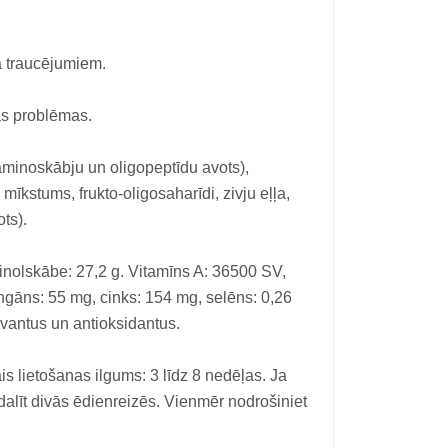
a traucējumiem.
as problēmas.
aminoskābju un oligopeptīdu avots),
 mīkstums, frukto-oligosaharīdi, zivju eļļa,
ts).
linolskābe: 27,2 g. Vitamīns A: 36500 SV,
ngāns: 55 mg, cinks: 154 mg, selēns: 0,26
rvantus un antioksidantus.
is lietošanas ilgums: 3 līdz 8 nedēļas. Ja
adalīt divās ēdienreizēs. Vienmēr nodrošiniet