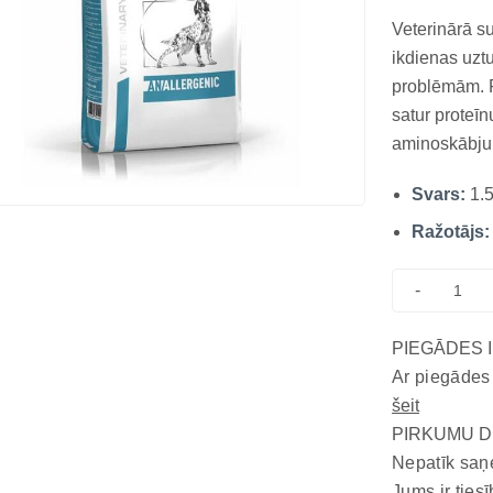
Veterinārā s
ikdienas uzt
problēmām. Pr
satur proteīn
aminoskābju 
risku. Alerg
Svars:
1.
ražošanas pr
iedarbību. Ād
Ražotājs:
-
PIEGĀDES 
Ar piegādes
šeit
PIRKUMU D
Nepatīk saņ
Jums ir tiesī