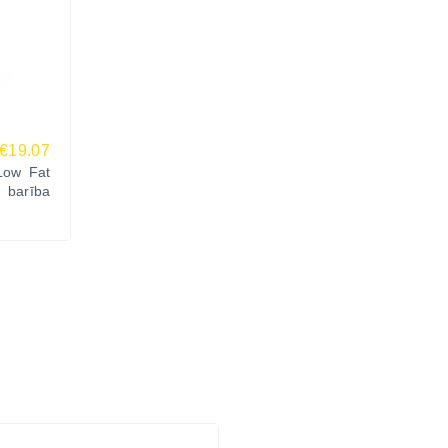
€19.07
 Low Fat
barība