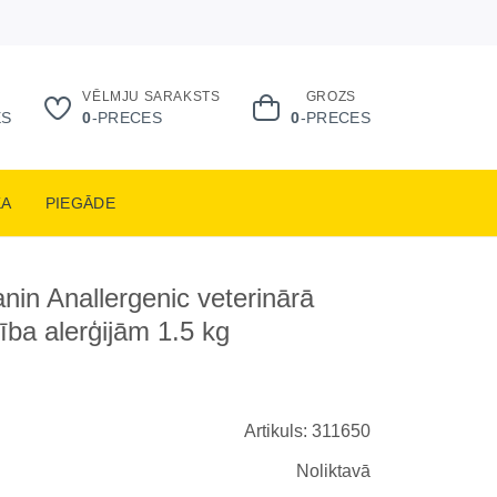
VĒLMJU SARAKSTS
GROZS
ES
0
-PRECES
0
-PRECES
KA
PIEGĀDE
nin Anallergenic veterinārā
ība alerģijām 1.5 kg
Artikuls: 311650
Noliktavā