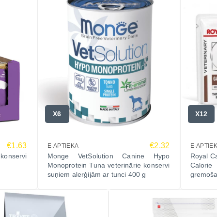
X6
X12
€1.63
€2.32
E-APTIEKA
E-APTIE
onservi
Monge VetSolution Canine Hypo
Royal Ca
Monoprotein Tuna veterinārie konservi
Calorie
suņiem alerģijām ar tunci 400 g
gremoša