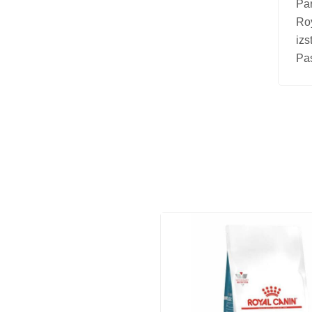
Par
Vitamīni suņiem un kaķiem
Roy
Veterinārie palīglīdzekļi suņiem un
izs
kaķiem
Pas
Zobu kopšanas līdzekļi suņiem un
kaķiem
Zivju eļļas suņiem un kaķiem