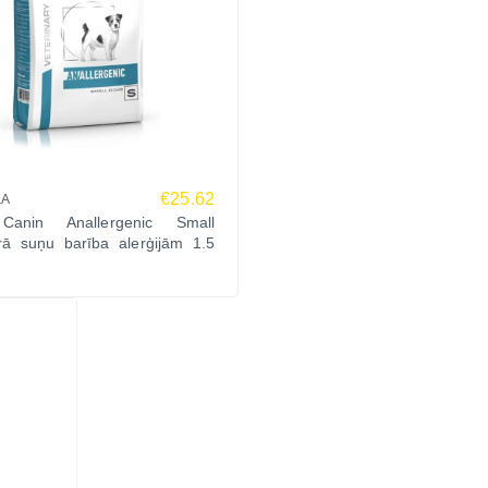
€25.62
KA
Canin Anallergenic Small
ārā suņu barība alerģijām 1.5