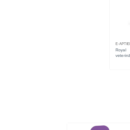
E-APTI
Royal
veterin