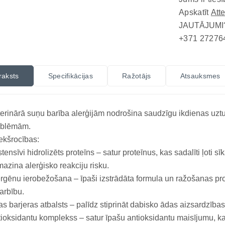
Apskatīt
Att
JAUTĀJUMI
+371 27276
raksts
Specifikācijas
Ražotājs
Atsauksmes
erinārā suņu barība alerģijām nodrošina saudzīgu ikdienas uzt
oblēmām.
ekšrocības:
tensīvi hidrolizēts proteīns – satur proteīnus, kas sadalīti ļoti
azina alerģisko reakciju risku.
rgēnu ierobežošana – īpaši izstrādāta formula un ražošanas pr
arbību.
s barjeras atbalsts – palīdz stiprināt dabisko ādas aizsardzīb
ioksidantu komplekss – satur īpašu antioksidantu maisījumu, kas