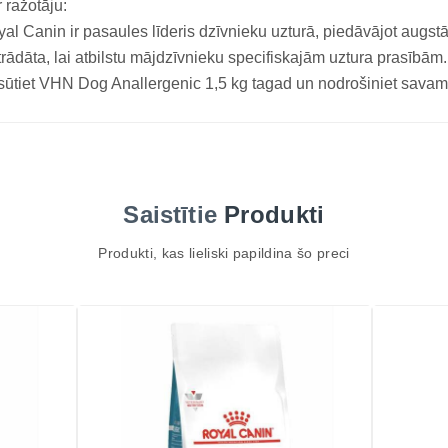
 ražotāju:
al Canin ir pasaules līderis dzīvnieku uzturā, piedāvājot augstā
trādāta, lai atbilstu mājdzīvnieku specifiskajām uztura prasībām.
ūtiet VHN Dog Anallergenic 1,5 kg tagad un nodrošiniet savam 
Saistītie
Produkti
Produkti, kas lieliski papildina šo preci