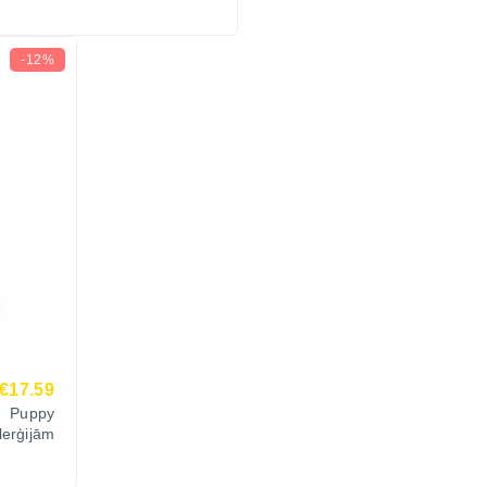
-12%
€17.59
c Puppy
erģijām