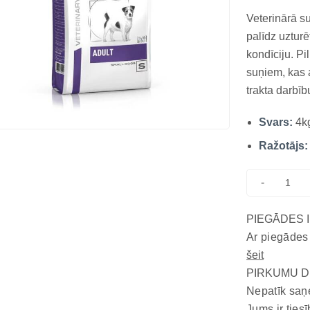
Veterinārā s
palīdz uztur
kondīciju. P
suņiem, kas 
trakta darbī
Pielāgots min
Svars:
4k
darbību, preb
granulu t...
Ražotājs:
-
PIEGĀDES 
Ar piegādes
šeit
PIRKUMU D
Nepatīk saņ
Jums ir tiesī