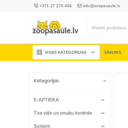
+371 27 276 446
info@zoopasaule.lv
VISAS KATEGORIJAS
SĀKUMS
Kategorijas
E-APTIEKA
Attārpošanas līdzekļi suņiem un
Tīra vide un smaku kontrole
kaķiem
Absorbenti un dezinfekcija fermām
Suņiem