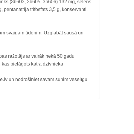
inks (3b603, 3b605, 3b606) 132 mg, selēns
pentanātrija trifosfāts 3,5 g, konservanti,
mam svaigam ūdenim. Uzglabāt sausā un
as ražotājs ar vairāk nekā 50 gadu
 kas pielāgots katra dzīvnieka
 un nodrošiniet savam sunim veselīgu