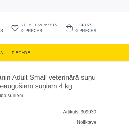
VĒLMJU SARAKSTS
GROZS
ES
0
-PRECES
0
-PRECES
KA
PIEGĀDE
nin Adult Small veterinārā suņu
ieaugušiem suņiem 4 kg
rība suņiem
Artikuls: 309030
Noliktavā