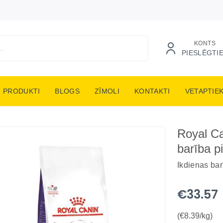
KONTS
PIESLĒGTI
PRODUKTI
BLOGS
ZĪMOLI
KONTAKTI
VETAPTIE
Royal Ca
barība p
Ikdienas ba
€33.57
(€8.39/kg)