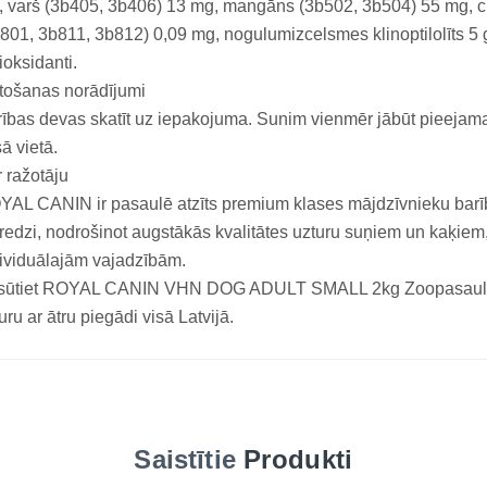
 varš (3b405, 3b406) 13 mg, mangāns (3b502, 3b504) 55 mg, c
801, 3b811, 3b812) 0,09 mg, nogulumizcelsmes klinoptilolīts 5 g, 
ioksidanti.
tošanas norādījumi
ības devas skatīt uz iepakojuma. Sunim vienmēr jābūt pieeja
ā vietā.
 ražotāju
AL CANIN ir pasaulē atzīts premium klases mājdzīvnieku barīb
redzi, nodrošinot augstākās kvalitātes uzturu suņiem un kaķiem,
ividuālajām vajadzībām.
sūtiet ROYAL CANIN VHN DOG ADULT SMALL 2kg Zoopasaule.lv
uru ar ātru piegādi visā Latvijā.
Saistītie
Produkti