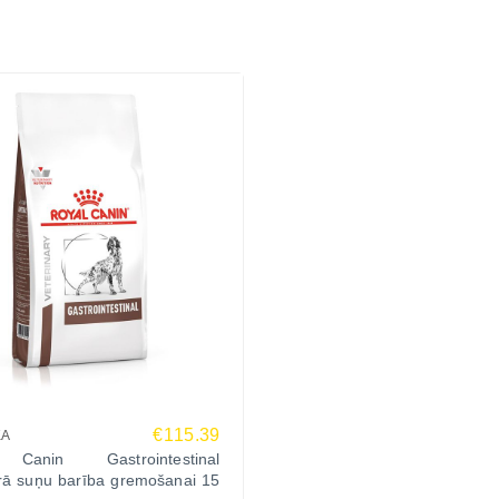
€115.39
KA
Canin Gastrointestinal
ārā suņu barība gremošanai 15