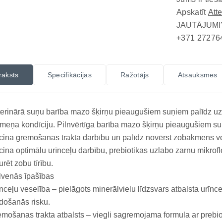
Apskatīt
Att
JAUTĀJUMI
+371 27276
raksts
Specifikācijas
Ražotājs
Atsauksmes
erinārā suņu barība mazo šķirņu pieaugušiem suņiem palīdz uz
meņa kondīciju. Pilnvērtīga barība mazo šķirņu pieaugušiem suņ
cina gremošanas trakta darbību un palīdz novērst zobakmens ve
cina optimālu urīnceļu darbību, prebiotikas uzlabo zarnu mikrofl
urēt zobu tīrību.
lvenās īpašības
nceļu veselība – pielāgots minerālvielu līdzsvars atbalsta urīn
došanās risku.
mošanas trakta atbalsts – viegli sagremojama formula ar prebio