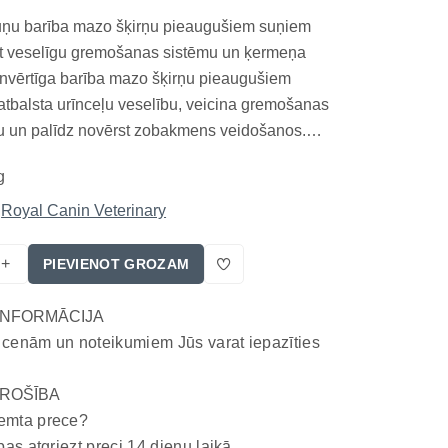
uņu barība mazo šķirņu pieaugušiem suņiem
ēt veselīgu gremošanas sistēmu un ķermeņa
ilnvērtīga barība mazo šķirņu pieaugušiem
atbalsta urīnceļu veselību, veicina gremošanas
bu un palīdz novērst zobakmens veidošanos.
erālvielu līdzsvars veicina optimālu urīnceļu
g
iotikas uzlabo zarnu mikrofloru, bet īpašā
Royal Canin Veterinary
+
PIEVIENOT GROZAM
INFORMĀCIJA
 cenām un noteikumiem Jūs varat iepazīties
ROŠĪBA
emta prece?
bas atgriezt preci 14 dienu laikā