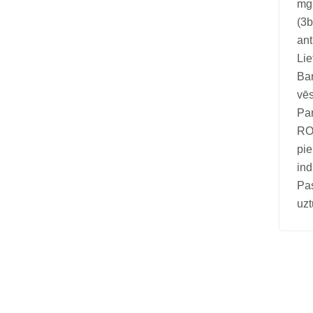
mg,
Vitamīni suņiem un kaķiem
(3b
Veterinārie palīglīdzekļi suņiem un
ant
kaķiem
Lie
Bar
Zobu kopšanas līdzekļi suņiem un
vēs
kaķiem
Par
Zivju eļļas suņiem un kaķiem
ROY
pie
ind
Pa
uzt