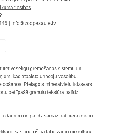
eikuma tiesības
?
446 |
info@zoopasaule.lv
turēt veselīgu gremošanas sistēmu un
iem, kas atbalsta urīnceļu veselību,
idošanos. Pielāgots minerālvielu līdzsvars
oru, bet īpašā granulu tekstūra palīdz
ceļu darbību un palīdz samazināt nierakmeņu
tikām, kas nodrošina labu zarnu mikrofloru