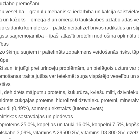
 uzlabo gremošanu.
u veselība – granulu mehāniskā iedarbība un kalcija saistvie
a un kažoks – omega-3 un omega-6 taukskābes uzlabo ādas ve
ioksidantu komplekss – palīdz neitralizēt brīvos radikāļus un s
sta sagremojamība – īpaši atlasīti proteīni nodrošina optimālu
ības
o šķirņu suņiem ir palielināts zobakmens veidošanās risks, t
rūpe.
i suņi ir jutīgi pret urīnceļu problēmām, un pielāgots uzturs var p
mošanas trakta jutība var ietekmēt suņa vispārējo veselību un ak
stāvs
i, dehidrēts mājputnu proteīns, kukurūza, kviešu milti, dzīvnieku 
idrēts cūkgaļas proteīns, hidrolizēti dzīvnieku proteīni, minerālvie
arīdi (0,49%), samteņu ekstrakts (luteīna avots).
lītiskās sastāvdaļas un piedevas
proteīns 25,0%, kopeļļas un tauki 16,0%, koppelni 7,5%, kopš
olskābe 3,09%, vitamīns A 29500 SV, vitamīns D3 800 SV, dzelz