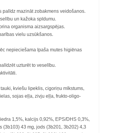
las palīdz mazināt zobakmens veidošanos.
selību un kažoka spīdumu.
tiprina organisma aizsargspējas.
 barības vielu uzsūkšanos.
āpēc nepieciešama īpaša mutes higiēnas
alīdzēt uzturēt to veselību.
tivitāti.
tauki, kviešu lipeklis, cigoriņu mīkstums,
las, sojas eļļa, zivju eļļa, frukto-oligo-
ķiedra 1,5%, kalcijs 0,92%, EPS/DHS 0,3%,
s (3b103) 43 mg, jods (3b201, 3b202) 4,3