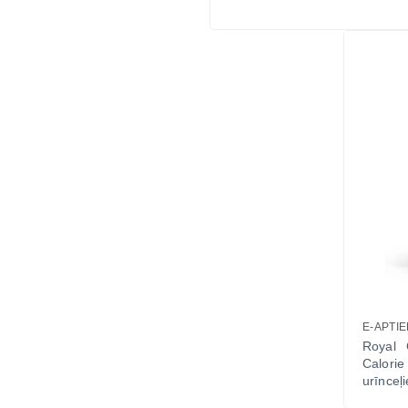
E-APTI
Royal 
Calor
urīnceļ