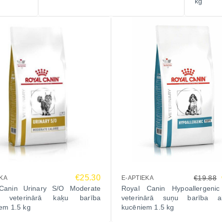
kg
€25.30
€19.88
EKA
E-APTIEKA
Canin Urinary S/O Moderate
Royal Canin Hypoallergeni
ie veterinārā kaķu barība
veterinārā suņu barība al
iem 1.5 kg
kucēniem 1.5 kg