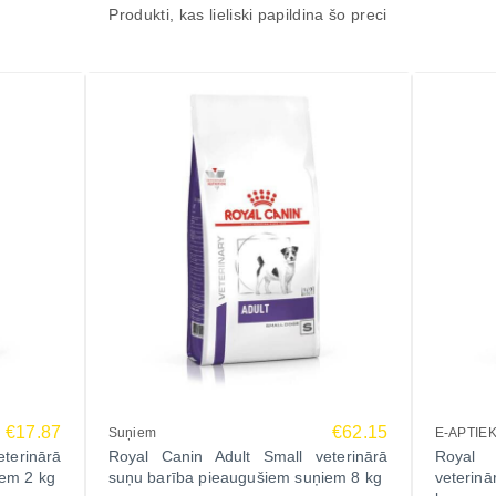
Produkti, kas lieliski papildina šo preci
€17.87
€62.15
Suņiem
E-APTIE
terinārā
Royal Canin Adult Small veterinārā
Royal 
iem 2 kg
suņu barība pieaugušiem suņiem 8 kg
veterin