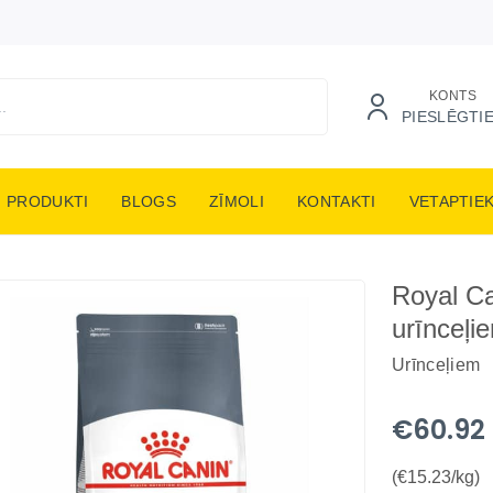
KONTS
PIESLĒGTI
PRODUKTI
BLOGS
ZĪMOLI
KONTAKTI
VETAPTIE
Royal Ca
urīnceļi
Urīnceļiem
€60.92
(€15.23/kg)