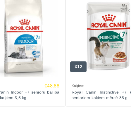
X12
€48.88
Kaķiem
anin Indoor +7 senioru barība
Royal Canin Instinctive +7 k
 kaķiem 3,5 kg
senioriem kaķiem mērcē 85 g