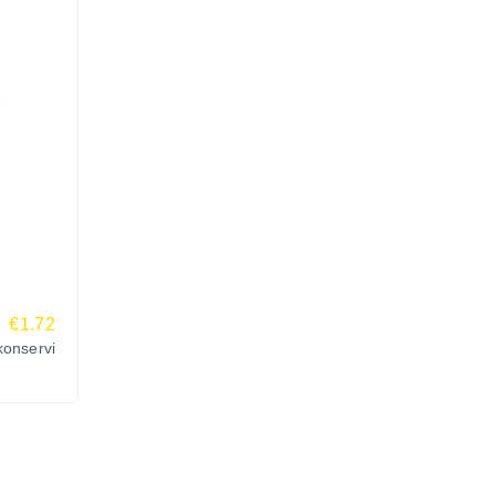
€1.72
onservi