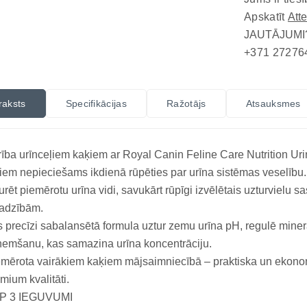
Apskatīt
Att
JAUTĀJUMI
+371 27276
raksts
Specifikācijas
Ražotājs
Atsauksmes
ība urīnceļiem kaķiem ar Royal Canin Feline Care Nutrition Ur
iem nepieciešams ikdienā rūpēties par urīna sistēmas veselību. 
urēt piemērotu urīna vidi, savukārt rūpīgi izvēlētais uzturvielu 
jadzībām.
 precīzi sabalansētā formula uztur zemu urīna pH, regulē minerā
emšanu, kas samazina urīna koncentrāciju.
mērota vairākiem kaķiem mājsaimniecībā – praktiska un ekonomi
mium kvalitāti.
P 3 IEGUVUMI