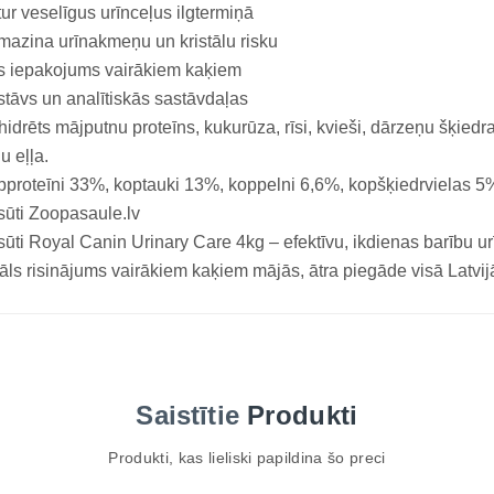
ur veselīgus urīnceļus ilgtermiņā
azina urīnakmeņu un kristālu risku
s iepakojums vairākiem kaķiem
tāvs un analītiskās sastāvdaļas
idrēts mājputnu proteīns, kukurūza, rīsi, kvieši, dārzeņu šķiedras,
ju eļļa.
proteīni 33%, koptauki 13%, koppelni 6,6%, kopšķiedrvielas 5
ūti Zoopasaule.lv
ūti Royal Canin Urinary Care 4kg – efektīvu, ikdienas barību ur
āls risinājums vairākiem kaķiem mājās, ātra piegāde visā Latvij
Saistītie
Produkti
Produkti, kas lieliski papildina šo preci