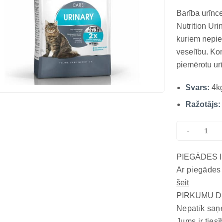
Barība urīnc
Nutrition Ur
kuriem nepie
veselību. Kon
piemērotu urī
sastāvs atbi
Svars:
4k
Tās precīzi 
regul...
Ražotājs:
-
PIEGĀDES 
Ar piegādes
šeit
PIRKUMU D
Nepatīk saņ
Jums ir tiesī