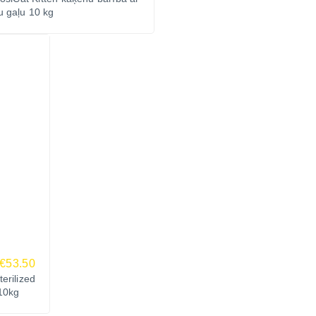
u gaļu 10 kg
€53.50
erilized
10kg