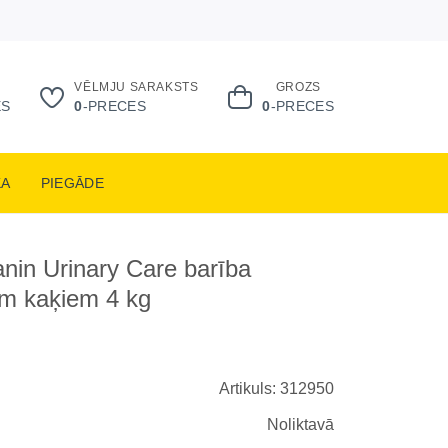
VĒLMJU SARAKSTS
GROZS
ES
0
-PRECES
0
-PRECES
KA
PIEGĀDE
nin Urinary Care barība
em kaķiem 4 kg
Artikuls: 312950
Noliktavā