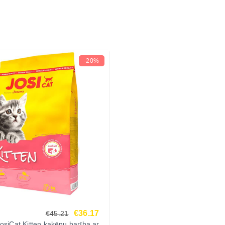
-20%
€36.17
€45.21
osiCat Kitten kaķēnu barība ar