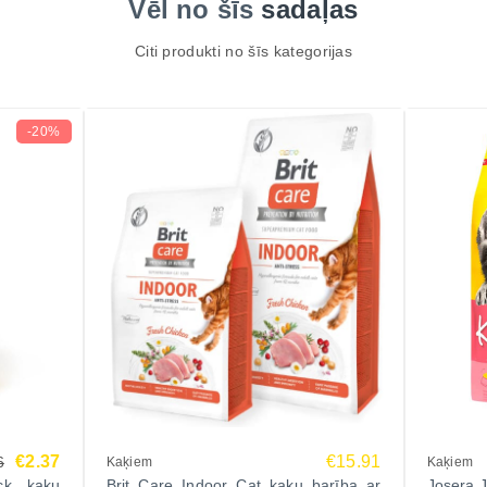
Vēl no šīs
sadaļas
Citi produkti no šīs kategorijas
-20%
€2.37
€15.91
6
Kaķiem
Kaķiem
ck kaķu
Brit Care Indoor Cat kaķu barība ar
Josera J