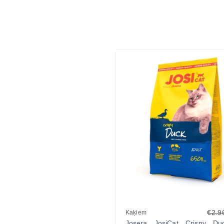
€2.9
Kaķiem
Josera JosiCat Crispy Du