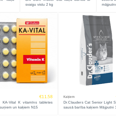
svaigu vistu 2 kg
mājputn
€11.58
Kaķiem
 KA-Vital K vitamīns tabletes
Dr.Clauders Cat Senior Light St
suņiem un kaķiem N15
sausā barība kaķiem Mājputni 