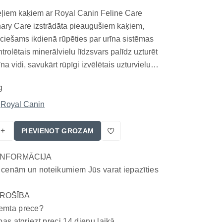
eļiem kaķiem ar Royal Canin Feline Care
inary Care izstrādāta pieaugušiem kaķiem,
ciešams ikdienā rūpēties par urīna sistēmas
trolētais minerālvielu līdzsvars palīdz uzturēt
na vidi, savukārt rūpīgi izvēlētais uzturvielu
lst pieaugušu kaķu fizioloģiskajām vajadzībām.
g
sabalansētā formula uztur zemu urīna pH,
Royal Canin
+
PIEVIENOT GROZAM
INFORMĀCIJA
 cenām un noteikumiem Jūs varat iepazīties
ROŠĪBA
emta prece?
bas atgriezt preci 14 dienu laikā