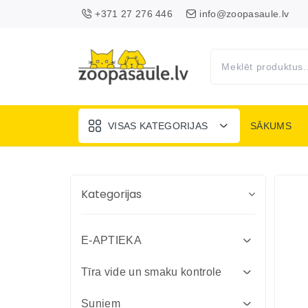
+371 27 276 446
info@zoopasaule.lv
VISAS KATEGORIJAS
SĀKUMS
Kategorijas
E-APTIEKA
Attārpošanas līdzekļi suņiem un
Tīra vide un smaku kontrole
kaķiem
Absorbenti un dezinfekcija fermām
Suņiem