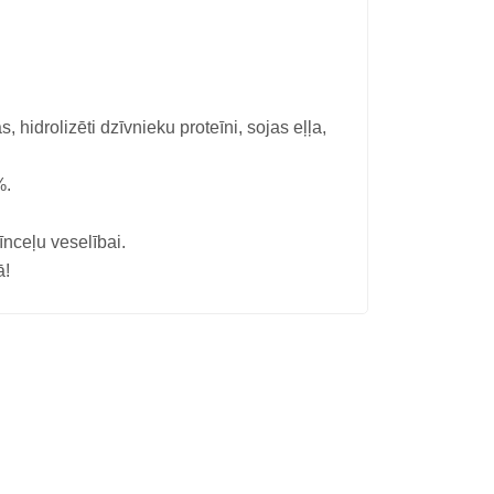
 hidrolizēti dzīvnieku proteīni, sojas eļļa,
%.
īnceļu veselībai.
ā!