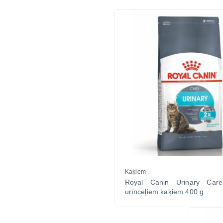
Vitamīni suņiem un kaķiem
Veterinārie palīglīdzekļi suņiem un
kaķiem
Zobu kopšanas līdzekļi suņiem un
kaķiem
Zivju eļļas suņiem un kaķiem
Kaķiem
Royal Canin Urinary Care
urīnceļiem kaķiem 400 g