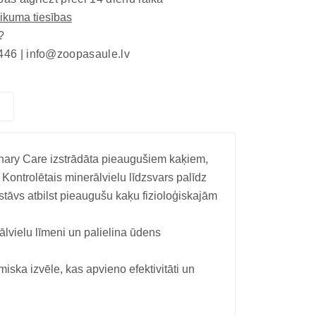
eikuma tiesības
?
446 |
info@zoopasaule.lv
inary Care izstrādāta pieaugušiem kaķiem,
Kontrolētais minerālvielu līdzsvars palīdz
sastāvs atbilst pieaugušu kaķu fizioloģiskajām
lvielu līmeni un palielina ūdens
ska izvēle, kas apvieno efektivitāti un