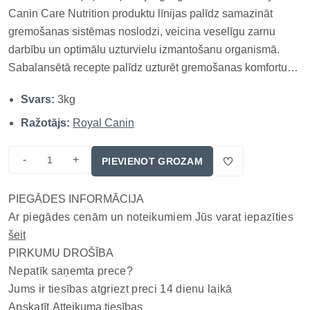
Canin Care Nutrition produktu līnijas palīdz samazināt
gremošanas sistēmas noslodzi, veicina veselīgu zarnu
darbību un optimālu uzturvielu izmantošanu organismā.
Sabalansētā recepte palīdz uzturēt gremošanas komfortu
un nodrošina mazo šķirņu suņiem vieglāk panesamu
Svars:
3kg
ikdienas ēdināšanu. Galvenās īpašības: Sabalansēts
šķiedrvielu un prebiotiku kom...
Ražotājs:
Royal Canin
-
+
PIEVIENOT GROZAM
PIEGĀDES INFORMĀCIJA
Ar piegādes cenām un noteikumiem Jūs varat iepazīties
šeit
PIRKUMU DROŠĪBA
Nepatīk saņemta prece?
Jums ir tiesības atgriezt preci 14 dienu laikā
Apskatīt
Atteikuma tiesības