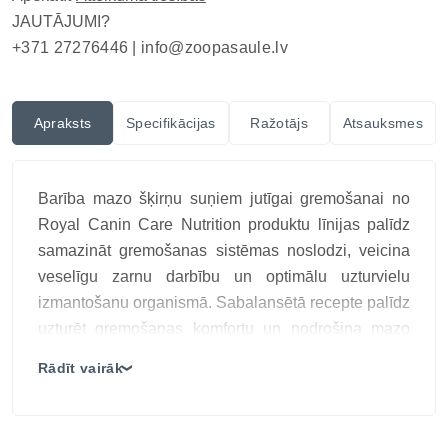
JAUTĀJUMI?
+371 27276446 |
info@zoopasaule.lv
Apraksts
Specifikācijas
Ražotājs
Atsauksmes
Barība mazo šķirņu suņiem jutīgai gremošanai no
Royal Canin Care Nutrition produktu līnijas palīdz
samazināt gremošanas sistēmas noslodzi, veicina
veselīgu zarnu darbību un optimālu uzturvielu
izmantošanu organismā. Sabalansētā recepte palīdz
uzturēt gremošanas komfortu un nodrošina mazo
šķirņu suņiem vieglāk panesamu ikdienas
Rādīt vairāk
❯
ēdināšanu.
Galvenās īpašības:
Sabalansēts šķiedrvielu un prebiotiku komplekss