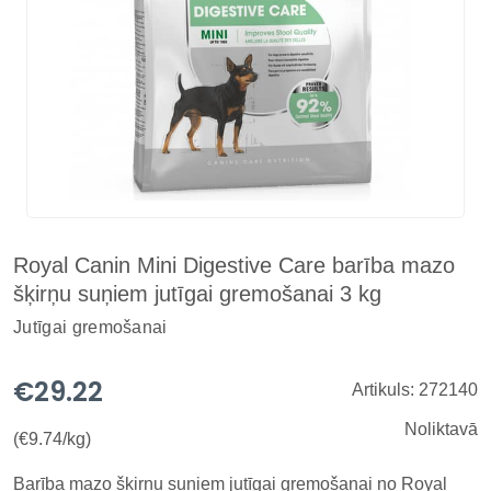
Royal Canin Mini Digestive Care barība mazo
šķirņu suņiem jutīgai gremošanai 3 kg
Jutīgai gremošanai
€29.22
Artikuls: 272140
Noliktavā
(€9.74/kg)
Barība mazo šķirņu suņiem jutīgai gremošanai no Royal