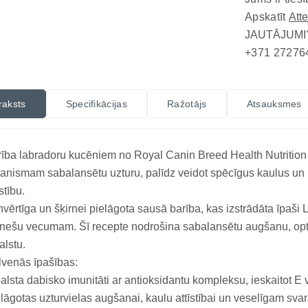
Apskatīt
Att
JAUTĀJUMI
+371 27276
raksts
Specifikācijas
Ražotājs
Atsauksmes
ība labradoru kucēniem no Royal Canin Breed Health Nutrition
anismam sabalansētu uzturu, palīdz veidot spēcīgus kaulus un l
īstību.
nvērtīga un šķirnei pielāgota sausā barība, kas izstrādāta īpaši
nešu vecumam. Šī recepte nodrošina sabalansētu augšanu, op
alstu.
venās īpašības:
alsta dabisko imunitāti ar antioksidantu kompleksu, ieskaitot E 
lāgotas uzturvielas augšanai, kaulu attīstībai un veselīgam sva