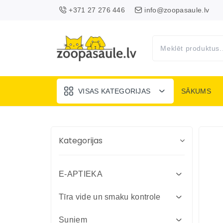
+371 27 276 446
info@zoopasaule.lv
VISAS KATEGORIJAS
SĀKUMS
Kategorijas
E-APTIEKA
Attārpošanas līdzekļi suņiem un
Tīra vide un smaku kontrole
kaķiem
Absorbenti un dezinfekcija fermām
Suņiem