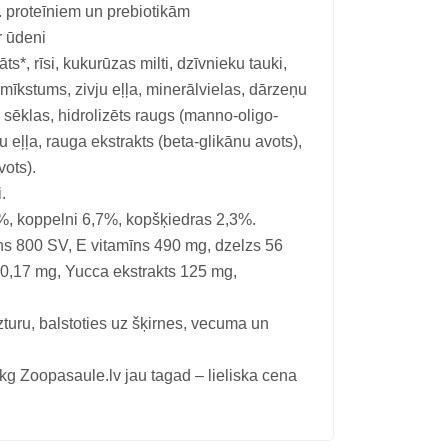
. proteīniem un prebiotikām
r ūdeni
s*, rīsi, kukurūzas milti, dzīvnieku tauki,
u mīkstums, zivju eļļa, minerālvielas, dārzeņu
n sēklas, hidrolizēts raugs (manno-oligo-
u eļļa, rauga ekstrakts (beta-glikānu avots),
vots).
.
0%, koppelni 6,7%, kopšķiedras 2,3%.
īns 800 SV, E vitamīns 490 mg, dzelzs 56
 0,17 mg, Yucca ekstrakts 125 mg,
turu, balstoties uz šķirnes, vecuma un
pasaule.lv jau tagad – lieliska cena