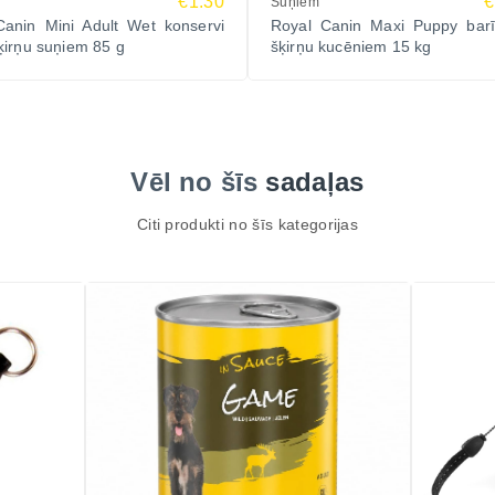
€1.30
€
Suņiem
Canin Mini Adult Wet konservi
Royal Canin Maxi Puppy barīb
irņu suņiem 85 g
šķirņu kucēniem 15 kg
Vēl no šīs
sadaļas
Citi produkti no šīs kategorijas