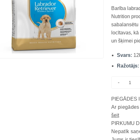
Barība labra
Nutrition pr
sabalansētu 
locītavas, kā
un šķirnei pi
Labradoras r
Svars:
12
recepte nodr
gremošanu un
Ražotājs:
-
PIEGĀDES 
Ar piegādes
šeit
PIRKUMU D
Nepatīk saņ
Jums ir tiesī