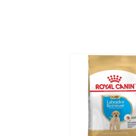
Vitamīni suņiem un kaķiem
Veterinārie palīglīdzekļi suņiem un
kaķiem
Zobu kopšanas līdzekļi suņiem un
kaķiem
Zivju eļļas suņiem un kaķiem