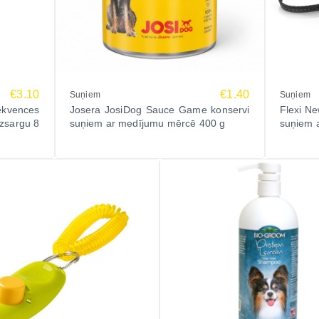
€3.10
€1.40
Suņiem
Suņiem
ekvences
Josera JosiDog Sauce Game konservi
Flexi N
izsargu 8
suņiem ar medījumu mērcē 400 g
suņiem a