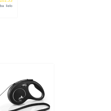
102.53
a lielo