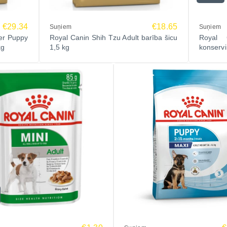
€29.34
€18.65
Suņiem
Suņiem
er Puppy
Royal Canin Shih Tzu Adult barība šicu
Royal 
kg
1,5 kg
konservi