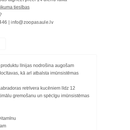
eikuma tiesības
?
446 |
info@zoopasaule.lv
 produktu līnijas nodrošina augošam
ocītavas, kā arī atbalsta imūnsistēmas
 Labradoras retrīvera kucēniem līdz 12
timālu gremošanu un spēcīgu imūnsistēmas
vitamīnu
ram