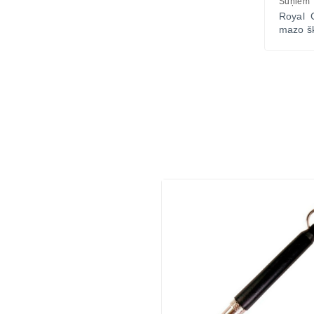
Suņiem
Royal 
mazo šķ