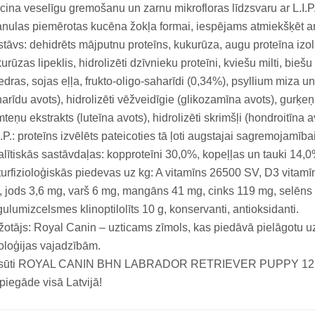
cina veselīgu gremošanu un zarnu mikrofloras līdzsvaru ar L.I.P
nulas piemērotas kucēna žokļa formai, iespējams atmiekšķēt a
tāvs: dehidrēts mājputnu proteīns, kukurūza, augu proteīna izolāt
urūzas lipeklis, hidrolizēti dzīvnieku proteīni, kviešu milti, bieš
edras, sojas eļļa, frukto-oligo-saharīdi (0,34%), psyllium miza u
arīdu avots), hidrolizēti vēžveidīgie (glikozamīna avots), gurķeņ
teņu ekstrakts (luteīna avots), hidrolizēti skrimšļi (hondroitīna a
I.P.: proteīns izvēlēts pateicoties tā ļoti augstajai sagremojamībai
lītiskās sastāvdaļas: kopproteīni 30,0%, kopeļļas un tauki 14,
urfizioloģiskās piedevas uz kg: A vitamīns 26500 SV, D3 vitam
 jods 3,6 mg, varš 6 mg, mangāns 41 mg, cinks 119 mg, selēns
ulumizcelsmes klinoptilolīts 10 g, konservanti, antioksidanti.
otājs: Royal Canin – uzticams zīmols, kas piedāvā pielāgotu uz
ioloģijas vajadzībām.
sūti ROYAL CANIN BHN LABRADOR RETRIEVER PUPPY 12kg Zoo
piegāde visā Latvijā!