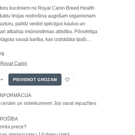
doru kucēniem no Royal Canin Breed Health
oduktu līnijas nodrošina augošam organismam
uzturu, palīdz veidot spēcīgus kaulus un
 arī atbalsta imūnsistēmas attīstību. Pilnvērtīga
elāgota sausā barība, kas izstrādāta īpaši
etrīvera kucēniem līdz 12 mēnešu vecumam. Šī
kg
ošina sabalansētu augšanu, optimālu
...
Royal Canin
+
PIEVIENOT GROZAM
INFORMĀCIJA
 cenām un noteikumiem Jūs varat iepazīties
ROŠĪBA
emta prece?
bas atgriezt preci 14 dienu laikā