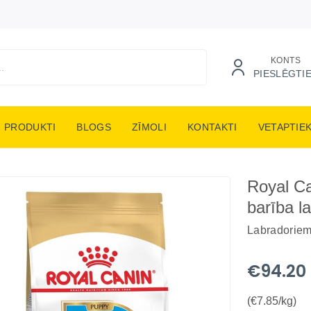
KONTS
PIESLĒGTI
PRODUKTI
BLOGS
ZĪMOLI
KONTAKTI
VETAPTIE
Royal Ca
barība l
Labradorie
€94.20
(€7.85/kg)