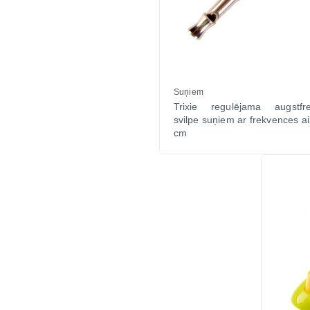
Suņiem
Trixie regulējama augstfr
svilpe suņiem ar frekvences a
cm