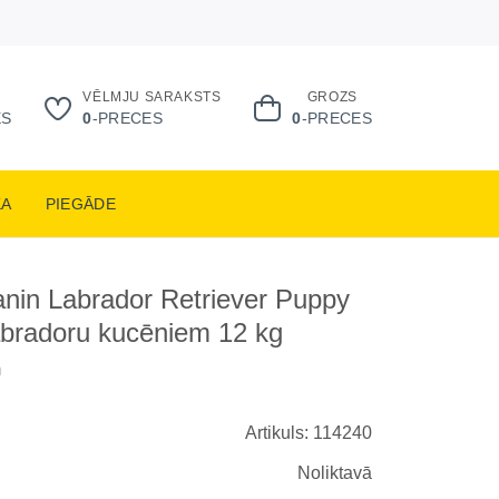
VĒLMJU SARAKSTS
GROZS
ES
0
-PRECES
0
-PRECES
KA
PIEGĀDE
nin Labrador Retriever Puppy
abradoru kucēniem 12 kg
m
Artikuls: 114240
Noliktavā